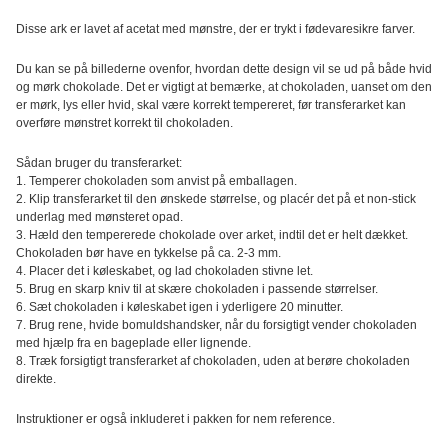
Bunny,
Disse ark er lavet af acetat med mønstre, der er trykt i fødevaresikre farver.
2
Ark
antal
Du kan se på billederne ovenfor, hvordan dette design vil se ud på både hvid
og mørk chokolade. Det er vigtigt at bemærke, at chokoladen, uanset om den
er mørk, lys eller hvid, skal være korrekt tempereret, før transferarket kan
overføre mønstret korrekt til chokoladen.
Sådan bruger du transferarket:
1. Temperer chokoladen som anvist på emballagen.
2. Klip transferarket til den ønskede størrelse, og placér det på et non-stick
underlag med mønsteret opad.
3. Hæld den tempererede chokolade over arket, indtil det er helt dækket.
Chokoladen bør have en tykkelse på ca. 2-3 mm.
4. Placer det i køleskabet, og lad chokoladen stivne let.
5. Brug en skarp kniv til at skære chokoladen i passende størrelser.
6. Sæt chokoladen i køleskabet igen i yderligere 20 minutter.
7. Brug rene, hvide bomuldshandsker, når du forsigtigt vender chokoladen
med hjælp fra en bageplade eller lignende.
8. Træk forsigtigt transferarket af chokoladen, uden at berøre chokoladen
direkte.
Instruktioner er også inkluderet i pakken for nem reference.