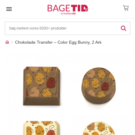
Skip
to
content
Chokolade Transfer – Color Egg Bunny, 2 Ark
Måske kunne nogle af
☓
disse produkter have din
interesse?