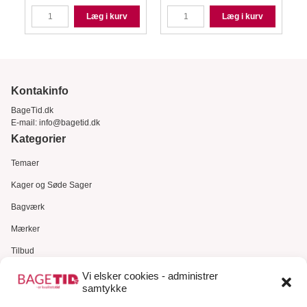
Læg i kurv
Læg i kurv
Kontakinfo
BageTid.dk
E-mail:
info@bagetid.dk
Kategorier
Temaer
Kager og Søde Sager
Bagværk
Mærker
Tilbud
Gavekort
Vi elsker cookies - administrer
samtykke
Kundeservice