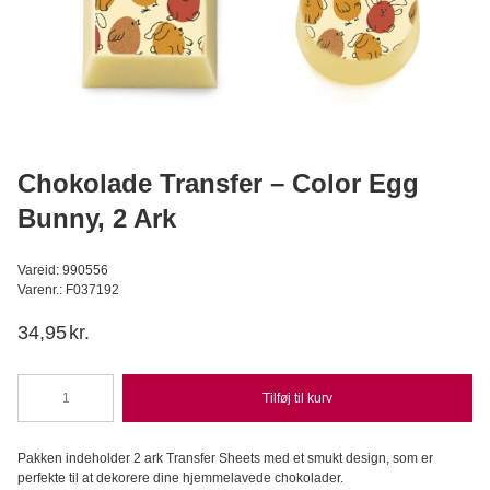
Hvedesur Surdejspulver - 500g
Bagerens
59,95
DKK
Læg i kurv
Chokolade Transfer – Color Egg
Bunny, 2 Ark
Vareid: 990556
Varenr.: F037192
34,95
kr.
Tilføj til kurv
Chokolade
Transfer
-
Pakken indeholder 2 ark Transfer Sheets med et smukt design, som er
Color
perfekte til at dekorere dine hjemmelavede chokolader.
Egg