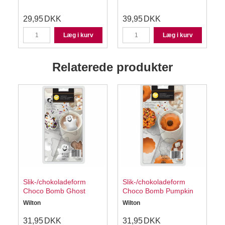
S
29,95
DKK
39,95
DKK
Læg i kurv
Læg i kurv
Relaterede produkter
Slik-/chokoladeform
Slik-/chokoladeform
Choco Bomb Ghost
Choco Bomb Pumpkin
Wilton
Wilton
31,95
DKK
31,95
DKK