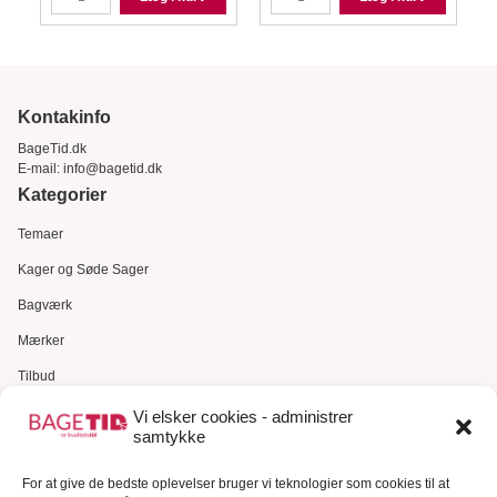
Kontakinfo
BageTid.dk
E-mail:
info@bagetid.dk
Kategorier
Temaer
Kager og Søde Sager
Bagværk
Mærker
Tilbud
Gavekort
Vi elsker cookies - administrer
samtykke
Kundeservice
For at give de bedste oplevelser bruger vi teknologier som cookies til at
Kundeservice