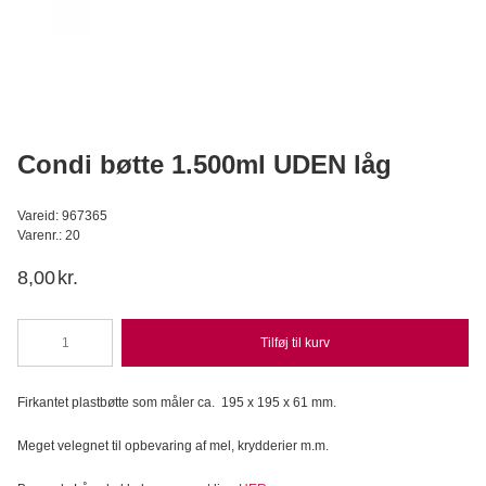
Callebaut Chokolade Callets Gold 30,4% - 400 g
Callebaut
C
119,95
DKK
Læg i kurv
Condi bøtte 1.500ml UDEN låg
Vareid: 967365
Varenr.: 20
8,00
kr.
Tilføj til kurv
Condi
bøtte
1.500ml
Firkantet plastbøtte som måler ca. 195 x 195 x 61 mm.
UDEN
låg
Meget velegnet til opbevaring af mel, krydderier m.m.
antal