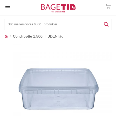
Skip
to
content
Condi bøtte 1.500ml UDEN låg
Måske kunne nogle af
☓
disse produkter have din
interesse?