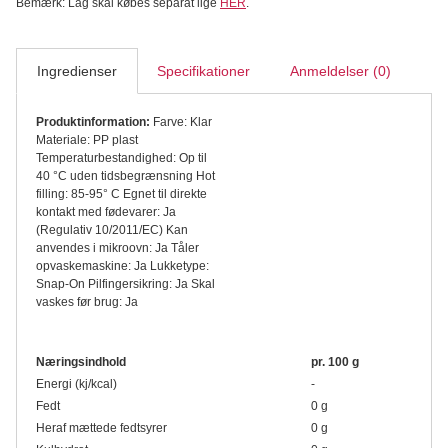
Bemærk: Låg skal købes separat lige
HER
.
Ingredienser
Specifikationer
Anmeldelser (0)
Produktinformation:
Farve: Klar
Materiale: PP plast
Temperaturbestandighed: Op til
40 °C uden tidsbegrænsning Hot
filling: 85-95° C Egnet til direkte
kontakt med fødevarer: Ja
(Regulativ 10/2011/EC) Kan
anvendes i mikroovn: Ja Tåler
opvaskemaskine: Ja Lukketype:
Snap-On Pilfingersikring: Ja Skal
vaskes før brug: Ja
Næringsindhold
pr. 100 g
Energi (kj/kcal)
-
Fedt
0 g
Heraf mættede fedtsyrer
0 g