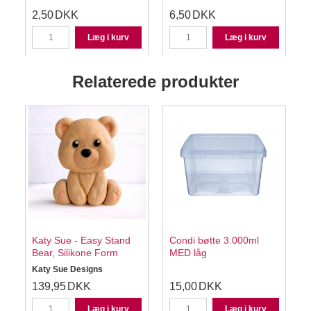
2,50
DKK
6,50
DKK
Læg i kurv
Læg i kurv
Relaterede produkter
Katy Sue - Easy Stand
Condi bøtte 3.000ml
Bear, Silikone Form
MED låg
Katy Sue Designs
139,95
DKK
15,00
DKK
Læg i kurv
Læg i kurv