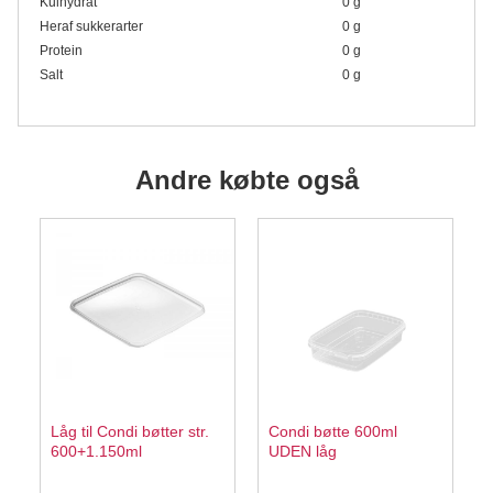
Kulhydrat
0 g
Heraf sukkerarter
0 g
Protein
0 g
Salt
0 g
Andre købte også
Låg til Condi bøtter str.
Condi bøtte 600ml
600+1.150ml
UDEN låg