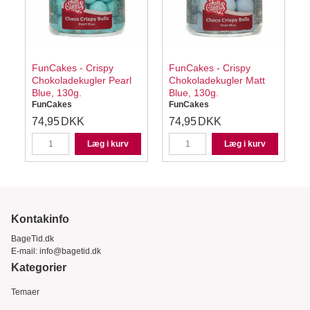
FunCakes - Crispy
FunCakes - Crispy
Chokoladekugler Pearl
Chokoladekugler Matt
Blue, 130g.
Blue, 130g.
M
FunCakes
FunCakes
74,95
DKK
74,95
DKK
Læg i kurv
Læg i kurv
Kontakinfo
BageTid.dk
E-mail:
info@bagetid.dk
Kategorier
Temaer