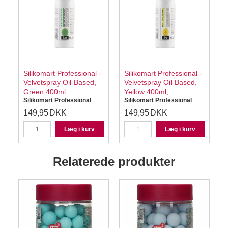
Silikomart Professional -
Silikomart Professional -
Velvetspray Oil-Based,
Velvetspray Oil-Based,
Green 400ml
Yellow 400ml,
Silikomart Professional
Silikomart Professional
S
149,95
DKK
149,95
DKK
Læg i kurv
Læg i kurv
Relaterede produkter