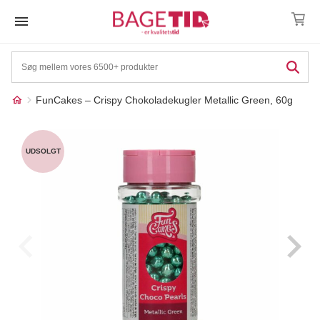
Skip
to
content
FunCakes – Crispy Chokoladekugler Metallic Green, 60g
Måske kunne nogle af
☓
disse produkter have din
UDSOLGT
interesse?