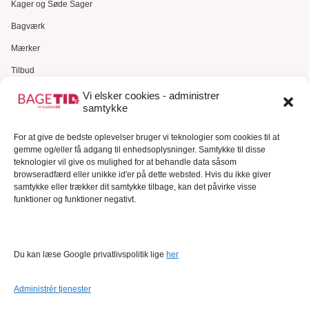
Kager og Søde Sager
Bagværk
Mærker
Tilbud
Gavekort
Vi elsker cookies - administrer
samtykke
Kundeservice
For at give de bedste oplevelser bruger vi teknologier som cookies til at
Kundeservice
gemme og/eller få adgang til enhedsoplysninger. Samtykke til disse
FAQ – Ofte stillede spørgsmål
teknologier vil give os mulighed for at behandle data såsom
browseradfærd eller unikke id'er på dette websted. Hvis du ikke giver
Om Bagetid.dk
samtykke eller trækker dit samtykke tilbage, kan det påvirke visse
funktioner og funktioner negativt.
Se Fødevarestyrelsens smiley-rapporter
Forretningsbetingelser
Cookies
Du kan læse Google privatlivspolitik lige
her
Persondatapolitik
Administrér tjenester