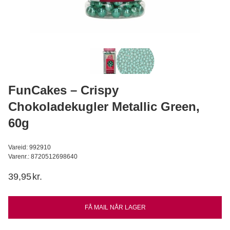
Hvedesur Surdejspulver - 500g
Bagerens
59,95
DKK
Læg i kurv
FunCakes – Crispy
Chokoladekugler Metallic Green,
60g
Vareid: 992910
Varenr.: 8720512698640
39,95
kr.
FÅ MAIL NÅR LAGER