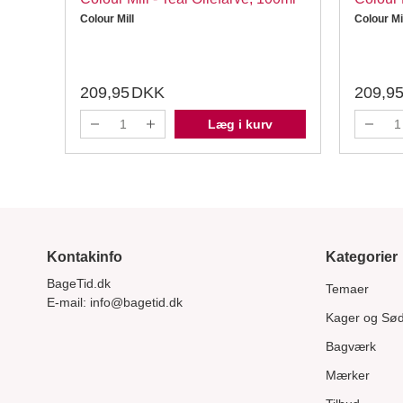
Colour Mill
Colour Mi
209,95
DKK
209,9
Læg i kurv
Kontakinfo
Kategorier
BageTid.dk
Temaer
E-mail:
info@bagetid.dk
Kager og Sø
Bagværk
Mærker