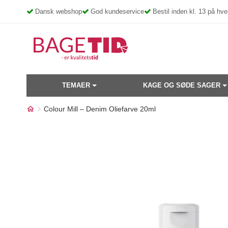
Skip
Dansk webshop
God kundeservice
Bestil inden kl. 13 på h
to
content
TEMAER
KAGE OG SØDE SAGER
Colour Mill – Denim Oliefarve 20ml
Måske kunne nogle af disse
17%