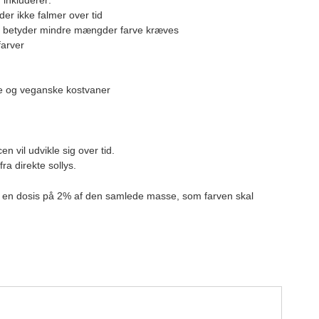
 inkluderer:
der ikke falmer over tid
ket betyder mindre mængder farve kræves
farver
ske og veganske kostvaner
en vil udvikle sig over tid.
ra direkte sollys.
de en dosis på 2% af den samlede masse, som farven skal