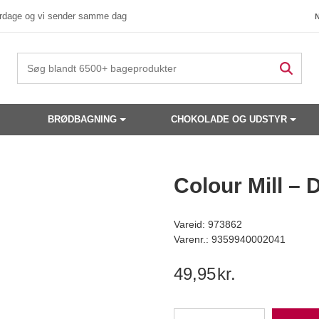
verdage og vi sender samme dag
BRØDBAGNING
CHOKOLADE OG UDSTYR
 produkter have din interesse?
Colour Mill – 
Vareid: 973862
Varenr.: 9359940002041
49,95
kr.