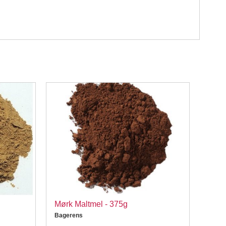
Mørk Maltmel - 375g
Kond
Pass
Bagerens