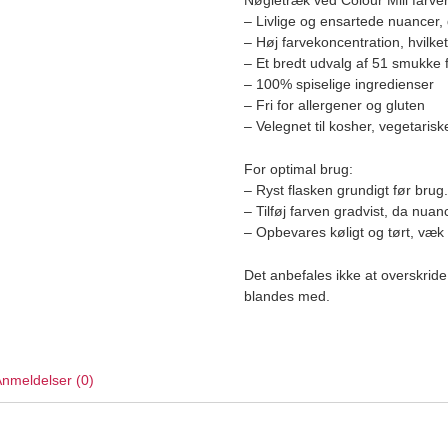
Nøgletræk ved Colour Mill farver
– Livlige og ensartede nuancer, 
– Høj farvekoncentration, hvil
– Et bredt udvalg af 51 smukke 
– 100% spiselige ingredienser
– Fri for allergener og gluten
– Velegnet til kosher, vegetari
For optimal brug:
– Ryst flasken grundigt før brug.
– Tilføj farven gradvist, da nuanc
– Opbevares køligt og tørt, væk f
Det anbefales ikke at overskri
blandes med.
nmeldelser (0)