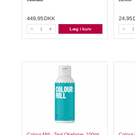
Callebaut
LorAnn
449,95
DKK
24,95
Læg i kurv
Colour Mill - Teal Oliefarve, 100ml
Colour 