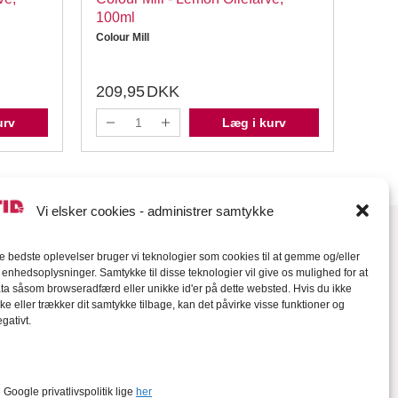
100ml
Colour
Colour Mill
209,95
DKK
209
urv
Læg i kurv
Vi elsker cookies - administrer samtykke
de bedste oplevelser bruger vi teknologier som cookies til at gemme og/eller
l enhedsoplysninger. Samtykke til disse teknologier vil give os mulighed for at
a såsom browseradfærd eller unikke id'er på dette websted. Hvis du ikke
ke eller trækker dit samtykke tilbage, kan det påvirke visse funktioner og
gativt.
orter
Google privatlivspolitik lige
her