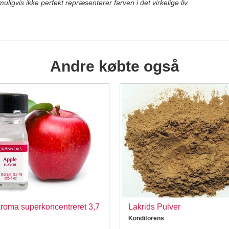
igvis ikke perfekt repræsenterer farven i det virkelige liv.
Andre købte også
roma superkoncentreret 3,7
Lakrids Pulver
Konditorens