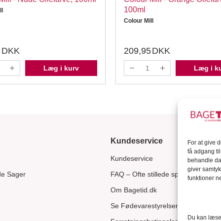
100ml
ll
Colour Mill
5
DKK
209,95
DKK
Læg i kurv
Læg i k
Kundeservice
For at give 
få adgang ti
Kundeservice
behandle dat
giver samtyk
de Sager
FAQ – Ofte stillede spørgsmål
funktioner ne
Om Bagetid.dk
Se Fødevarestyrelsens smiley-rapp
Du kan læse 