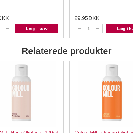
DKK
29,95
DKK
Læg i kurv
Læg i k
Relaterede produkter
Mill - Nude Oliefarve, 100ml
Colour Mill - Orange Oliefar