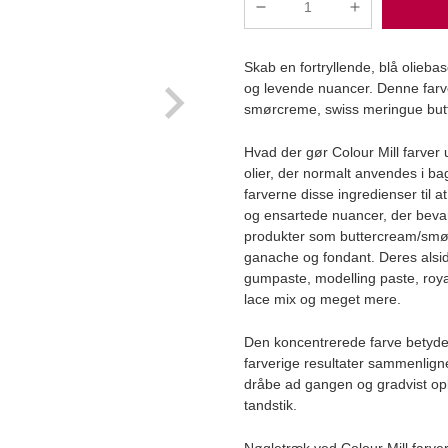
Colour
Mill
-
Skab en fortryllende, blå olieb
Denim
og levende nuancer. Denne farve 
Oliefarve
smørcreme, swiss meringue but
20ml
antal
Hvad der gør Colour Mill farver 
olier, der normalt anvendes i bag
farverne disse ingredienser til a
Læg i kurv
og ensartede nuancer, der bevare
produkter som buttercream/smø
ganache og fondant. Deres alsid
gumpaste, modelling paste, royal
lace mix og meget mere.
Den koncentrerede farve betyder
farverige resultater sammenlignet
dråbe ad gangen og gradvist op
tandstik.