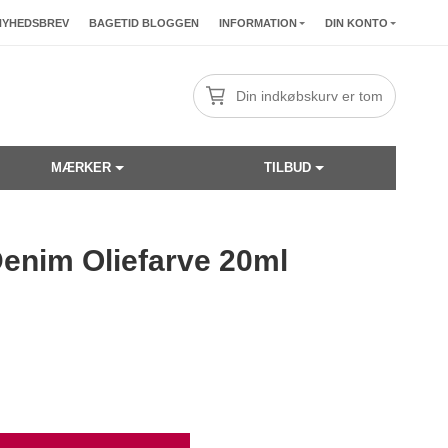
NYHEDSBREV
BAGETID BLOGGEN
INFORMATION
DIN KONTO
Din indkøbskurv er tom
MÆRKER
TILBUD
Denim Oliefarve 20ml
☓