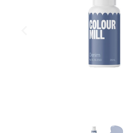
Wilfa - Glacier, Isterningmaskine
Wilfa
1.199,95
DKK
999,95
DKK