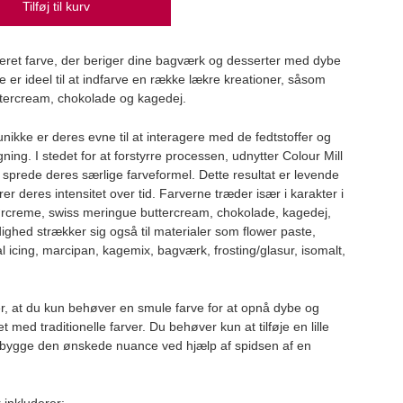
Tilføj til kurv
aseret farve, der beriger dine bagværk og desserter med dybe
er ideel til at indfarve en række lækre kreationer, såsom
Capu
tercream, chokolade og kagedej.
Caput
109
unikke er deres evne til at interagere med de fedtstoffer og
ning. I stedet for at forstyrre processen, udnytter Colour Mill
t sprede deres særlige farveformel. Dette resultat er levende
r deres intensitet over tid. Farverne træder især i karakter i
rcreme, swiss meringue buttercream, chokolade, kagedej,
ighed strækker sig også til materialer som flower paste,
 icing, marcipan, kagemix, bagværk, frosting/glasur, isomalt,
, at du kun behøver en smule farve for at opnå dybe og
 med traditionelle farver. Du behøver kun at tilføje en lille
bygge den ønskede nuance ved hjælp af spidsen af en