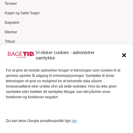
Temaer
Kager og Søde Sager
Bagværk
Mærker
Tilbud
Gavekort
Vi elsker cookies - administrer
samtykke
Kundeservice
For at give de bedste oplevelser bruger vi teknologier som cookies til at
Kundeservice
gemme og/eller få adgang til enhedsoplysninger. Samtykke til disse
FAQ – Ofte stillede spørgsmål
teknologier vil give os mulighed for at behandle data såsom
browseradfærd eller unikke id'er på dette websted. Hvis du ikke giver
Om Bagetid.dk
samtykke eller trækker dit samtykke tilbage, kan det påvirke visse
funktioner og funktioner negativt.
Se Fødevarestyrelsens smiley-rapporter
Forretningsbetingelser
Cookies
Du kan læse Google privatlivspolitik lige
her
Persondatapolitik