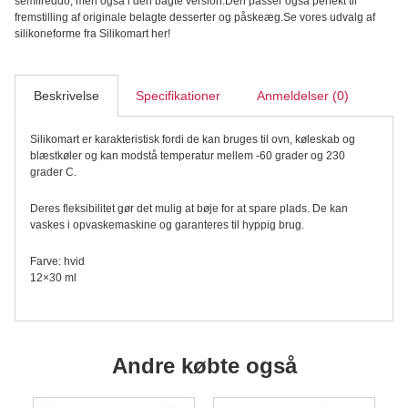
semifreddo, men også i den bagte version.Den passer også perfekt til
fremstilling af originale belagte desserter og påskeæg.Se vores udvalg af
silikoneforme fra Silikomart her!
Beskrivelse
Specifikationer
Anmeldelser (0)
Silikomart er karakteristisk fordi de kan bruges til ovn, køleskab og
blæstkøler og kan modstå temperatur mellem -60 grader og 230
grader C.
Deres fleksibilitet gør det mulig at bøje for at spare plads. De kan
vaskes i opvaskemaskine og garanteres til hyppig brug.
Farve: hvid
12×30 ml
Andre købte også