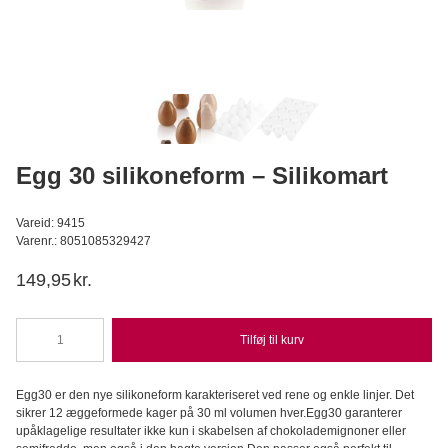
Startpakke til chokolade fremstilling 4 dele
Städter
239,95
DKK
Læg i kurv
Egg 30 silikoneform – Silikomart
Vareid: 9415
Varenr.: 8051085329427
149,95
kr.
Tilføj til kurv
Egg
30
silikoneform
Egg30 er den nye silikoneform karakteriseret ved rene og enkle linjer. Det
-
sikrer 12 æggeformede kager på 30 ml volumen hver.Egg30 garanterer
Silikomart
upåklagelige resultater ikke kun i skabelsen af chokolademignoner eller
antal