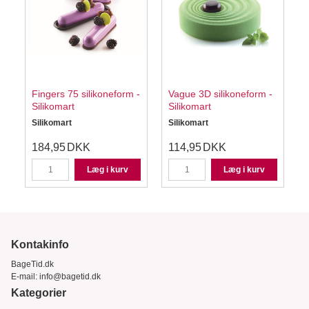
Fingers 75 silikoneform -
Vague 3D silikoneform -
Silikomart
Silikomart
Silikomart
Silikomart
S
184,95
DKK
114,95
DKK
Læg i kurv
Læg i kurv
Kontakinfo
BageTid.dk
E-mail:
info@bagetid.dk
Kategorier