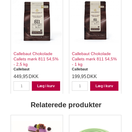
Callebaut Chokolade
Callebaut Chokolade
Callets mørk 811 54,5%
Callets mørk 811 54,5%
- 2,5 kg
- 1 kg
Callebaut
Callebaut
C
449,95
DKK
199,95
DKK
Læg i kurv
Læg i kurv
Relaterede produkter