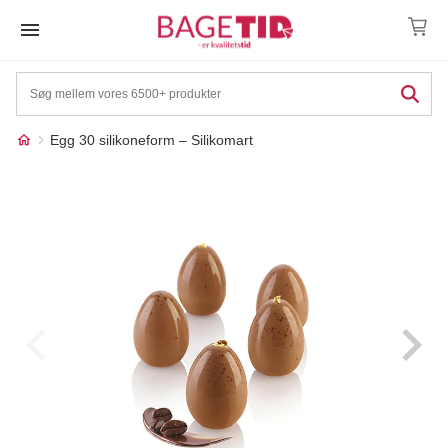
Skip
to
content
Egg 30 silikoneform – Silikomart
Måske kunne nogle af
☓
disse produkter have din
interesse?