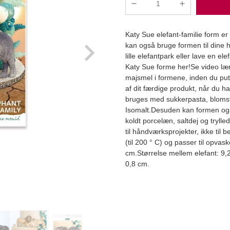
Elephant
Family
silikoneform
Katy Sue elefant-familie form er
-
kan også bruge formen til dine
Katy
lille elefantpark eller lave en e
Sue
Katy Sue forme her!Se video læng
antal
majsmel i formene, inden du put
af dit færdige produkt, når du 
bruges med sukkerpasta, blomst
Læg i kurv
Isomalt.Desuden kan formen ogs
koldt porcelæn, saltdej og trylle
til håndværksprojekter, ikke til
(til 200 ° C) og passer til opva
cm.Størrelse mellem elefant: 9,
0,8 cm.