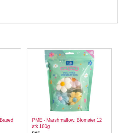
-Based,
PME - Marshmallow, Blomster 12
Tal-
stk 180g
Wilton