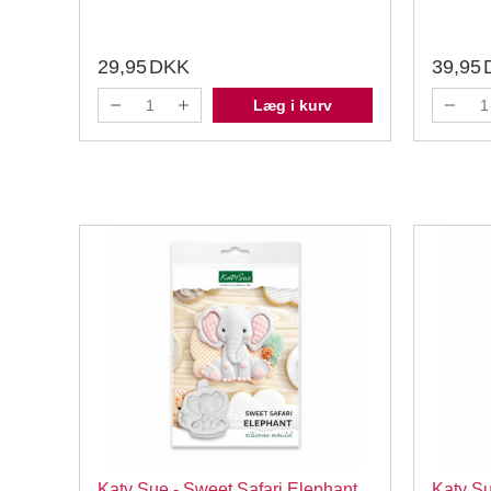
29,95
DKK
39,95
Læg i kurv
one
Katy Sue - Sweet Safari Elephant,
Katy Su