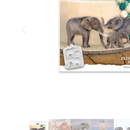
ScandiChef - Opbevaringsbøtter, 7 stk.
ScandiChef
249,95
DKK
149,95
DKK