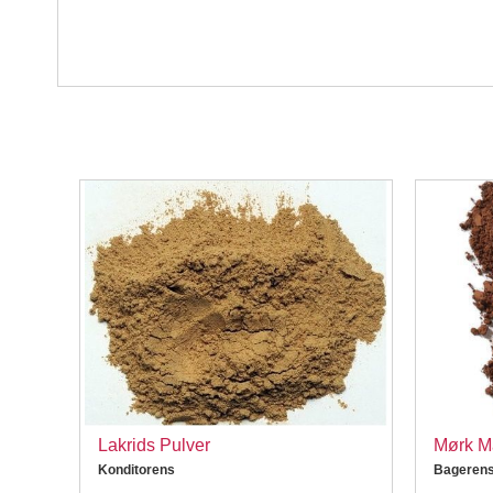
g
Lakrids Pulver
Mørk Ma
Konditorens
Bageren