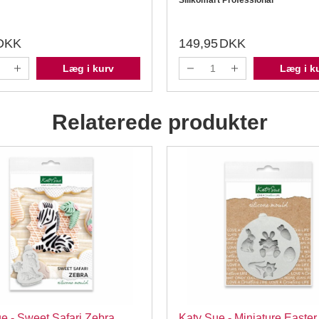
Silikomart Professional
DKK
149,95
DKK
Læg i kurv
Læg i k
Relaterede produkter
e - Sweet Safari Zebra,
Katy Sue - Miniature Easter,