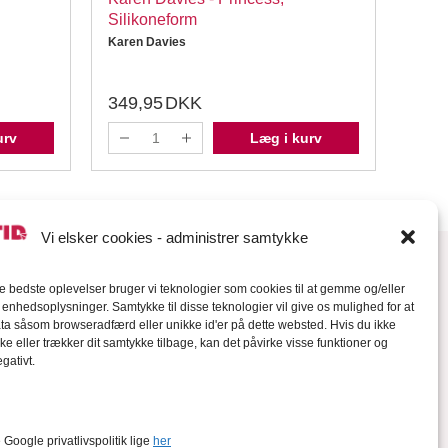
Silikoneform
Sili
Karen Davies
Katy 
349,95
DKK
184
urv
Læg i kurv
Vi elsker cookies - administrer samtykke
de bedste oplevelser bruger vi teknologier som cookies til at gemme og/eller
l enhedsoplysninger. Samtykke til disse teknologier vil give os mulighed for at
a såsom browseradfærd eller unikke id'er på dette websted. Hvis du ikke
ke eller trækker dit samtykke tilbage, kan det påvirke visse funktioner og
gativt.
orter
Google privatlivspolitik lige
her