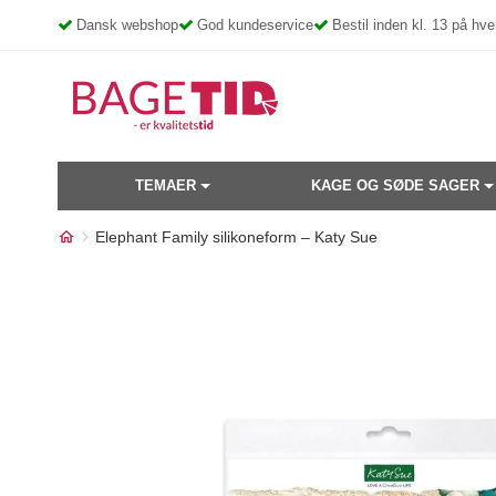
Skip
Dansk webshop
God kundeservice
Bestil inden kl. 13 på h
to
content
TEMAER
KAGE OG SØDE SAGER
Elephant Family silikoneform – Katy Sue
Måske kunne nogle af disse
40%