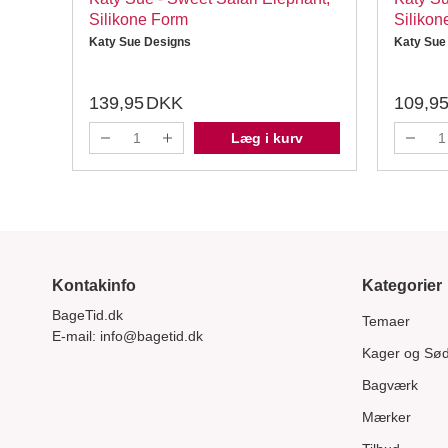
Silikone Form
Silikon
Katy Sue Designs
Katy Sue
139,95
DKK
109,9
Læg i kurv
Kontakinfo
Kategorier
BageTid.dk
Temaer
E-mail:
info@bagetid.dk
Kager og Sø
Bagværk
Mærker