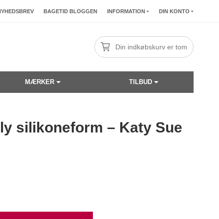
NYHEDSBREV
BAGETID BLOGGEN
INFORMATION
DIN KONTO
Din indkøbskurv er tom
MÆRKER
TILBUD
ly silikoneform – Katy Sue
☓