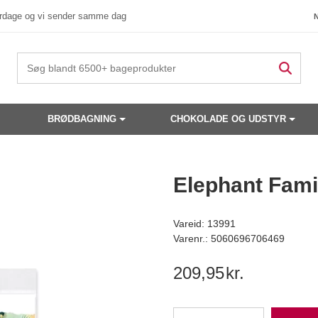
verdage og vi sender samme dag
BRØDBAGNING
CHOKOLADE OG UDSTYR
 produkter have din interesse?
Elephant Fami
Vareid: 13991
Varenr.: 5060696706469
209,95
kr.