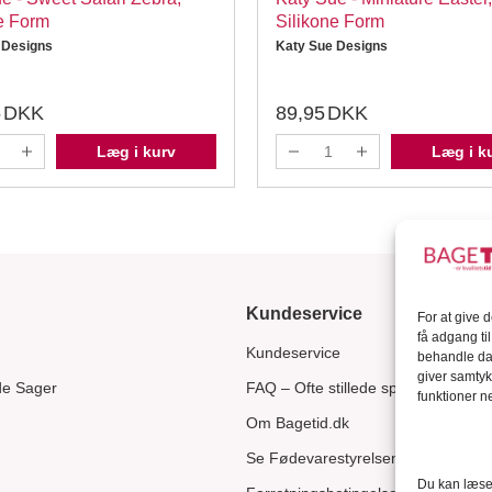
e Form
Silikone Form
 Designs
Katy Sue Designs
5
DKK
89,95
DKK
Læg i kurv
Læg i k
Kundeservice
For at give 
få adgang ti
Kundeservice
behandle dat
giver samtyk
de Sager
FAQ – Ofte stillede spørgsmål
funktioner ne
Om Bagetid.dk
Se Fødevarestyrelsens smiley-rapp
Du kan læse 