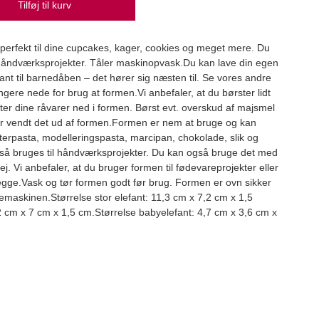
Tilføj til kurv
 perfekt til dine cupcakes, kager, cookies og meget mere. Du
 håndværksprojekter. Tåler maskinopvask.Du kan lave din egen
Bran
lefant til barnedåben – det hører sig næsten til. Se vores andre
Bran
ere nede for brug at formen.Vi anbefaler, at du børster lidt
ter dine råvarer ned i formen. Børst evt. overskud af majsmel
39,
har vendt det ud af formen.Formen er nem at bruge og kan
erpasta, modelleringspasta, marcipan, chokolade, slik og
å bruges til håndværksprojekter. Du kan også bruge det med
dej. Vi anbefaler, at du bruger formen til fødevareprojekter eller
 begge.Vask og tør formen godt før brug. Formen er ovn sikker
skemaskinen.Størrelse stor elefant: 11,3 cm x 7,2 cm x 1,5
2 cm x 7 cm x 1,5 cm.Størrelse babyelefant: 4,7 cm x 3,6 cm x