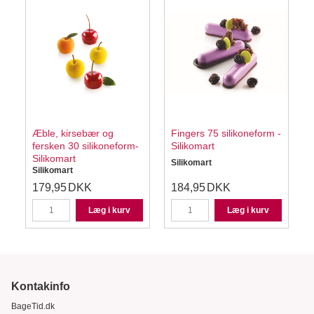
Æble, kirsebær og
Fingers 75 silikoneform -
fersken 30 silikoneform-
Silikomart
-
Silikomart
Silikomart
S
Silikomart
179,95
DKK
184,95
DKK
Læg i kurv
Læg i kurv
Kontakinfo
BageTid.dk