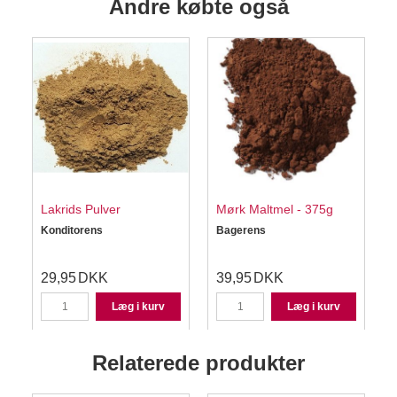
Andre købte også
Lakrids Pulver
Mørk Maltmel - 375g
Konditorens
Bagerens
S
29,95
DKK
39,95
DKK
Læg i kurv
Læg i kurv
Relaterede produkter