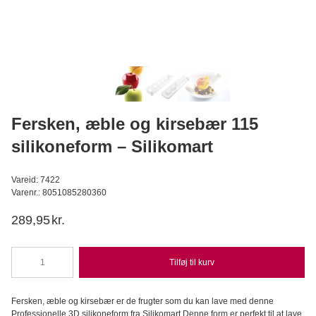
Wilfa - Glacier, Isterningmaskine
Wilfa
1.199,95
DKK
999,95
DKK
Læg i kurv
Fersken, æble og kirsebær 115
silikoneform – Silikomart
Vareid: 7422
Varenr.: 8051085280360
289,95
kr.
Tilføj til kurv
Fersken,
æble
og
Fersken, æble og kirsebær er de frugter som du kan lave med denne
kirsebær
Professionelle 3D silikoneform fra Silikomart.Denne form er perfekt til at lave