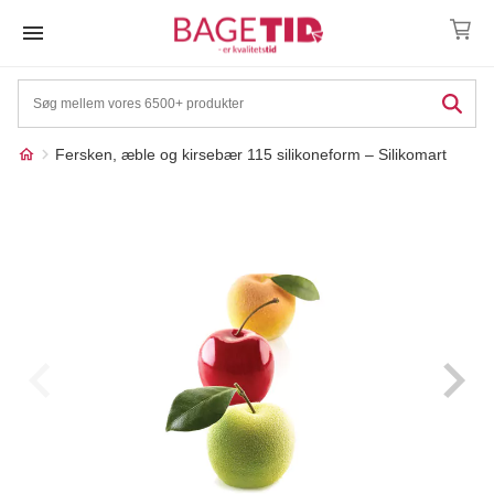
Skip
to
content
Fersken, æble og kirsebær 115 silikoneform – Silikomart
Måske kunne nogle af
☓
disse produkter have din
interesse?
17%