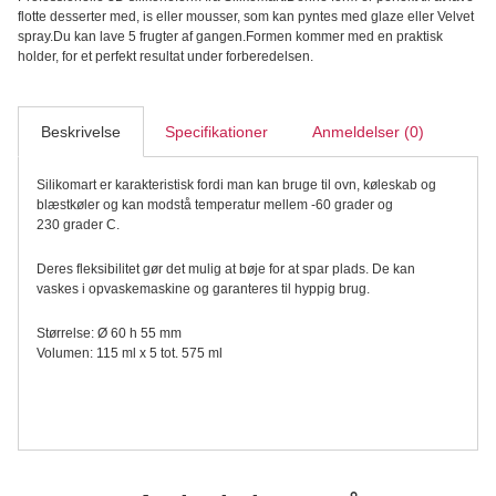
115
flotte desserter med, is eller mousser, som kan pyntes med glaze eller Velvet
silikoneform
spray.Du kan lave 5 frugter af gangen.Formen kommer med en praktisk
-
holder, for et perfekt resultat under forberedelsen.
Silikomart
antal
Beskrivelse
Specifikationer
Anmeldelser (0)
Silikomart er karakteristisk fordi man kan bruge til ovn, køleskab og
blæstkøler og kan modstå temperatur mellem -60 grader og
230 grader C.
Deres fleksibilitet gør det mulig at bøje for at spar plads. De kan
vaskes i opvaskemaskine og garanteres til hyppig brug.
Størrelse: Ø 60 h 55 mm
Volumen: 115 ml x 5 tot. 575 ml