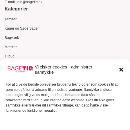
E-mail:
info@bagetid.dk
Kategorier
Temaer
Kager og Søde Sager
Bagværk
Mærker
Tilbud
Gavekort
Vi elsker cookies - administrer
samtykke
Kundeservice
For at give de bedste oplevelser bruger vi teknologier som cookies til at
Kundeservice
gemme og/eller få adgang til enhedsoplysninger. Samtykke til disse
FAQ – Ofte stillede spørgsmål
teknologier vil give os mulighed for at behandle data såsom
browseradfærd eller unikke id'er på dette websted. Hvis du ikke giver
Om Bagetid.dk
samtykke eller trækker dit samtykke tilbage, kan det påvirke visse
funktioner og funktioner negativt.
Se Fødevarestyrelsens smiley-rapporter
Forretningsbetingelser