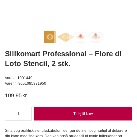
Wilfa - Glacier, Isterningmaskine
Wilfa
1.199,95
DKK
999,95
DKK
Læg i kurv
Silikomart Professional – Fiore di
Loto Stencil, 2 stk.
Vareid: 1001449
Varenr.: 8051085391950
109,95
kr.
Tilføj til kurv
Silikomart
Professional
-
Smart og praktisk stencil/skabelon, der gør det nemt og hurtigt at dekorere
Fiore
din kage med fine korn. Den kan også bruges til at pynte tallerkener og