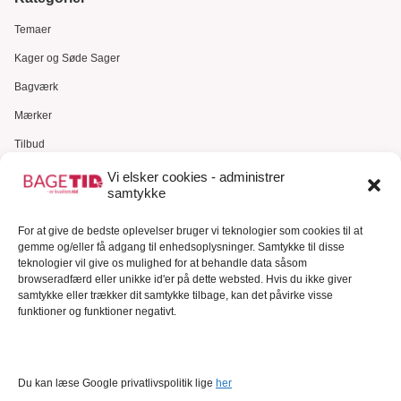
Temaer
Kager og Søde Sager
Bagværk
Mærker
Tilbud
Gavekort
Vi elsker cookies - administrer
samtykke
Kundeservice
For at give de bedste oplevelser bruger vi teknologier som cookies til at
Kundeservice
gemme og/eller få adgang til enhedsoplysninger. Samtykke til disse
FAQ – Ofte stillede spørgsmål
teknologier vil give os mulighed for at behandle data såsom
browseradfærd eller unikke id'er på dette websted. Hvis du ikke giver
Om Bagetid.dk
samtykke eller trækker dit samtykke tilbage, kan det påvirke visse
funktioner og funktioner negativt.
Se Fødevarestyrelsens smiley-rapporter
Forretningsbetingelser
Cookies
Du kan læse Google privatlivspolitik lige
her