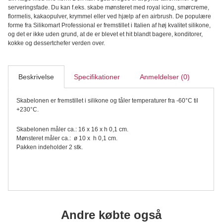
di
serveringsfade. Du kan f.eks. skabe mønsteret med royal icing, smørcreme,
Loto
flormelis, kakaopulver, krymmel eller ved hjælp af en airbrush. De populære
Stencil,
forme fra Silikomart Professional er fremstillet i Italien af høj kvalitet silikone,
2
og det er ikke uden grund, at de er blevet et hit blandt bagere, konditorer,
stk.
kokke og dessertchefer verden over.
antal
Beskrivelse
Specifikationer
Anmeldelser (0)
Skabelonen er fremstillet i silikone og tåler temperaturer fra -60°C til
+230°C.
Skabelonen måler ca.: 16 x 16 x h 0,1 cm.
Mønsteret måler ca.: ø 10 x h 0,1 cm.
Pakken indeholder 2 stk.
Andre købte også