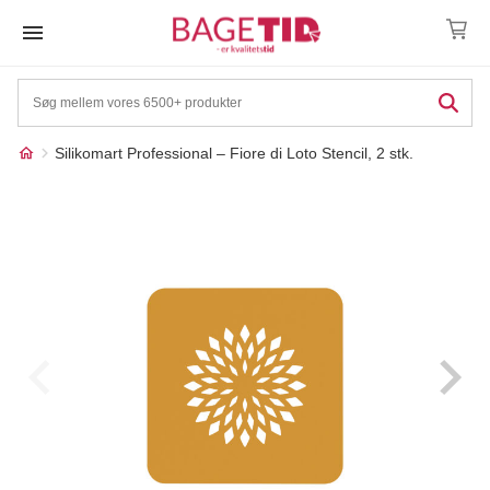
Skip
to
content
Silikomart Professional – Fiore di Loto Stencil, 2 stk.
Måske kunne nogle af
☓
disse produkter have din
interesse?
17%