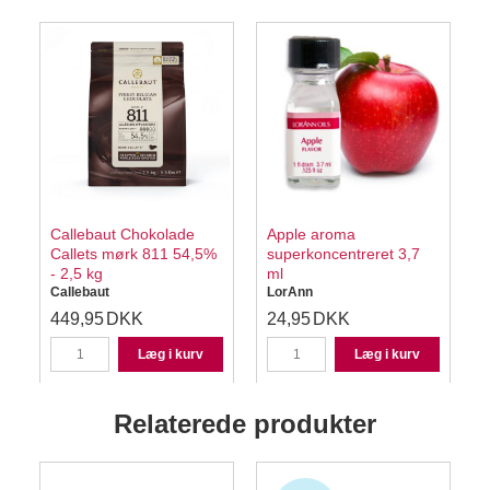
Callebaut Chokolade
Apple aroma
Callets mørk 811 54,5%
superkoncentreret 3,7
- 2,5 kg
ml
Callebaut
LorAnn
449,95
DKK
24,95
DKK
Læg i kurv
Læg i kurv
Relaterede produkter