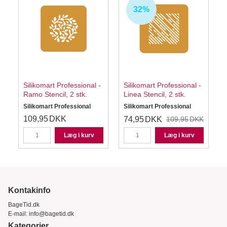
32%
-
Silikomart Professional -
Silikomart Professional -
Ramo Stencil, 2 stk.
Linea Stencil, 2 stk.
Silikomart Professional
Silikomart Professional
S
109,95
DKK
74,95
DKK
109,95
DKK
Læg i kurv
Læg i kurv
Kontakinfo
BageTid.dk
E-mail:
info@bagetid.dk
Kategorier