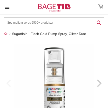
Skip
to
content
Sugarflair – Flash Gold Pump Spray, Glitter Dust
Måske kunne nogle af
☓
disse produkter have din
interesse?
17%