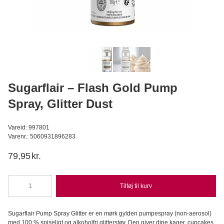
Wilfa - Glacier, Isterningmaskine
Wilfa
1.199,95
DKK
999,95
DKK
Læg i kurv
Sugarflair – Flash Gold Pump
Spray, Glitter Dust
Vareid: 997801
Varenr.: 5060931896283
79,95
kr.
Tilføj til kurv
Sugarflair
–
Flash
Sugarflair Pump Spray Glitter er en mørk gylden pumpespray (non-aerosol)
Gold
med 100 % spiseligt og alkoholfri glitterstøv. Den giver dine kager, cupcakes