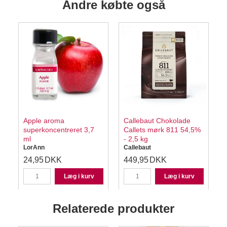
Andre købte også
Apple aroma
Callebaut Chokolade
superkoncentreret 3,7
Callets mørk 811 54,5%
ml
- 2,5 kg
LorAnn
Callebaut
24,95
DKK
449,95
DKK
Læg i kurv
Læg i kurv
Relaterede produkter