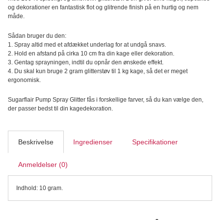
Pump
og dekorationer en fantastisk flot og glitrende finish på en hurtig og nem
Spray,
måde.
Glitter
Dust
Sådan bruger du den:
antal
1. Spray altid med et afdækket underlag for at undgå snavs.
2. Hold en afstand på cirka 10 cm fra din kage eller dekoration.
3. Gentag sprayningen, indtil du opnår den ønskede effekt.
4. Du skal kun bruge 2 gram glitterstøv til 1 kg kage, så det er meget
ergonomisk.
Sugarflair Pump Spray Glitter fås i forskellige farver, så du kan vælge den,
der passer bedst til din kagedekoration.
Beskrivelse
Ingredienser
Specifikationer
Anmeldelser (0)
Indhold: 10 gram.