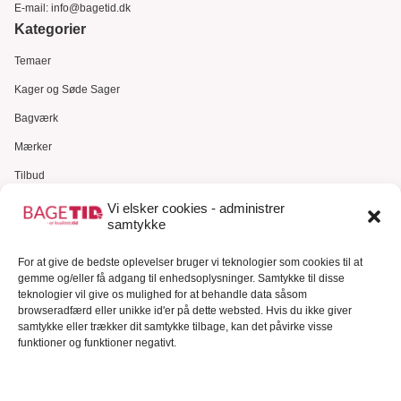
E-mail:
info@bagetid.dk
Kategorier
Temaer
Kager og Søde Sager
Bagværk
Mærker
Tilbud
Gavekort
Vi elsker cookies - administrer
samtykke
Kundeservice
For at give de bedste oplevelser bruger vi teknologier som cookies til at
Kundeservice
gemme og/eller få adgang til enhedsoplysninger. Samtykke til disse
FAQ – Ofte stillede spørgsmål
teknologier vil give os mulighed for at behandle data såsom
browseradfærd eller unikke id'er på dette websted. Hvis du ikke giver
Om Bagetid.dk
samtykke eller trækker dit samtykke tilbage, kan det påvirke visse
funktioner og funktioner negativt.
Se Fødevarestyrelsens smiley-rapporter
Forretningsbetingelser