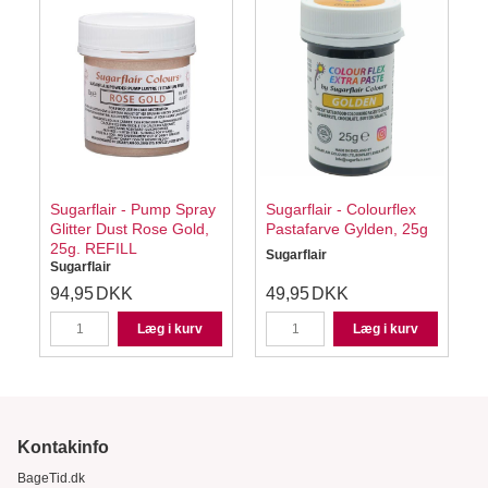
Sugarflair - Pump Spray
Sugarflair - Colourflex
S
Glitter Dust Rose Gold,
Pastafarve Gylden, 25g
25g. REFILL
Sugarflair
S
Sugarflair
94,95
DKK
49,95
DKK
Læg i kurv
Læg i kurv
Kontakinfo
BageTid.dk