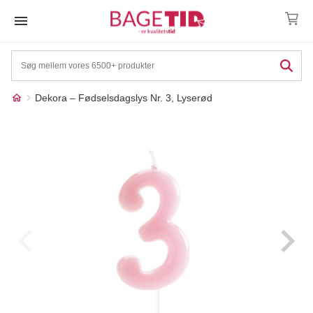
Skip
to
content
Dekora – Fødselsdagslys Nr. 3, Lyserød
Måske kunne nogle af
☓
disse produkter have din
interesse?