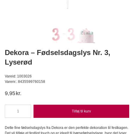
Callebaut Chokolade Callets mørk 811 54,5% - 2,5 kg
Callebaut
449,95
DKK
Læg i kurv
Dekora – Fødselsdagslys Nr. 3,
Lyserød
Vareid: 1003026
Varenr.: 8435599760158
9,95
kr.
Tilføj til kurv
Dekora
-
Fødselsdagslys
Dette fine fødselsdagslys fra Dekora er den perfekte dekoration til festkagen.
Nr.
Det vil tilføje et festligt touch og er ideelt til børnefødselsdage, hvor det lyser