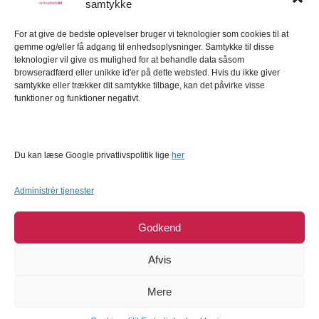
samtykke
Kundeservice
For at give de bedste oplevelser bruger vi teknologier som cookies til at
Kundeservice
gemme og/eller få adgang til enhedsoplysninger. Samtykke til disse
FAQ – Ofte stillede spørgsmål
teknologier vil give os mulighed for at behandle data såsom
browseradfærd eller unikke id'er på dette websted. Hvis du ikke giver
Om Bagetid.dk
samtykke eller trækker dit samtykke tilbage, kan det påvirke visse
funktioner og funktioner negativt.
Se Fødevarestyrelsens smiley-rapporter
Forretningsbetingelser
Cookies
Du kan læse Google privatlivspolitik lige
her
Persondatapolitik
Administrér tjenester
Godkend
Afvis
Mere
COPYRIGHT © 2026
BAGETID.DK
SUPPORT BY
1902 SOFTWARE