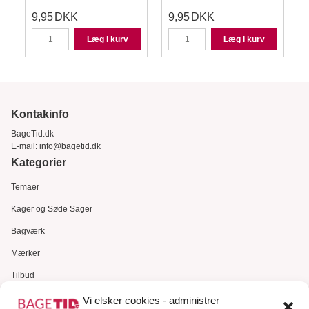
9,95
DKK
9,95
DKK
Læg i kurv
Læg i kurv
Kontakinfo
BageTid.dk
E-mail:
info@bagetid.dk
Kategorier
Temaer
Kager og Søde Sager
Bagværk
Mærker
Tilbud
Gavekort
Vi elsker cookies - administrer