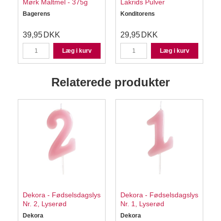
Mørk Maltmel - 375g
Lakrids Pulver
Bagerens
Konditorens
S
39,95
DKK
29,95
DKK
Læg i kurv
Læg i kurv
Relaterede produkter
Dekora - Fødselsdagslys
Dekora - Fødselsdagslys
Nr. 2, Lyserød
Nr. 1, Lyserød
N
Dekora
Dekora