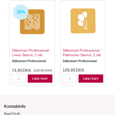
32%
-
Silikomart Professional -
Silikomart Professional -
Linea Stencil, 2 stk.
Palloncino Stencil, 2 stk.
Silikomart Professional
Silikomart Professional
S
109,95
DKK
74,95
DKK
109,95
DKK
Læg i kurv
Læg i kurv
Kontakinfo
BageTid.dk