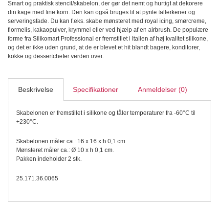
Smart og praktisk stencil/skabelon, der gør det nemt og hurtigt at dekorere
Foglia
din kage med fine korn. Den kan også bruges til at pynte tallerkener og
Stencil,
serveringsfade. Du kan f.eks. skabe mønsteret med royal icing, smørcreme,
2
flormelis, kakaopulver, krymmel eller ved hjælp af en airbrush. De populære
stk.
forme fra Silikomart Professional er fremstillet i Italien af høj kvalitet silikone,
antal
og det er ikke uden grund, at de er blevet et hit blandt bagere, konditorer,
kokke og dessertchefer verden over.
Beskrivelse
Specifikationer
Anmeldelser (0)
Skabelonen er fremstillet i silikone og tåler temperaturer fra -60°C til
+230°C.
Skabelonen måler ca.: 16 x 16 x h 0,1 cm.
Mønsteret måler ca.: Ø 10 x h 0,1 cm.
Pakken indeholder 2 stk.
25.171.36.0065