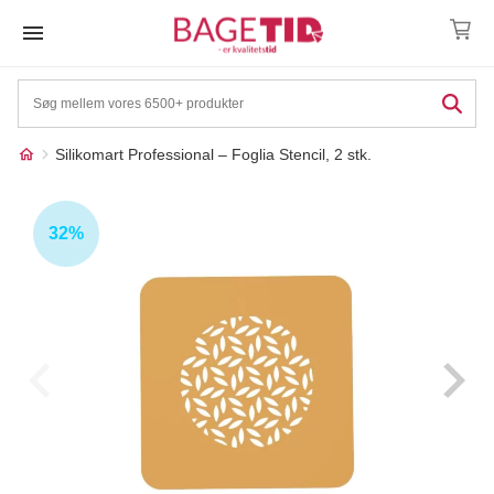
Skip
to
content
Silikomart Professional – Foglia Stencil, 2 stk.
Måske kunne nogle af
☓
disse produkter have din
32%
interesse?