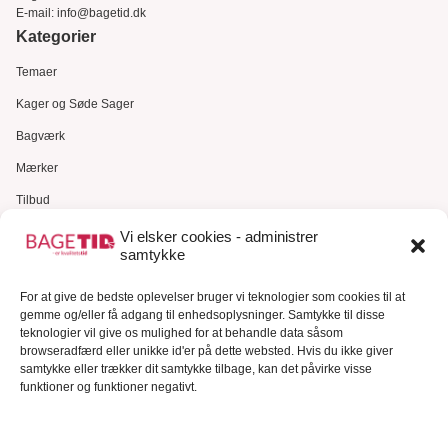
E-mail:
info@bagetid.dk
Kategorier
Temaer
Kager og Søde Sager
Bagværk
Mærker
Tilbud
Gavekort
Vi elsker cookies - administrer
samtykke
Kundeservice
For at give de bedste oplevelser bruger vi teknologier som cookies til at
Kundeservice
gemme og/eller få adgang til enhedsoplysninger. Samtykke til disse
FAQ – Ofte stillede spørgsmål
teknologier vil give os mulighed for at behandle data såsom
browseradfærd eller unikke id'er på dette websted. Hvis du ikke giver
Om Bagetid.dk
samtykke eller trækker dit samtykke tilbage, kan det påvirke visse
funktioner og funktioner negativt.
Se Fødevarestyrelsens smiley-rapporter
Forretningsbetingelser