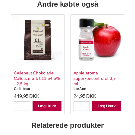
Andre købte også
Callebaut Chokolade
Apple aroma
Callets mørk 811 54,5%
superkoncentreret 3,7
- 2,5 kg
ml
Callebaut
LorAnn
449,95
DKK
24,95
DKK
Læg i kurv
Læg i kurv
Relaterede produkter