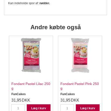
Kan indeholde spor af:
nødder.
Andre købte også
8
Fondant Pastel Lilac 250
Fondant Pastel Pink 250
g
g
FunCakes
FunCakes
31,95
DKK
31,95
DKK
Læg i kurv
Læg i kurv