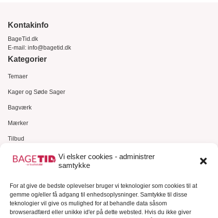
Kontakinfo
BageTid.dk
E-mail:
info@bagetid.dk
Kategorier
Temaer
Kager og Søde Sager
Bagværk
Mærker
Tilbud
Gavekort
Vi elsker cookies - administrer
samtykke
Kundeservice
For at give de bedste oplevelser bruger vi teknologier som cookies til at
Kundeservice
gemme og/eller få adgang til enhedsoplysninger. Samtykke til disse
FAQ – Ofte stillede spørgsmål
teknologier vil give os mulighed for at behandle data såsom
browseradfærd eller unikke id'er på dette websted. Hvis du ikke giver
Om Bagetid.dk