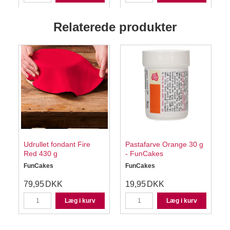
Relaterede produkter
a
Udrullet fondant Fire
Pastafarve Orange 30 g
Red 430 g
- FunCakes
FunCakes
FunCakes
79,95
DKK
19,95
DKK
Læg i kurv
Læg i kurv