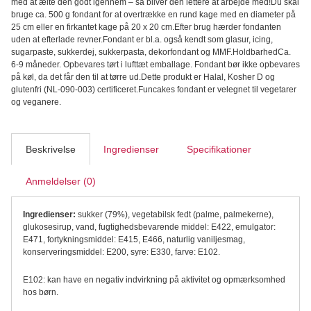
med at ælte den godt igennem – så bliver den lettere at arbejde med!Du skal
bruge ca. 500 g fondant for at overtrække en rund kage med en diameter på
25 cm eller en firkantet kage på 20 x 20 cm.Efter brug hærder fondanten
uden at efterlade revner.Fondant er bl.a. også kendt som glasur, icing,
sugarpaste, sukkerdej, sukkerpasta, dekorfondant og MMF.HoldbarhedCa.
6-9 måneder. Opbevares tørt i lufttæt emballage. Fondant bør ikke opbevares
på køl, da det får den til at tørre ud.Dette produkt er Halal, Kosher D og
glutenfri (NL-090-003) certificeret.Funcakes fondant er velegnet til vegetarer
og veganere.
Beskrivelse
Ingredienser
Specifikationer
Anmeldelser (0)
Ingredienser:
sukker (79%), vegetabilsk fedt (palme, palmekerne),
glukosesirup, vand, fugtighedsbevarende middel: E422, emulgator:
E471, fortykningsmiddel: E415, E466, naturlig vaniljesmag,
konserveringsmiddel: E200, syre: E330, farve: E102.
E102: kan have en negativ indvirkning på aktivitet og opmærksomhed
hos børn.