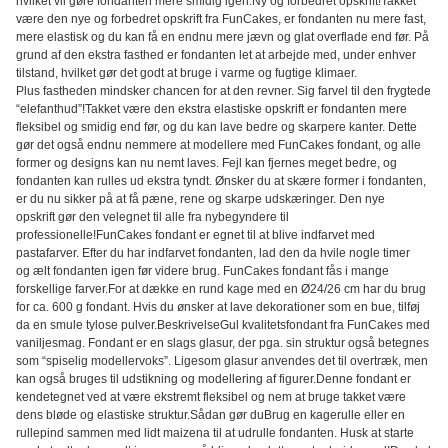
hvilket vil gøre fondanten mere smidig igen.Ny og forbedret opskrift!Takket
være den nye og forbedret opskrift fra FunCakes, er fondanten nu mere fast,
mere elastisk og du kan få en endnu mere jævn og glat overflade end før. På
grund af den ekstra fasthed er fondanten let at arbejde med, under enhver
tilstand, hvilket gør det godt at bruge i varme og fugtige klimaer.
Plus fastheden mindsker chancen for at den revner. Sig farvel til den frygtede
“elefanthud”!Takket være den ekstra elastiske opskrift er fondanten mere
fleksibel og smidig end før, og du kan lave bedre og skarpere kanter. Dette
gør det også endnu nemmere at modellere med FunCakes fondant, og alle
former og designs kan nu nemt laves. Fejl kan fjernes meget bedre, og
fondanten kan rulles ud ekstra tyndt. Ønsker du at skære former i fondanten,
er du nu sikker på at få pæne, rene og skarpe udskæringer. Den nye
opskrift gør den velegnet til alle fra nybegyndere til
professionelle!FunCakes fondant er egnet til at blive indfarvet med
pastafarver. Efter du har indfarvet fondanten, lad den da hvile nogle timer
og ælt fondanten igen før videre brug. FunCakes fondant fås i mange
forskellige farver.For at dække en rund kage med en Ø24/26 cm har du brug
for ca. 600 g fondant. Hvis du ønsker at lave dekorationer som en bue, tilføj
da en smule tylose pulver.BeskrivelseGul kvalitetsfondant fra FunCakes med
vaniljesmag. Fondant er en slags glasur, der pga. sin struktur også betegnes
som “spiselig modellervoks”. Ligesom glasur anvendes det til overtræk, men
kan også bruges til udstikning og modellering af figurer.Denne fondant er
kendetegnet ved at være ekstremt fleksibel og nem at bruge takket være
dens bløde og elastiske struktur.Sådan gør duBrug en kagerulle eller en
rullepind sammen med lidt maizena til at udrulle fondanten. Husk at starte