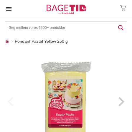
Skip
to
content
Fondant Pastel Yellow 250 g
Måske kunne nogle af
☓
disse produkter have din
interesse?