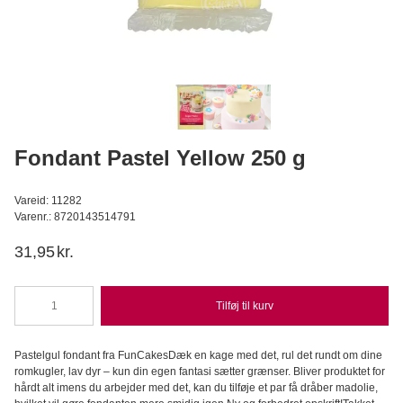
Udstikker kant nr. 3 "Straight Frill" FMM
FMM Sugarcraft
39,95
DKK
Læg i kurv
Fondant Pastel Yellow 250 g
Vareid: 11282
Varenr.: 8720143514791
31,95
kr.
Tilføj til kurv
Fondant
Pastel
Yellow
Pastelgul fondant fra FunCakesDæk en kage med det, rul det rundt om dine
250
romkugler, lav dyr – kun din egen fantasi sætter grænser. Bliver produktet for
g
hårdt alt imens du arbejder med det, kan du tilføje et par få dråber madolie,
antal