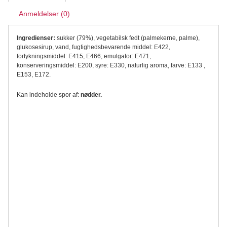
Anmeldelser (0)
Ingredienser:
sukker (79%), vegetabilsk fedt (palmekerne, palme),
glukosesirup, vand, fugtighedsbevarende middel: E422,
fortykningsmiddel: E415, E466, emulgator: E471,
konserveringsmiddel: E200, syre: E330, naturlig aroma, farve: E133 ,
E153, E172.
Kan indeholde spor af:
nødder.