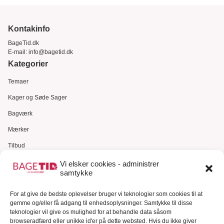
Kontakinfo
BageTid.dk
E-mail:
info@bagetid.dk
Kategorier
Temaer
Kager og Søde Sager
Bagværk
Mærker
Tilbud
Gavekort
Vi elsker cookies - administrer
samtykke
Kundeservice
For at give de bedste oplevelser bruger vi teknologier som cookies til at
Kundeservice
gemme og/eller få adgang til enhedsoplysninger. Samtykke til disse
FAQ – Ofte stillede spørgsmål
teknologier vil give os mulighed for at behandle data såsom
browseradfærd eller unikke id'er på dette websted. Hvis du ikke giver