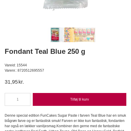
Fondant Botanical Green 250 g
FunCakes
31,95
DKK
Læg i kurv
Fondant Teal Blue 250 g
Vareid: 15544
Varenr.: 8720512695557
31,95
kr.
Tilføj til kurv
Fondant
Teal
Blue
Denne special edition FunCakes Sugar Paste i farven Teal Blue har en smuk
250
blågrøn farve og er fantastisk smuk! Farven er ikke kun fantastisk, fondanten
g
har også en lækker vaniljesmag.Kombiner den gerne med de fantastiske
antal