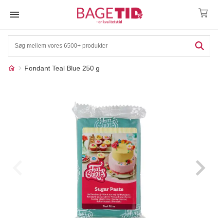
Skip
to
content
Fondant Teal Blue 250 g
Måske kunne nogle af
☓
disse produkter have din
interesse?