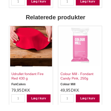
Læg i kurv
Læg i kurv
Relaterede produkter
Udrullet fondant Fire
Colour Mill - Fondant
Red 430 g
Candy Pink, 250g
FunCakes
Colour Mill
C
79,95
DKK
49,95
DKK
Læg i kurv
Læg i kurv