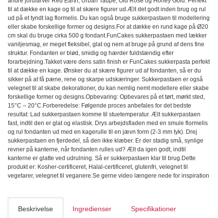
andre jordfarver Red Earth, Urban Taupe, Old Rose og Honey Gold. Perfekt
til at dække en kage og til at skære figurer ud.Ælt det godt inden brug og rul
ud på et tyndt lag flormelis. Du kan også bruge sukkerpastaen til modellering
eller skabe forskellige former og designs.For at dække en rund kage på Ø20
cm skal du bruge cirka 500 g fondant.FunCakes sukkerpastaen med lækker
vaniljesmag, er meget fleksibel, glat og nem at bruge på grund af dens fine
struktur. Fondanten er blød, smidig og hærder fuldstændig efter
forarbejdning.Takket være dens satin finish er FunCakes sukkerpasta perfekt
til at dække en kage. Ønsker du at skære figurer ud af fondanten, så er du
sikker på at få pæne, rene og skarpe udskæringer. Sukkerpastaen er også
velegnet til at skabe dekorationer, du kan nemlig nemt modellere eller skabe
forskellige former og designs.Opbevaring: Opbevares på et tørt, mørkt sted,
15°C – 20°C.Forberedelse: Følgende proces anbefales for det bedste
resultat: Lad sukkerpastaen komme til stuetemperatur. Ælt sukkerpastaen
fast, indtil den er glat og elastisk. Drys arbejdsfladen med en smule flormelis
og rul fondanten ud med en kagerulle til en jævn form (2-3 mm tyk). Drej
sukkerpastaen en fjerdedel, så den ikke klæber. Er der stadig små, synlige
revner på kanterne, når fondanten rulles ud? Ælt da igen godt, indtil
kanterne er glatte ved udrulning. Så er sukkerpastaen klar til brug.Dette
produkt er: Kosher-certificeret, Halal-certificeret, glutenfri, velegnet til
vegetarer, velegnet til veganere.Se gerne video længere nede for inspiration
Beskrivelse
Ingredienser
Specifikationer