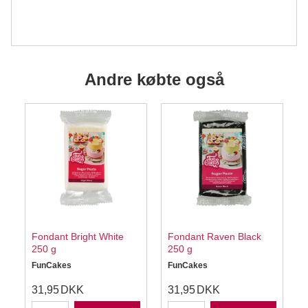
Andre købte også
Fondant Bright White
Fondant Raven Black
250 g
250 g
FunCakes
FunCakes
31,95
DKK
31,95
DKK