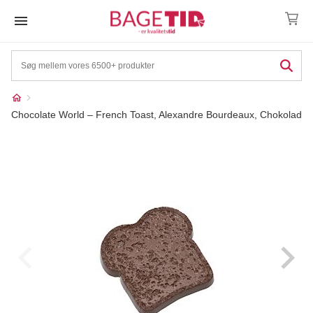
Skip
to
content
Chocolate World – French Toast, Alexandre Bourdeaux, Chokolade
Måske kunne nogle af
☓
disse produkter have din
interesse?