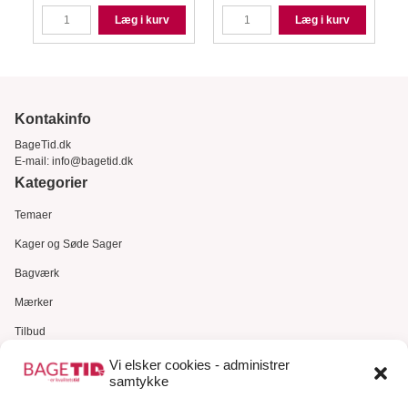
Læg i kurv
Læg i kurv
Kontakinfo
BageTid.dk
E-mail:
info@bagetid.dk
Kategorier
Temaer
Kager og Søde Sager
Bagværk
Mærker
Tilbud
Gavekort
Vi elsker cookies - administrer
samtykke
Kundeservice