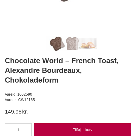
Hvedesur Surdejspulver - 500g
Bagerens
59,95
DKK
Læg i kurv
Chocolate World – French Toast,
Alexandre Bourdeaux,
Chokoladeform
Vareid: 1002590
Varenr.: CW12165
149,95
kr.
Tilføj til kurv
Chocolate