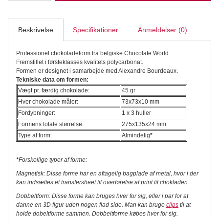
World
-
French
Toast,
Beskrivelse
Specifikationer
Anmeldelser (0)
Alexandre
Bourdeaux,
Professionel chokoladeform fra belgiske Chocolate World.
Chokoladeform
Fremstillet i førsteklasses kvalitets polycarbonat.
antal
Formen er designet i samarbejde med Alexandre Bourdeaux.
Tekniske data om formen:
Vægt pr. færdig chokolade:
45 gr
Hver chokolade måler:
73x73x10 mm
Fordybninger:
1 x 3 huller
Formens totale størrelse:
275x135x24 mm
Type af form:
Almindelig
*
*
Forskellige typer af forme:
Magnetisk: Disse forme har en aftagelig bagplade af metal, hvor i der
kan indsættes et transfersheet til overførelse af print til chokladen
Dobbeltform: Disse forme kan bruges hver for sig, eller i par for at
danne en 3D figur uden nogen flad side. Man kan bruge
clips
til at
holde dobeltforme sammen. Dobbeltforme købes hver for sig.