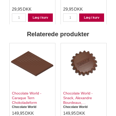
29,95
DKK
29,95
DKK
Læg i kurv
Læg i kurv
Relaterede produkter
Chocolate World -
Chocolate World -
Caraque Tern
Snack, Alexandre
Chokoladeform
Bourdeaux,
Chocolate World
Chokoladeform
Chocolate World
149,95
DKK
149,95
DKK