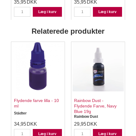
35,95
DKK
35,95
DKK
Læg i kurv
Læg i kurv
Relaterede produkter
å
Flydende farve lilla - 10
Rainbow Dust -
ml
Flydende Farve, Navy
Blue 19g
Städter
S
Rainbow Dust
34,95
DKK
29,95
DKK
Læg i kurv
Læg i kurv