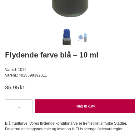
Rainbow Dust - Flydende Farve, Spring Green 19g
Rainbow Dust
29,95
DKK
Læg i kurv
Flydende farve blå – 10 ml
Vareid: 1012
Varenr.: 4018598392311
35,95
kr.
Tilføj til kurv
Flydende
farve
blå
Blå frugtfarve. Vores flydende konditorfarve er fremstillet af tyske Städter.
-
Farverne er smagsneutrale og lever op til EUs strenge fødevareregler.
10
ml