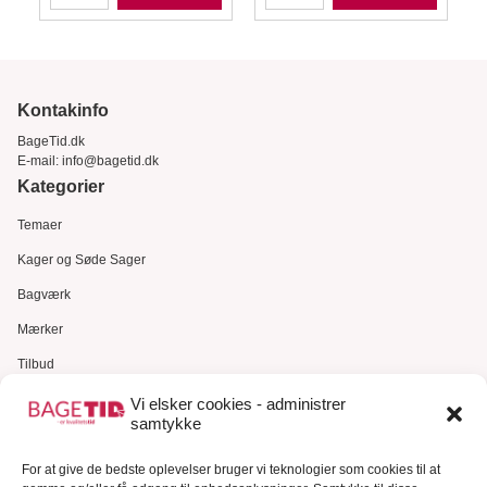
Kontakinfo
BageTid.dk
E-mail:
info@bagetid.dk
Kategorier
Temaer
Kager og Søde Sager
Bagværk
Mærker
Tilbud
Gavekort
Vi elsker cookies - administrer
samtykke
Kundeservice
For at give de bedste oplevelser bruger vi teknologier som cookies til at
Kundeservice