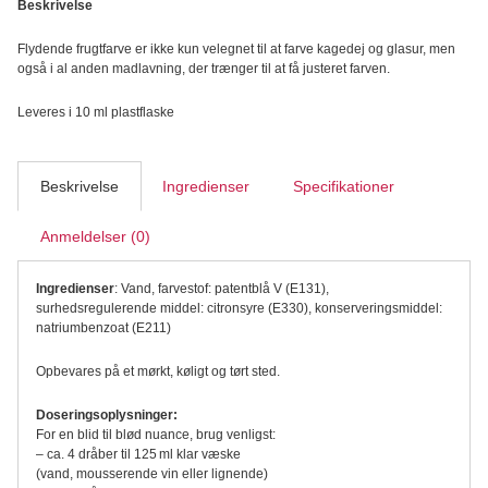
Beskrivelse
antal
Flydende frugtfarve er ikke kun velegnet til at farve kagedej og glasur, men
også i al anden madlavning, der trænger til at få justeret farven.
Leveres i 10 ml plastflaske
Beskrivelse
Ingredienser
Specifikationer
Anmeldelser (0)
Ingredienser
: Vand, farvestof: patentblå V (E131),
surhedsregulerende middel: citronsyre (E330), konserveringsmiddel:
natriumbenzoat (E211)
Opbevares på et mørkt, køligt og tørt sted.
Doseringsoplysninger:
For en blid til blød nuance, brug venligst:
– ca. 4 dråber til 125 ml klar væske
(vand, mousserende vin eller lignende)