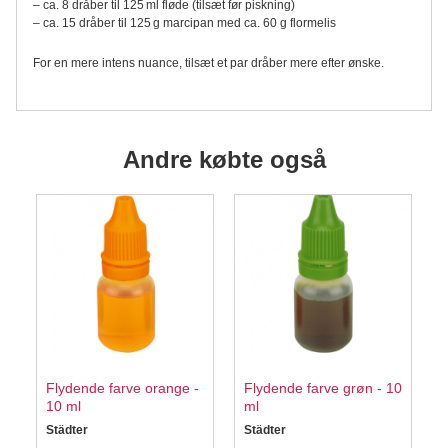
– ca. 8 dråber til 125 ml fløde (tilsæt før piskning)
– ca. 15 dråber til 125 g marcipan med ca. 60 g flormelis
For en mere intens nuance, tilsæt et par dråber mere efter ønske.
Andre købte også
Flydende farve orange -
Flydende farve grøn - 10
10 ml
ml
Städter
Städter
S