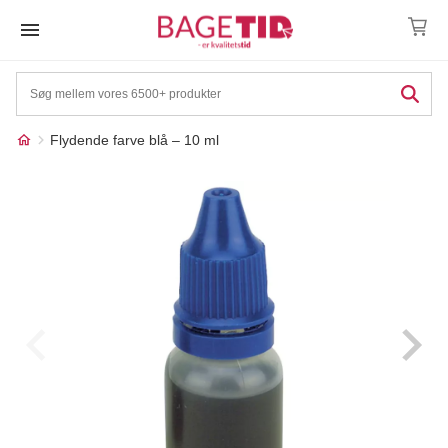
Skip
to
content
Flydende farve blå – 10 ml
Måske kunne nogle af
☓
disse produkter have din
interesse?