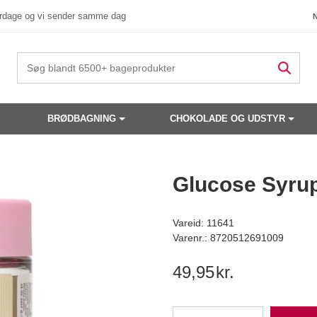
verdage og vi sender samme dag
BRØDBAGNING
CHOKOLADE OG UDSTYR
 produkter have din interesse?
Glucose Syrup
Vareid: 11641
Varenr.: 8720512691009
49,95
kr.