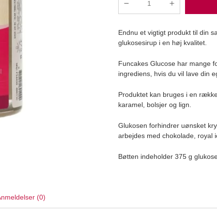
Glucose
Syrup
375
Endnu et vigtigt produkt til din
g
glukosesirup i en høj kvalitet.
antal
Funcakes Glucose har mange fors
ingrediens, hvis du vil lave din 
Produktet kan bruges i en række 
Læg i kurv
karamel, bolsjer og lign.
Glukosen forhindrer uønsket kryst
arbejdes med chokolade, royal i
Bøtten indeholder 375 g glukoses
nmeldelser (0)