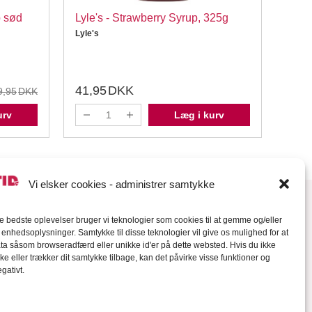
p sød
Lyle's - Strawberry Syrup, 325g
Karo
Lyle's
Ukend
41,95
DKK
89,
9,95
DKK
urv
Læg i kurv
Vi elsker cookies - administrer samtykke
de bedste oplevelser bruger vi teknologier som cookies til at gemme og/eller
l enhedsoplysninger. Samtykke til disse teknologier vil give os mulighed for at
a såsom browseradfærd eller unikke id'er på dette websted. Hvis du ikke
ke eller trækker dit samtykke tilbage, kan det påvirke visse funktioner og
gativt.
orter