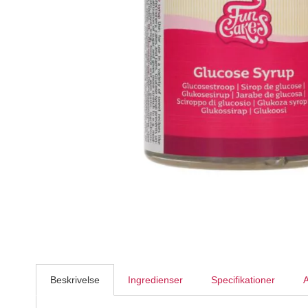
Callebaut ChocoCubes Mælk 250g
Callebaut
79,95
DKK
Beskrivelse
Ingredienser
Specifikationer
A