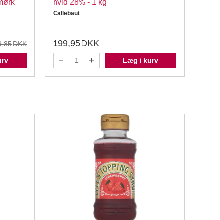
 mørk
hvid 28% - 1 kg
823 
Callebaut
Calle
199,95
DKK
199
9,85
DKK
urv
Læg i kurv