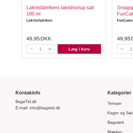
25g
Lakritsfabrikens lakridssirup salt
Smagsp
100 ml
FunCa
Lakritsfabriken
FunCake
49,95
DKK
49,95
Læg i kurv
Kontakinfo
Kategorier
BageTid.dk
Temaer
E-mail:
info@bagetid.dk
Kager og Sø
Bagværk
Mærker