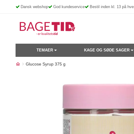
Skip
Dansk webshop
God kundeservice
Bestil inden kl. 13 på h
to
content
TEMAER
KAGE OG SØDE SAGER
Glucose Syrup 375 g
Måske kunne nogle af disse