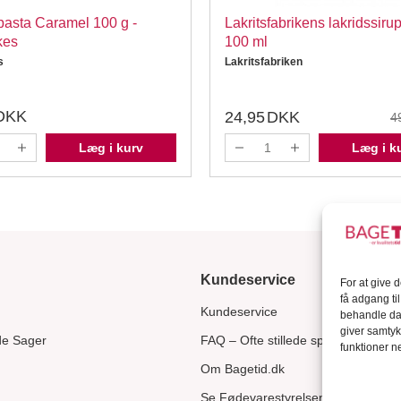
asta Caramel 100 g -
Lakritsfabrikens lakridssiru
kes
100 ml
s
Lakritsfabriken
DKK
24,95
DKK
4
Læg i kurv
Læg i k
Kundeservice
For at give 
få adgang ti
Kundeservice
behandle dat
giver samtyk
de Sager
FAQ – Ofte stillede spørgsmål
funktioner ne
Om Bagetid.dk
Se Fødevarestyrelsens smiley-rapp