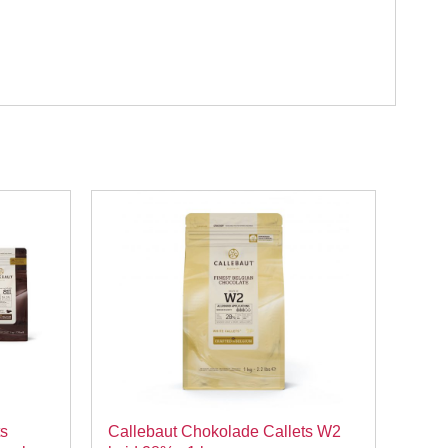
ts
Callebaut Chokolade Callets W2
Call