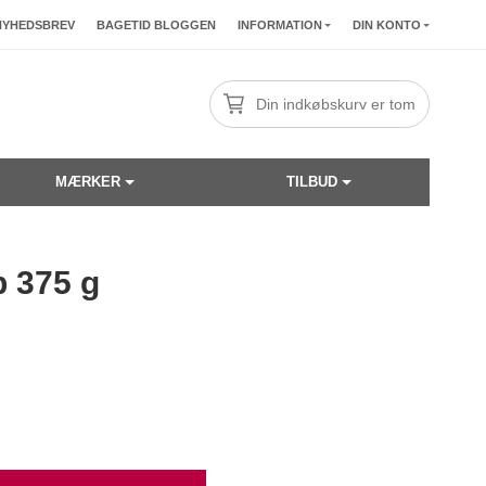
NYHEDSBREV
BAGETID BLOGGEN
INFORMATION
DIN KONTO
Din indkøbskurv er tom
MÆRKER
TILBUD
 375 g
☓