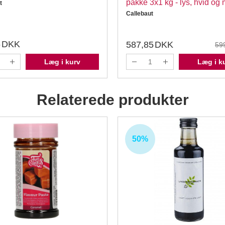
pakke 3x1 kg - lys, hvid og
t
Callebaut
5
DKK
587,85
DKK
59
Læg i kurv
Læg i k
Relaterede produkter
50%