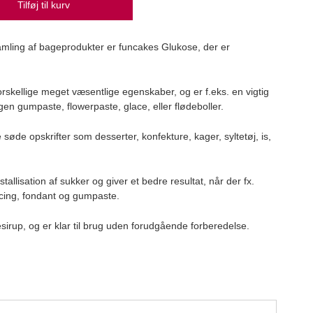
Tilføj til kurv
 samling af bageprodukter er funcakes Glukose, der er
Call
Calle
kellige meget væsentlige egenskaber, og er f.eks. en vigtig
449
egen gumpaste, flowerpaste, glace, eller flødeboller.
søde opskrifter som desserter, konfekture, kager, syltetøj, is,
allisation af sukker og giver et bedre resultat, når der fx.
cing, fondant og gumpaste.
irup, og er klar til brug uden forudgående forberedelse.