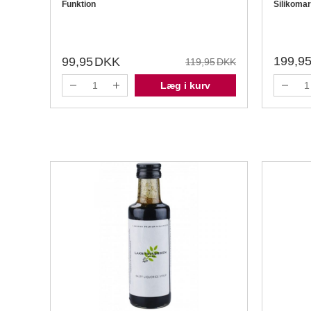
Funktion
Silikomar
199,9
99,95
DKK
119,95
DKK
Læg i kurv