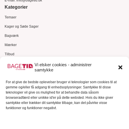
E-mail:
info@bagetid.dk
Kategorier
Temaer
Kager og Søde Sager
Bagværk
Mærker
Tilbud
Gavekort
Vi elsker cookies - administrer
samtykke
Kundeservice
For at give de bedste oplevelser bruger vi teknologier som cookies til at
Kundeservice
gemme og/eller få adgang til enhedsoplysninger. Samtykke til disse
FAQ – Ofte stillede spørgsmål
teknologier vil give os mulighed for at behandle data såsom
browseradfærd eller unikke id'er på dette websted. Hvis du ikke giver
Om Bagetid.dk
samtykke eller trækker dit samtykke tilbage, kan det påvirke visse
funktioner og funktioner negativt.
Se Fødevarestyrelsens smiley-rapporter
Forretningsbetingelser
Cookies