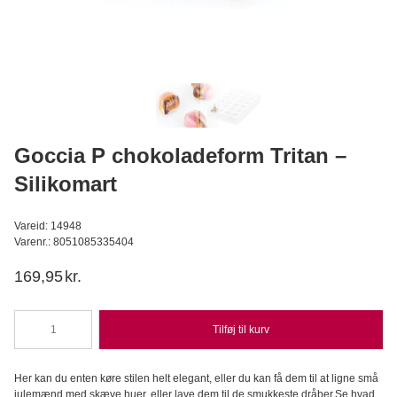
Silikomart - Velvetspray Oil-Based, White 400ml
Silikomart Professional
149,95
DKK
Læg i kurv
Goccia P chokoladeform Tritan –
Silikomart
Vareid: 14948
Varenr.: 8051085335404
169,95
kr.
Tilføj til kurv
Goccia
P
chokoladeform
Her kan du enten køre stilen helt elegant, eller du kan få dem til at ligne små
Tritan
julemænd med skæve huer, eller lave dem til de smukkeste dråber.Se hvad