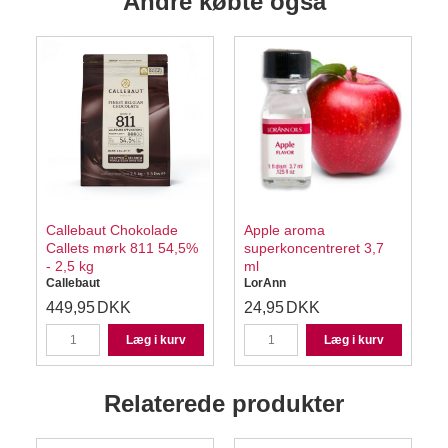
Andre købte også
Callebaut Chokolade
Apple aroma
Callets mørk 811 54,5%
superkoncentreret 3,7
- 2,5 kg
ml
Callebaut
LorAnn
449,95
DKK
24,95
DKK
Læg i kurv
Læg i kurv
Relaterede produkter