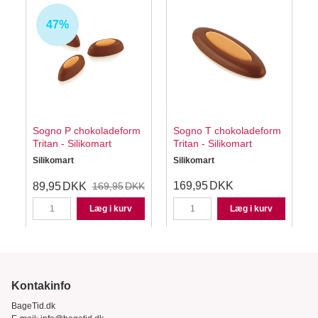
47%
-
Sogno P chokoladeform
Sogno T chokoladeform
Tritan - Silikomart
Tritan - Silikomart
T
Silikomart
Silikomart
S
169,95
DKK
89,95
DKK
169,95
DKK
Læg i kurv
Læg i kurv
Kontakinfo
BageTid.dk