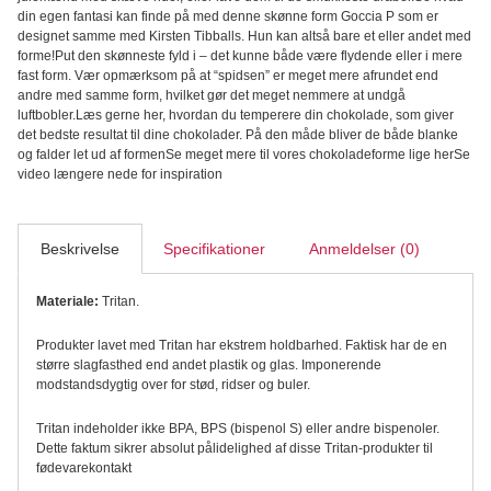
-
din egen fantasi kan finde på med denne skønne form Goccia P som er
Silikomart
designet samme med Kirsten Tibballs. Hun kan altså bare et eller andet med
antal
forme!Put den skønneste fyld i – det kunne både være flydende eller i mere
fast form. Vær opmærksom på at “spidsen” er meget mere afrundet end
andre med samme form, hvilket gør det meget nemmere at undgå
luftbobler.Læs gerne her, hvordan du temperere din chokolade, som giver
det bedste resultat til dine chokolader. På den måde bliver de både blanke
og falder let ud af formenSe meget mere til vores chokoladeforme lige herSe
video længere nede for inspiration
Beskrivelse
Specifikationer
Anmeldelser (0)
Materiale:
Tritan.
Produkter lavet med Tritan har ekstrem holdbarhed. Faktisk har de en
større slagfasthed end andet plastik og glas. Imponerende
modstandsdygtig over for stød, ridser og buler.
Tritan indeholder ikke BPA, BPS (bispenol S) eller andre bispenoler.
Dette faktum sikrer absolut pålidelighed af disse Tritan-produkter til
fødevarekontakt