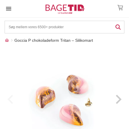
Skip
to
content
Goccia P chokoladeform Tritan – Silikomart
Måske kunne nogle af
☓
disse produkter have din
interesse?