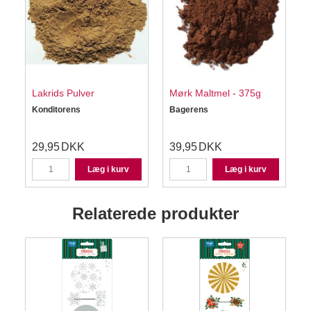
Lakrids Pulver
Mørk Maltmel - 375g
Konditorens
Bagerens
S
29,95
DKK
39,95
DKK
Læg i kurv
Læg i kurv
Relaterede produkter