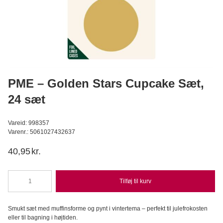
Wilfa - Glacier, Isterningmaskine
Wilfa
1.199,95
DKK
999,95
DKK
Læg i kurv
PME – Golden Stars Cupcake Sæt,
24 sæt
Vareid: 998357
Varenr.: 5061027432637
40,95
kr.
Tilføj til kurv
PME
-
Golden
Smukt sæt med muffinsforme og pynt i vintertema – perfekt til julefrokosten
Stars
eller til bagning i højtiden.
Cupcake