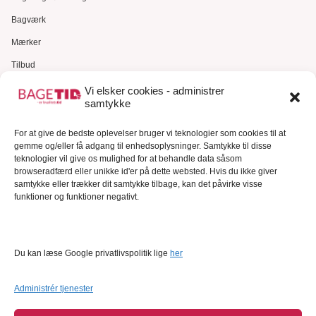
Bagværk
Mærker
Tilbud
Gavekort
Vi elsker cookies - administrer
samtykke
Kundeservice
For at give de bedste oplevelser bruger vi teknologier som cookies til at
Kundeservice
gemme og/eller få adgang til enhedsoplysninger. Samtykke til disse
FAQ – Ofte stillede spørgsmål
teknologier vil give os mulighed for at behandle data såsom
browseradfærd eller unikke id'er på dette websted. Hvis du ikke giver
Om Bagetid.dk
samtykke eller trækker dit samtykke tilbage, kan det påvirke visse
funktioner og funktioner negativt.
Se Fødevarestyrelsens smiley-rapporter
Forretningsbetingelser
Cookies
Du kan læse Google privatlivspolitik lige
her
Persondatapolitik
Administrér tjenester