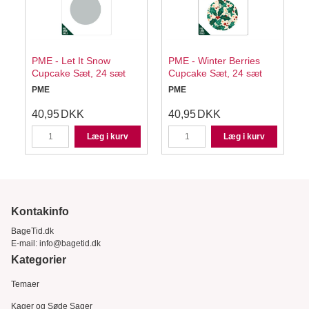
PME - Let It Snow
PME - Winter Berries
,
Cupcake Sæt, 24 sæt
Cupcake Sæt, 24 sæt
PME
PME
40,95
DKK
40,95
DKK
K
Læg i kurv
Læg i kurv
Kontakinfo
BageTid.dk
E-mail:
info@bagetid.dk
Kategorier
Temaer
Kager og Søde Sager