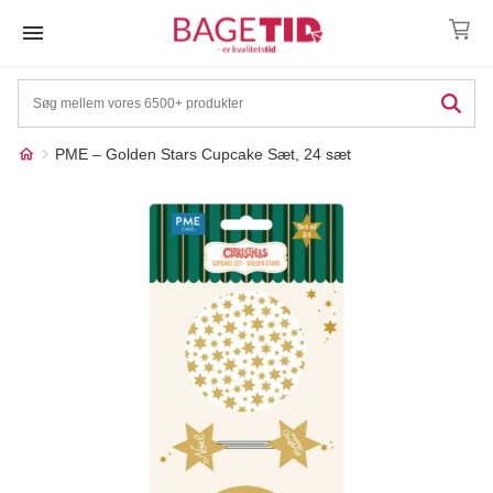
Skip
to
content
PME – Golden Stars Cupcake Sæt, 24 sæt
Måske kunne nogle af
☓
disse produkter have din
interesse?
17%