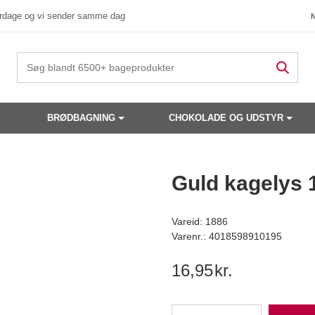
verdage og vi sender samme dag
BRØDBAGNING
CHOKOLADE OG UDSTYR
 produkter have din interesse?
Guld kagelys 
Vareid: 1886
Varenr.: 4018598910195
16,95
kr.