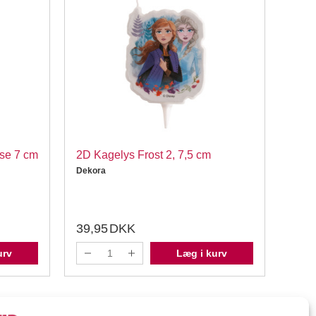
se 7 cm
2D Kagelys Frost 2, 7,5 cm
2D k
Dekora
Dekor
39,95
DKK
29,
urv
Læg i kurv