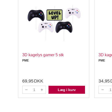
3D kagelys gamer 5 stk
3D kage
PME
PME
69,95
DKK
34,95
Læg i kurv