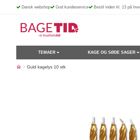
Skip
Dansk webshop
God kundeservice
Bestil inden kl. 13 på h
to
content
TEMAER
KAGE OG SØDE SAGER
Guld kagelys 10 stk
Måske kunne nogle af disse