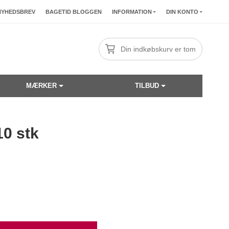
NYHEDSBREV
BAGETID BLOGGEN
INFORMATION
DIN KONTO
Din indkøbskurv er tom
MÆRKER
TILBUD
10 stk
☓