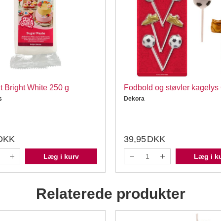
 Bright White 250 g
Fodbold og støvler kagelys 
s
Dekora
DKK
39,95
DKK
Læg i kurv
Læg i k
Relaterede produkter