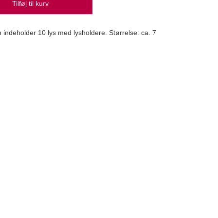
Tilføj til kurv
 indeholder 10 lys med lysholdere. Størrelse: ca. 7
Lyse
Städt
14,