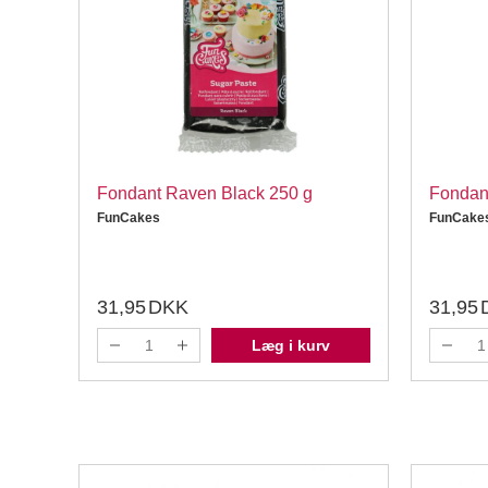
ra
Fondant Raven Black 250 g
Fondant
FunCakes
FunCake
31,95
DKK
31,95
Læg i kurv