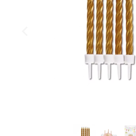
Sugar Pearls Medium Metallic Gold 80 g
FunCakes
44,95
DKK