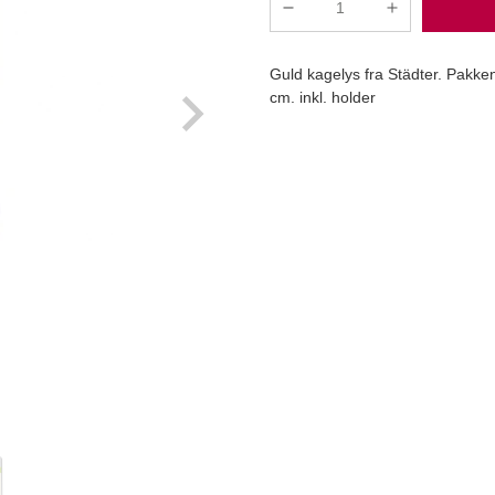
Guld
kagelys
10
Guld kagelys fra Städter. Pakken
stk
cm. inkl. holder
antal
Læg i kurv