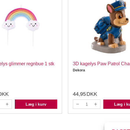
lys glimmer regnbue 1 stk
3D kagelys Paw Patrol Cha
Dekora
DKK
44,95
DKK
Læg i kurv
Læg i k