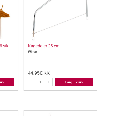
6 stk
Kagedeler 25 cm
Krym
Wilton
FunC
44,95
DKK
29,
urv
Læg i kurv