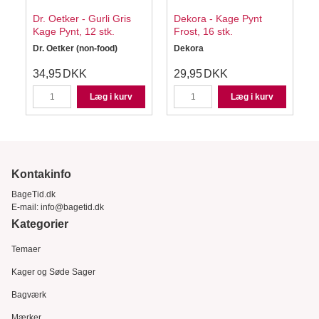
y
Dr. Oetker - Gurli Gris
Dekora - Kage Pynt
Kage Pynt, 12 stk.
Frost, 16 stk.
Dr. Oetker (non-food)
Dekora
34,95
DKK
29,95
DKK
Læg i kurv
Læg i kurv
Kontakinfo
BageTid.dk
E-mail:
info@bagetid.dk
Kategorier
Temaer
Kager og Søde Sager
Bagværk
Mærker