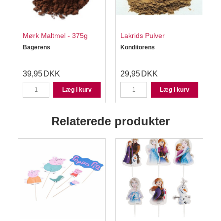
Mørk Maltmel - 375g
Lakrids Pulver
Bagerens
Konditorens
S
39,95
DKK
29,95
DKK
Læg i kurv
Læg i kurv
Relaterede produkter