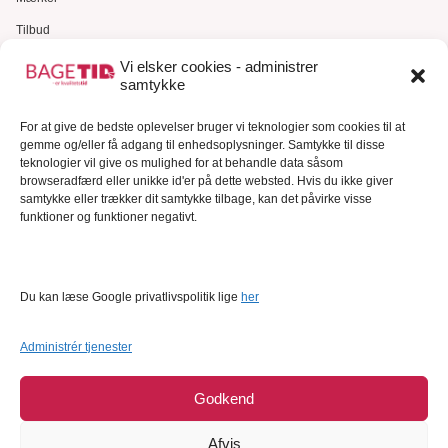
Tilbud
Gavekort
Vi elsker cookies - administrer
samtykke
Kundeservice
For at give de bedste oplevelser bruger vi teknologier som cookies til at
Kundeservice
gemme og/eller få adgang til enhedsoplysninger. Samtykke til disse
FAQ – Ofte stillede spørgsmål
teknologier vil give os mulighed for at behandle data såsom
browseradfærd eller unikke id'er på dette websted. Hvis du ikke giver
Om Bagetid.dk
samtykke eller trækker dit samtykke tilbage, kan det påvirke visse
funktioner og funktioner negativt.
Se Fødevarestyrelsens smiley-rapporter
Forretningsbetingelser
Cookies
Du kan læse Google privatlivspolitik lige
her
Persondatapolitik
Administrér tjenester
Godkend
Afvis