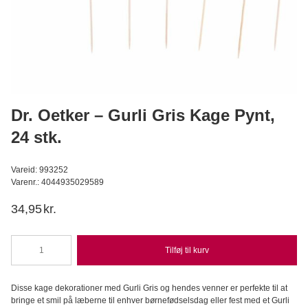
BrandNewCake - Osteklæde, 50 x 50 cm
BrandNewCake
29,95
DKK
Læg i kurv
Dr. Oetker – Gurli Gris Kage Pynt,
24 stk.
Vareid: 993252
Varenr.: 4044935029589
34,95
kr.
Tilføj til kurv
Dr.
Oetker
-
Disse kage dekorationer med Gurli Gris og hendes venner er perfekte til at
Gurli
bringe et smil på læberne til enhver børnefødselsdag eller fest med et Gurli
Gris