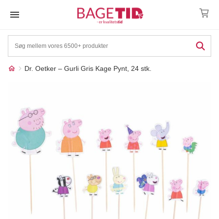
Skip
to
content
Dr. Oetker – Gurli Gris Kage Pynt, 24 stk.
Måske kunne nogle af
☓
disse produkter have din
interesse?