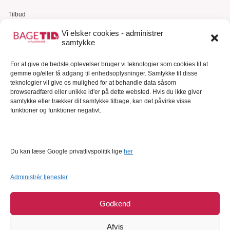
Tilbud
Gavekort
Vi elsker cookies - administrer
samtykke
Kundeservice
For at give de bedste oplevelser bruger vi teknologier som cookies til at
Kundeservice
gemme og/eller få adgang til enhedsoplysninger. Samtykke til disse
FAQ – Ofte stillede spørgsmål
teknologier vil give os mulighed for at behandle data såsom
browseradfærd eller unikke id'er på dette websted. Hvis du ikke giver
Om Bagetid.dk
samtykke eller trækker dit samtykke tilbage, kan det påvirke visse
funktioner og funktioner negativt.
Se Fødevarestyrelsens smiley-rapporter
Forretningsbetingelser
Cookies
Du kan læse Google privatlivspolitik lige
her
Persondatapolitik
Administrér tjenester
Godkend
Afvis