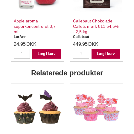
Apple aroma
Callebaut Chokolade
superkoncentreret 3,7
Callets mørk 811 54,5%
ml
- 2,5 kg
LorAnn
Callebaut
24,95
DKK
449,95
DKK
K
Læg i kurv
Læg i kurv
Relaterede produkter