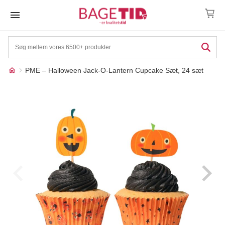
Skip
to
content
PME – Halloween Jack-O-Lantern Cupcake Sæt, 24 sæt
Måske kunne nogle af
☓
disse produkter have din
interesse?