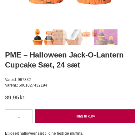
Hvedesur Surdejspulver - 500g
Bagerens
59,95
DKK
Læg i kurv
PME – Halloween Jack-O-Lantern
Cupcake Sæt, 24 sæt
Vareid: 997332
Varenr.: 5061027432194
39,95
kr.
Tilføj til kurv
PME
-
Halloween
Et ideelt halloweensæt til dine festlige muffins.
Jack-