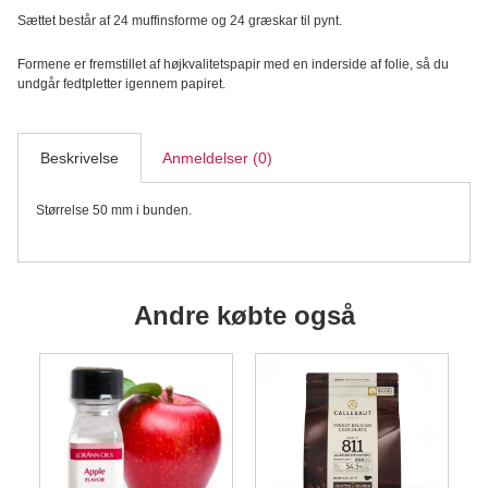
O-
Sættet består af 24 muffinsforme og 24 græskar til pynt.
Lantern
Cupcake
Sæt,
Formene er fremstillet af højkvalitetspapir med en inderside af folie, så du
24
undgår fedtpletter igennem papiret.
sæt
antal
Beskrivelse
Anmeldelser (0)
Størrelse 50 mm i bunden.
Andre købte også