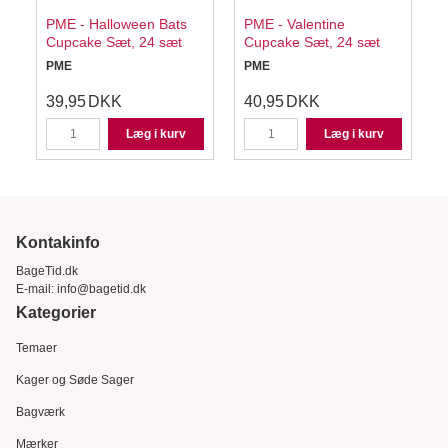
PME - Halloween Bats
PME - Valentine
Cupcake Sæt, 24 sæt
Cupcake Sæt, 24 sæt
PME
PME
39,95
DKK
40,95
DKK
Læg i kurv
Læg i kurv
Kontakinfo
BageTid.dk
E-mail:
info@bagetid.dk
Kategorier
Temaer
Kager og Søde Sager
Bagværk
Mærker