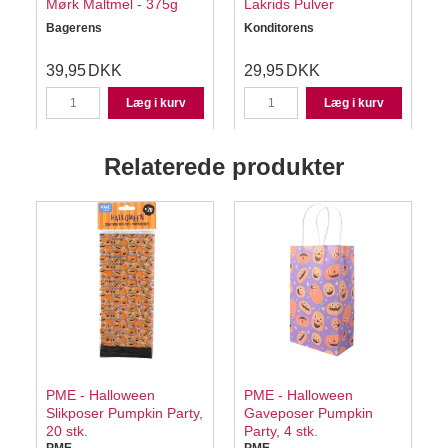
Mørk Maltmel - 375g
Lakrids Pulver
Bagerens
Konditorens
S
39,95
DKK
29,95
DKK
Læg i kurv
Læg i kurv
Relaterede produkter
PME - Halloween
PME - Halloween
Slikposer Pumpkin Party,
Gaveposer Pumpkin
20 stk.
Party, 4 stk.
s