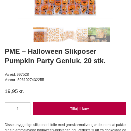
BrandNewCake - Osteklæde, 50 x 50 cm
BrandNewCake
29,95
DKK
Læg i kurv
PME – Halloween Slikposer
Pumpkin Party Genluk, 20 stk.
Vareid: 997528
Varenr.: 5061027432255
19,95
kr.
Tilføj til kurv
PME
-
Halloween
Disse uhyggelige slikposer i folie med græskarmotiver gør det nemt at pakke
Slikposer
dine hjemmelavede halloween-lækkerier ind. Perfekte til alt fra chokolade og