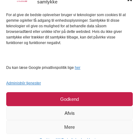
samtykke
Kundeservice
For at give de bedste oplevelser bruger vi teknologier som cookies til at
Kundeservice
gemme og/eller få adgang til enhedsoplysninger. Samtykke til disse
FAQ – Ofte stillede spørgsmål
teknologier vil give os mulighed for at behandle data såsom
browseradfærd eller unikke id'er på dette websted. Hvis du ikke giver
Om Bagetid.dk
samtykke eller trækker dit samtykke tilbage, kan det påvirke visse
funktioner og funktioner negativt.
Se Fødevarestyrelsens smiley-rapporter
Forretningsbetingelser
Cookies
Du kan læse Google privatlivspolitik lige
her
Persondatapolitik
Administrér tjenester
Godkend
Afvis
Mere
COPYRIGHT © 2026
BAGETID.DK
SUPPORT BY
1902 SOFTWARE