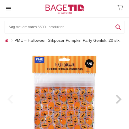
Skip
to
content
PME – Halloween Slikposer Pumpkin Party Genluk, 20 stk.
Måske kunne nogle af
☓
disse produkter have din
interesse?