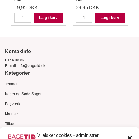
PME
PME
19,95
DKK
39,95
DKK
Læg i kurv
Læg i kurv
Kontakinfo
BageTid.dk
E-mail:
info@bagetid.dk
Kategorier
Temaer
Kager og Søde Sager
Bagværk
Mærker
Tilbud
Gavekort
Vi elsker cookies - administrer