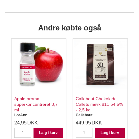
Andre købte også
Apple aroma
Callebaut Chokolade
superkoncentreret 3,7
Callets mørk 811 54,5%
ml
- 2,5 kg
LorAnn
Callebaut
24,95
DKK
449,95
DKK
Læg i kurv
Læg i kurv