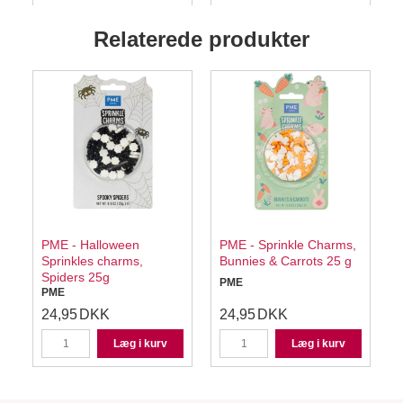
Relaterede produkter
PME - Halloween
PME - Sprinkle Charms,
Sprinkles charms,
Bunnies & Carrots 25 g
Spiders 25g
PME
PME
24,95
DKK
24,95
DKK
Læg i kurv
Læg i kurv