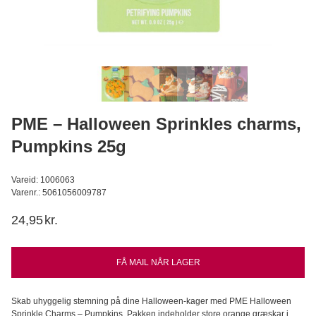
Hvedesur Surdejspulver - 500g
Bagerens
59,95
DKK
Læg i kurv
PME – Halloween Sprinkles charms,
Pumpkins 25g
Vareid: 1006063
Varenr.: 5061056009787
24,95
kr.
FÅ MAIL NÅR LAGER
Skab uhyggelig stemning på dine Halloween-kager med PME Halloween
Sprinkle Charms – Pumpkins. Pakken indeholder store orange græskar i