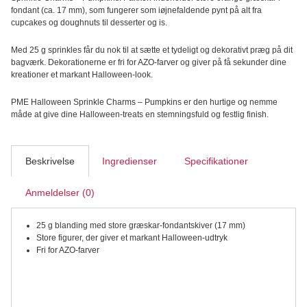
fondant (ca. 17 mm), som fungerer som iøjnefaldende pynt på alt fra
cupcakes og doughnuts til desserter og is.
Med 25 g sprinkles får du nok til at sætte et tydeligt og dekorativt præg på dit
bagværk. Dekorationerne er fri for AZO-farver og giver på få sekunder dine
kreationer et markant Halloween-look.
PME Halloween Sprinkle Charms – Pumpkins er den hurtige og nemme
måde at give dine Halloween-treats en stemningsfuld og festlig finish.
Beskrivelse
Ingredienser
Specifikationer
Anmeldelser (0)
25 g blanding med store græskar-fondantskiver (17 mm)
Store figurer, der giver et markant Halloween-udtryk
Fri for AZO-farver