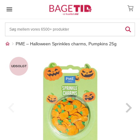
Skip
to
content
PME – Halloween Sprinkles charms, Pumpkins 25g
Måske kunne nogle af
☓
disse produkter have din
UDSOLGT
interesse?