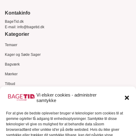
Kontakinfo
BageTid.dk
E-mail:
info@bagetid.dk
Kategorier
Temaer
Kager og Søde Sager
Bagværk
Mærker
Tilbud
Gavekort
Vi elsker cookies - administrer
samtykke
Kundeservice
For at give de bedste oplevelser bruger vi teknologier som cookies til at
Kundeservice
gemme og/eller få adgang til enhedsoplysninger. Samtykke til disse
FAQ – Ofte stillede spørgsmål
teknologier vil give os mulighed for at behandle data såsom
browseradfærd eller unikke id'er på dette websted. Hvis du ikke giver
Om Bagetid.dk
samtykke eller trækker dit samtykke tilbage, kan det påvirke visse