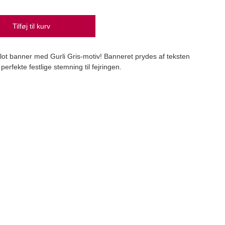
Tilføj til kurv
Appl
ot banner med Gurli Gris-motiv! Banneret prydes af teksten
LorAn
erfekte festlige stemning til fejringen.
24,