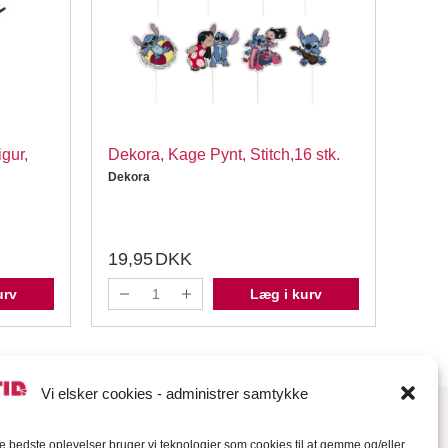
igur,
Dekora, Kage Pynt, Stitch,16 stk.
Deko
cm
Dekora
Dekor
19,95
DKK
29,
urv
Læg i kurv
Vi elsker cookies - administrer samtykke
de bedste oplevelser bruger vi teknologier som cookies til at gemme og/eller