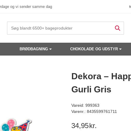
verdage og vi sender samme dag
BRØDBAGNING
CHOKOLADE OG UDSTYR
 produkter have din interesse?
Dekora – Happ
Gurli Gris
Vareid: 999363
Varenr.: 8435599761711
34,95
kr.