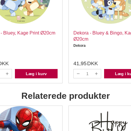
- Bluey, Kage Print Ø20cm
Dekora - Bluey & Bingo, Ka
Ø20cm
Dekora
DKK
41,95
DKK
Læg i kurv
Læg i k
Relaterede produkter