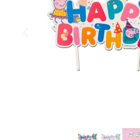
Callebaut Chokolade Callets mørk 811 54,5% - 2,5 k
Callebaut
449,95
DKK