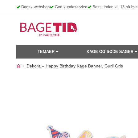
Skip
Dansk webshop
God kundeservice
Bestil inden kl. 13 på h
to
content
TEMAER
KAGE OG SØDE SAGER
Dekora – Happy Birthday Kage Banner, Gurli Gris
Måske kunne nogle af disse