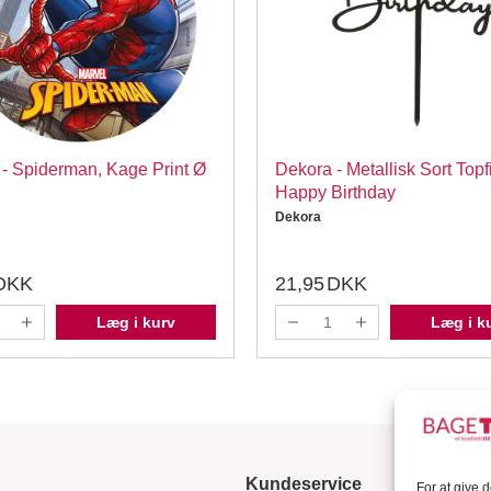
- Spiderman, Kage Print Ø
Dekora - Metallisk Sort Topf
Happy Birthday
Dekora
DKK
21,95
DKK
Læg i kurv
Læg i k
Kundeservice
For at give 