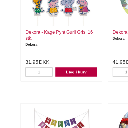
, 16
Dekora - Kage Pynt Gurli Gris, 16
Dekora 
stk.
Dekora
Dekora
31,95
DKK
41,95
Læg i kurv