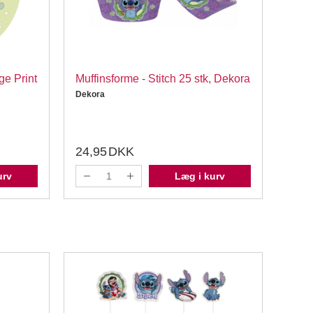
ge Print
Muffinsforme - Stitch 25 stk, Dekora
Deko
Dekora
Dekor
24,95
DKK
29,
urv
Læg i kurv