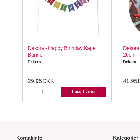
e
Dekora - Happy Birthday Kage
Dekora 
Banner
20cm
Dekora
Dekora
29,95
DKK
41,95
Læg i kurv
Kontakinfo
Kategorier