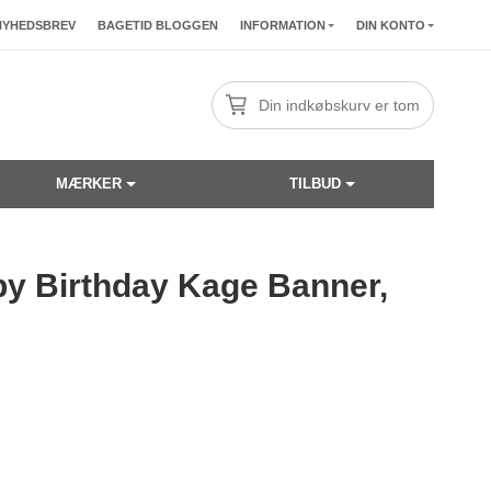
NYHEDSBREV
BAGETID BLOGGEN
INFORMATION
DIN KONTO
Din indkøbskurv er tom
MÆRKER
TILBUD
y Birthday Kage Banner,
☓