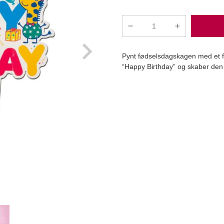
Dekora
-
g
Happy
Pynt fødselsdagskagen med et fl
Birthday
“Happy Birthday” og skaber den p
Kage
Banner,
Gurli
Læg i kurv
Gris
antal