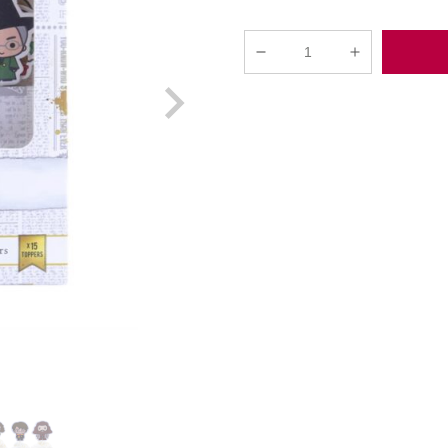
Harry
Potter
"De
Gode"
Toppers
-
15
Læg i kurv
stk,
PME
antal