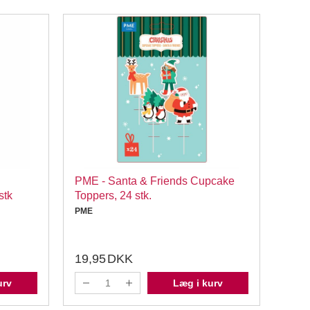
PME - Santa & Friends Cupcake
PME 
stk
Toppers, 24 stk.
stk.
PME
PME
19,95
DKK
19,
urv
Læg i kurv