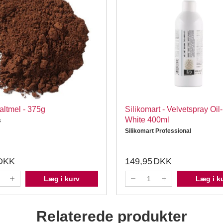
ltmel - 375g
Silikomart - Velvetspray Oil
White 400ml
s
Silikomart Professional
DKK
149,95
DKK
Læg i kurv
Læg i k
Relaterede produkter