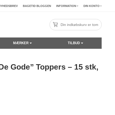
NYHEDSBREV
BAGETID BLOGGEN
INFORMATION
DIN KONTO
Din indkøbskurv er tom
MÆRKER
TILBUD
“De Gode” Toppers – 15 stk,
☓
40