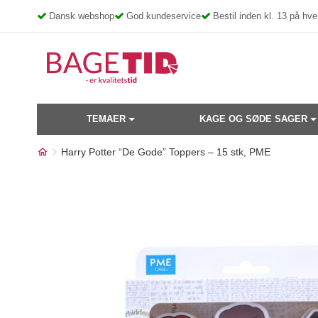
Skip
Dansk webshop
God kundeservice
Bestil inden kl. 13 på h
to
content
TEMAER
KAGE OG SØDE SAGER
Harry Potter “De Gode” Toppers – 15 stk, PME
Måske kunne nogle af disse