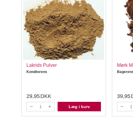
so,
Lakrids Pulver
Mørk Ma
Konditorens
Bageren
29,95
DKK
39,95
Læg i kurv