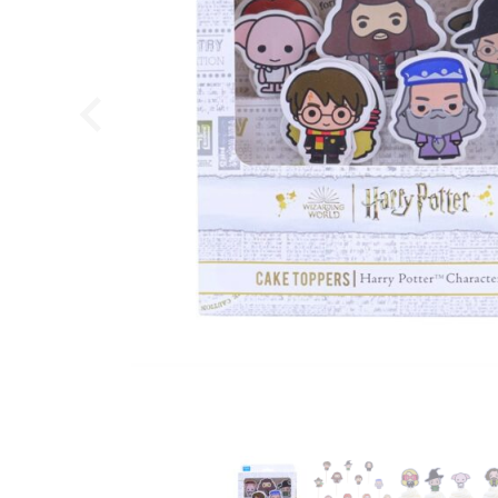
Hvedesur Surdejspulver - 500g
Bagerens
59,95
DKK