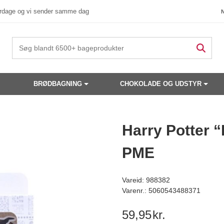
verdage og vi sender samme dag
BRØDBAGNING
CHOKOLADE OG UDSTYR
 produkter have din interesse?
Harry Potter 
PME
Vareid: 988382
Varenr.: 5060543488371
59,95
kr.