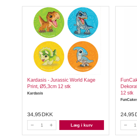
ige
Kardasis - Jurassic World Kage
FunCak
Print, Ø5,3cm 12 stk
Dekorat
12 stk
Kardasis
FunCake
34,95
DKK
24,95
Læg i kurv