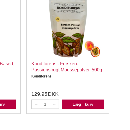
-Based,
Konditorens - Fersken-
PME 
Passionsfrugt Moussepulver, 500g
stk 
Konditorens
PME
129,95
DKK
59,
urv
Læg i kurv