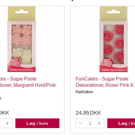
es - Sugar Paste
FunCakes - Sugar Paste
ioner, Marguerit Hvid/Pink
Dekorationer, Roser Pink 6 
FunCakes
s
DKK
24,95
DKK
Læg i kurv
Læg i k