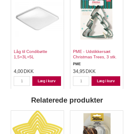
Låg til Condibøtte
PME - Udstikkersæt
1,5+3L+5L
Christmas Trees, 3 stk.
PME
4,00
DKK
34,95
DKK
Læg i kurv
Læg i kurv
Relaterede produkter