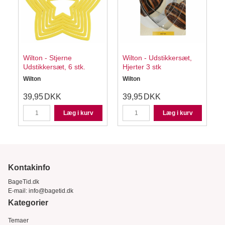
Wilton - Stjerne
Wilton - Udstikkersæt,
Udstikkersæt, 6 stk.
Hjerter 3 stk
Wilton
Wilton
W
39,95
DKK
39,95
DKK
Læg i kurv
Læg i kurv
Kontakinfo
BageTid.dk
E-mail:
info@bagetid.dk
Kategorier
Temaer