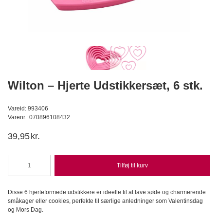
Konditorens - Fersken-Passionsfrugt Moussepulver, 500g
Konditorens
129,95
DKK
Læg i kurv
Wilton – Hjerte Udstikkersæt, 6 stk.
Vareid: 993406
Varenr.: 070896108432
39,95
kr.
Tilføj til kurv
Wilton
-
Hjerte
Disse 6 hjerteformede udstikkere er ideelle til at lave søde og charmerende
Udstikkersæt,
småkager eller cookies, perfekte til særlige anledninger som Valentinsdag
6
og Mors Dag.
stk.