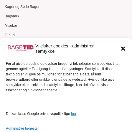
Kager og Søde Sager
Bagværk
Mærker
Tilbud
Gavekort
Vi elsker cookies - administrer
samtykke
Kundeservice
For at give de bedste oplevelser bruger vi teknologier som cookies til at
Kundeservice
gemme og/eller få adgang til enhedsoplysninger. Samtykke til disse
FAQ – Ofte stillede spørgsmål
teknologier vil give os mulighed for at behandle data såsom
browseradfærd eller unikke id'er på dette websted. Hvis du ikke giver
Om Bagetid.dk
samtykke eller trækker dit samtykke tilbage, kan det påvirke visse
funktioner og funktioner negativt.
Se Fødevarestyrelsens smiley-rapporter
Forretningsbetingelser
Cookies
Du kan læse Google privatlivspolitik lige
her
Persondatapolitik
Administrér tjenester