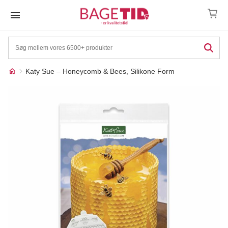
Skip
to
content
Katy Sue – Honeycomb & Bees, Silikone Form
Måske kunne nogle af
☓
disse produkter have din
interesse?