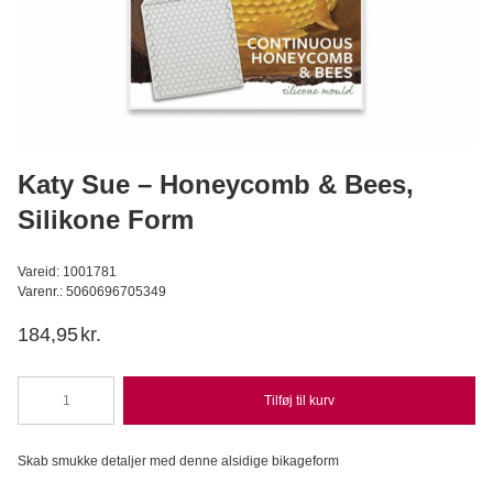
3D kagelys Paw Patrol Chase 7 cm
Dekora
C
44,95
DKK
Læg i kurv
Katy Sue – Honeycomb & Bees,
Silikone Form
Vareid: 1001781
Varenr.: 5060696705349
184,95
kr.
Tilføj til kurv
Katy
Sue
-
Skab smukke detaljer med denne alsidige bikageform
Honeycomb
&