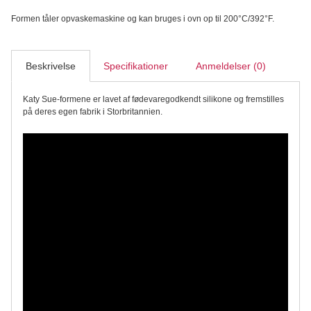
Formen tåler opvaskemaskine og kan bruges i ovn op til 200°C/392°F.
Beskrivelse
Specifikationer
Anmeldelser (0)
Katy Sue-formene er lavet af fødevaregodkendt silikone og fremstilles
på deres egen fabrik i Storbritannien.