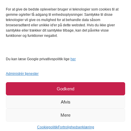
For at give de bedste oplevelser bruger vi teknologier som cookies til at
Kundeservice
gemme og/eller få adgang til enhedsoplysninger. Samtykke til disse
FAQ – Ofte stillede spørgsmål
teknologier vil give os mulighed for at behandle data såsom
browseradfærd eller unikke id'er på dette websted. Hvis du ikke giver
Om Bagetid.dk
samtykke eller trækker dit samtykke tilbage, kan det påvirke visse
funktioner og funktioner negativt.
Se Fødevarestyrelsens smiley-rapporter
Forretningsbetingelser
Cookies
Du kan læse Google privatlivspolitik lige
her
Persondatapolitik
Administrér tjenester
Godkend
Afvis
Mere
COPYRIGHT © 2026
BAGETID.DK
SUPPORT BY
1902 SOFTWARE
Cookiepolitik
Fortrolighedserklæring