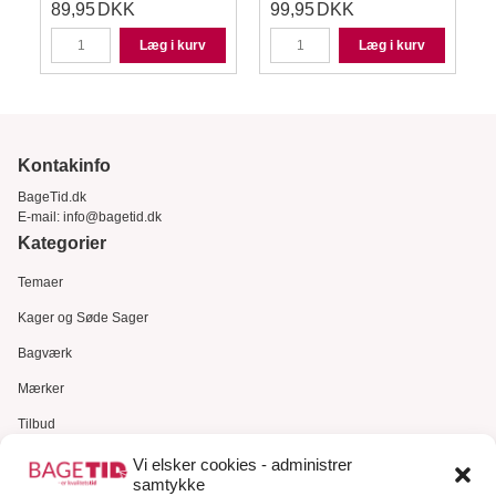
89,95
DKK
99,95
DKK
Læg i kurv
Læg i kurv
Kontakinfo
BageTid.dk
E-mail:
info@bagetid.dk
Kategorier
Temaer
Kager og Søde Sager
Bagværk
Mærker
Tilbud
Gavekort
Vi elsker cookies - administrer
samtykke
Kundeservice