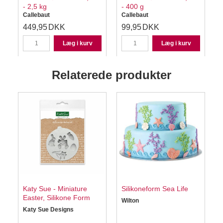
- 2,5 kg
- 400 g
Callebaut
Callebaut
C
449,95
DKK
99,95
DKK
Læg i kurv
Læg i kurv
Relaterede produkter
Katy Sue - Miniature
Silikoneform Sea Life
K
Easter, Silikone Form
Wilton
Katy Sue Designs