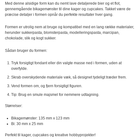
Med denne alsidige form kan du nemt lave detaljerede bier og et flot,
Bees,
gennemgående bikagemønster til dine kager og cupcakes. Takket være de
Silikone
præcise detaljer i formen opnår du perfekte resultater hver gang.
Form
antal
Formen er utrolig nem at bruge og kompatibel med en lang række materialer,
herunder sukkerpasta, blomsterpasta, modelleringspasta, marcipan,
chokolade, slik og kogt sukker.
Sådan bruger du formen:
Tryk forsigtigt fondant eller din valgte masse ned i formen, uden at
overfylde.
Skrab overskydende materiale væk, så designet tydeligt træder frem.
Vend formen om, og fjern forsigtigt figuren.
Tip: Brug en smule majsmel for nemmere udtagning.
Størrelser:
Bikagemønster: 135 mm x 123 mm
Bi: 30 mm x 25 mm
Perfekt til kager, cupcakes og kreative hobbyprojekter!