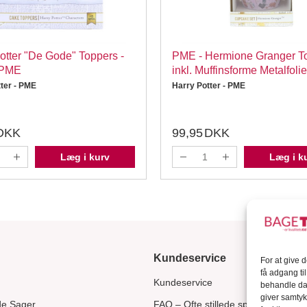
otter "De Gode" Toppers -
PME - Hermione Granger T
, PME
inkl. Muffinsforme Metalfolie
ter - PME
Harry Potter - PME
DKK
99,95
DKK
Læg i kurv
Læg i k
Kundeservice
For at give 
få adgang ti
Kundeservice
behandle dat
giver samtyk
de Sager
FAQ – Ofte stillede spørgsmål