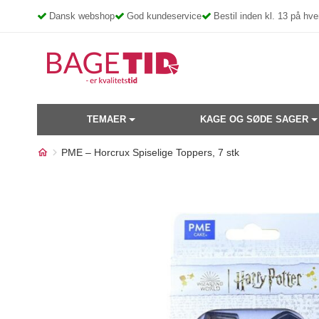
Skip
Dansk webshop
God kundeservice
Bestil inden kl. 13 på h
to
content
TEMAER
KAGE OG SØDE SAGER
PME – Horcrux Spiselige Toppers, 7 stk
Måske kunne nogle af disse