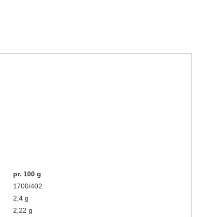
pr. 100 g
1700/402
2,4 g
2,22 g