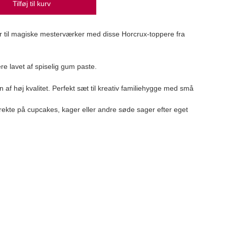
Tilføj til kurv
r til magiske mesterværker med disse Horcrux-toppere fra
Call
Calle
e lavet af spiselig gum paste.
449
 af høj kvalitet. Perfekt sæt til kreativ familiehygge med små
ekte på cupcakes, kager eller andre søde sager efter eget