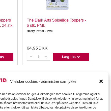
oppers
The Dark Arts Spiselige Toppers -
PME 
, 24 stk
6 stk, PME
Toppe
Metal
Harry Potter - PME
Harry
64,95
DKK
109
urv
Læg i kurv
Vi elsker cookies - administrer samtykke
de bedste oplevelser bruger vi teknologier som cookies til at gemme og/eller
l enhedsoplysninger. Samtykke til disse teknologier vil give os mulighed for at
a såsom browseradfærd eller unikke id'er på dette websted. Hvis du ikke
ke eller trækker dit samtykke tilbage, kan det påvirke visse funktioner og