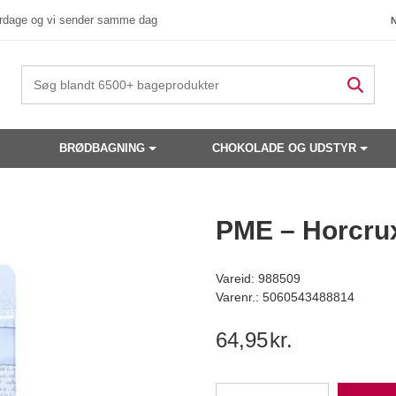
verdage og vi sender samme dag
BRØDBAGNING
CHOKOLADE OG UDSTYR
 produkter have din interesse?
PME – Horcrux
Vareid: 988509
Varenr.: 5060543488814
64,95
kr.