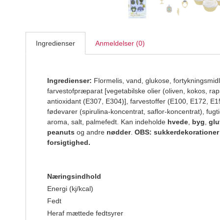
Ingredienser
Anmeldelser (0)
Ingredienser:
Flormelis, vand, glukose, fortykningsmid
farvestofpræparat [vegetabilske olier (oliven, kokos, ra
antioxidant (E307, E304)], farvestoffer (E100, E172, E
fødevarer (spirulina-koncentrat, saflor-koncentrat), fu
aroma, salt, palmefedt. Kan indeholde
hvede
,
byg
,
glu
peanuts
og andre
nødder
.
OBS: sukkerdekorationer
forsigtighed.
Næringsindhold
Energi (kj/kcal)
Fedt
Heraf mættede fedtsyrer