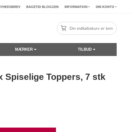
NYHEDSBREV
BAGETID BLOGGEN
INFORMATION
DIN KONTO
Din indkøbskurv er tom
MÆRKER
TILBUD
 Spiselige Toppers, 7 stk
☓