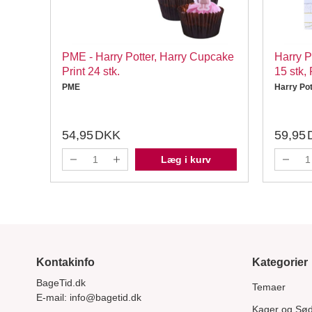
pers,
PME - Harry Potter, Harry Cupcake
Harry P
Print 24 stk.
15 stk
PME
Harry Pot
54,95
DKK
59,95
Læg i kurv
Kontakinfo
Kategorier
BageTid.dk
Temaer
E-mail:
info@bagetid.dk
Kager og Sø