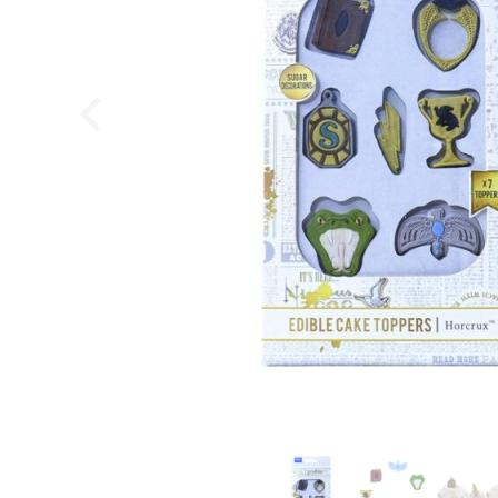
Apple aroma superkoncentreret 3,7 ml
LorAnn
24,95
DKK