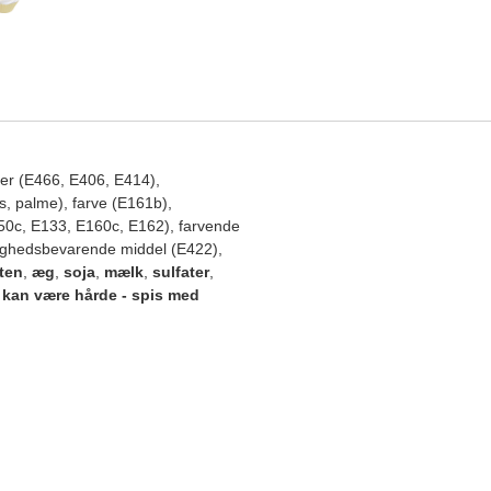
ler (E466, E406, E414),
ps, palme), farve (E161b),
150c, E133, E160c, E162), farvende
gtighedsbevarende middel (E422),
ten
,
æg
,
soja
,
mælk
,
sulfater
,
 kan være hårde - spis med