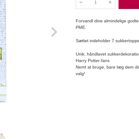
PME
-
Horcrux
Forvandl dine almindelige godte
Spiselige
PME.
Toppers,
7
Sættet indeholder 7 sukkertopper
stk
antal
Unik, håndlavet sukkerdekoration
Harry Potter-fans
Læg i kurv
Nemt at bruge, bare læg dem dir
valg!