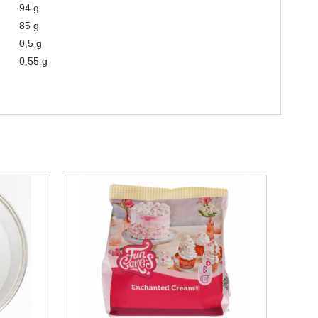
94 g
85 g
0,5 g
0,55 g