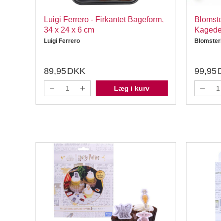
kker
Luigi Ferrero - Firkantet Bageform,
Blomste
34 x 24 x 6 cm
Kagedel
Luigi Ferrero
Blomster
89,95
DKK
99,95
Læg i kurv