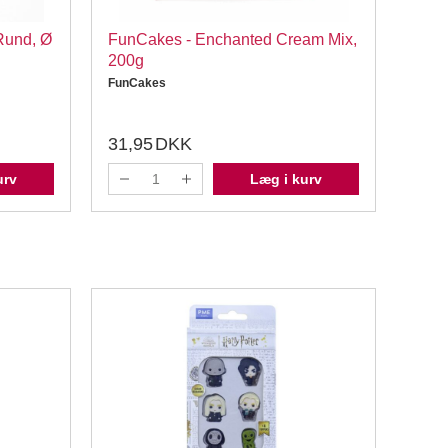
 Rund, Ø
FunCakes - Enchanted Cream Mix,
Bog -
200g
Mari
FunCakes
31,95
DKK
169
urv
Læg i kurv