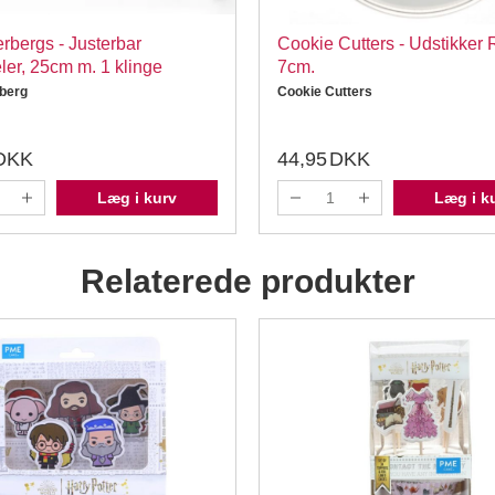
rbergs - Justerbar
Cookie Cutters - Udstikker
er, 25cm m. 1 klinge
7cm.
berg
Cookie Cutters
DKK
44,95
DKK
Læg i kurv
Læg i k
Relaterede produkter