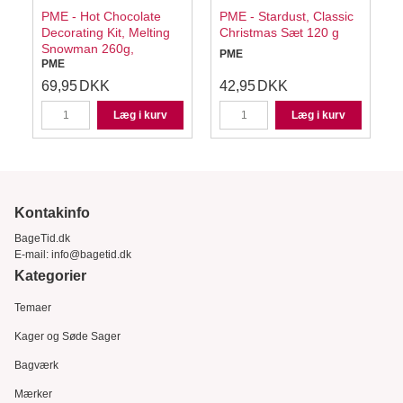
PME - Hot Chocolate
PME - Stardust, Classic
Decorating Kit, Melting
Christmas Sæt 120 g
Snowman 260g,
PME
PME
69,95
DKK
42,95
DKK
Læg i kurv
Læg i kurv
Kontakinfo
BageTid.dk
E-mail:
info@bagetid.dk
Kategorier
Temaer
Kager og Søde Sager
Bagværk
Mærker