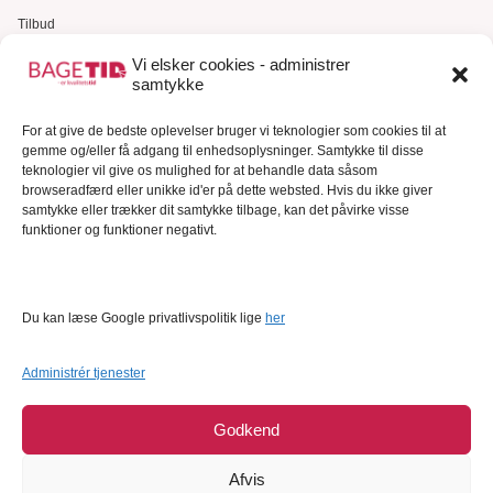
Tilbud
Gavekort
Vi elsker cookies - administrer
samtykke
Kundeservice
For at give de bedste oplevelser bruger vi teknologier som cookies til at
Kundeservice
gemme og/eller få adgang til enhedsoplysninger. Samtykke til disse
FAQ – Ofte stillede spørgsmål
teknologier vil give os mulighed for at behandle data såsom
browseradfærd eller unikke id'er på dette websted. Hvis du ikke giver
Om Bagetid.dk
samtykke eller trækker dit samtykke tilbage, kan det påvirke visse
funktioner og funktioner negativt.
Se Fødevarestyrelsens smiley-rapporter
Forretningsbetingelser
Cookies
Du kan læse Google privatlivspolitik lige
her
Persondatapolitik
Administrér tjenester
Godkend
Afvis