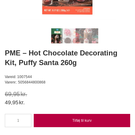
PME - Marshmallow, Blomster 12 stk 180g
PME
59,95
DKK
Læg i kurv
PME – Hot Chocolate Decorating
Kit, Puffy Santa 260g
Vareid: 1007544
Varenr.: 5056844800868
69,95
kr.
Original
Current
49,95
kr.
price
price
was:
is:
Tilføj til kurv
PME
69,95kr..
49,95kr..
-
Hot