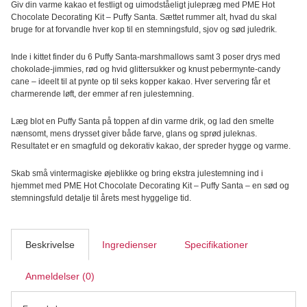
Giv din varme kakao et festligt og uimodståeligt julepræg med PME Hot
Chocolate
Chocolate Decorating Kit – Puffy Santa. Sættet rummer alt, hvad du skal
Decorating
bruge for at forvandle hver kop til en stemningsfuld, sjov og sød juledrik.
Kit,
Puffy
Inde i kittet finder du 6 Puffy Santa-marshmallows samt 3 poser drys med
Santa
chokolade-jimmies, rød og hvid glittersukker og knust pebermynte-candy
260g
cane – ideelt til at pynte op til seks kopper kakao. Hver servering får et
antal
charmerende løft, der emmer af ren julestemning.
Læg blot en Puffy Santa på toppen af din varme drik, og lad den smelte
nænsomt, mens drysset giver både farve, glans og sprød juleknas.
Resultatet er en smagfuld og dekorativ kakao, der spreder hygge og varme.
Skab små vintermagiske øjeblikke og bring ekstra julestemning ind i
hjemmet med PME Hot Chocolate Decorating Kit – Puffy Santa – en sød og
stemningsfuld detalje til årets mest hyggelige tid.
Beskrivelse
Ingredienser
Specifikationer
Anmeldelser (0)