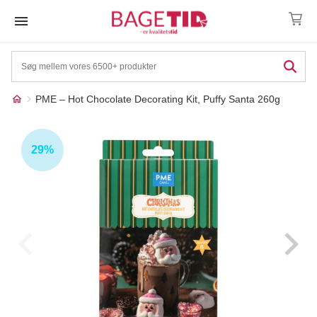
Skip
to
content
PME – Hot Chocolate Decorating Kit, Puffy Santa 260g
Måske kunne nogle af
☓
disse produkter have din
29%
interesse?