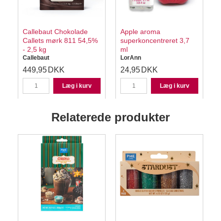
Callebaut Chokolade
Apple aroma
Callets mørk 811 54,5%
superkoncentreret 3,7
- 2,5 kg
ml
Callebaut
LorAnn
449,95
DKK
24,95
DKK
Læg i kurv
Læg i kurv
Relaterede produkter