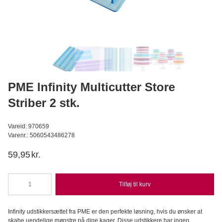
Apple aroma superkoncentreret 3,7 ml
LorAnn
C
24,95
DKK
Læg i kurv
PME Infinity Multicutter Store
Striber 2 stk.
Vareid: 970659
Varenr.: 5060543486278
59,95
kr.
Tilføj til kurv
PME
Infinity
Multicutter
Infinity udstikkersættet fra PME er den perfekte løsning, hvis du ønsker at
Store
skabe uendelige mønstre på dine kager. Disse udstikkere har ingen