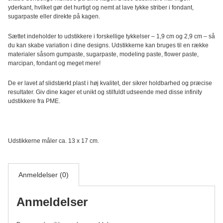
Striber
yderkant, hvilket gør det hurtigt og nemt at lave tykke striber i fondant,
2
sugarpaste eller direkte på kagen.
stk.
antal
Sættet indeholder to udstikkere i forskellige tykkelser – 1,9 cm og 2,9 cm – så
du kan skabe variation i dine designs. Udstikkerne kan bruges til en række
materialer såsom gumpaste, sugarpaste, modeling paste, flower paste,
marcipan, fondant og meget mere!
De er lavet af slidstærkt plast i høj kvalitet, der sikrer holdbarhed og præcise
resultater. Giv dine kager et unikt og stilfuldt udseende med disse infinity
udstikkere fra PME.
Udstikkerne måler ca. 13 x 17 cm.
Anmeldelser (0)
Anmeldelser