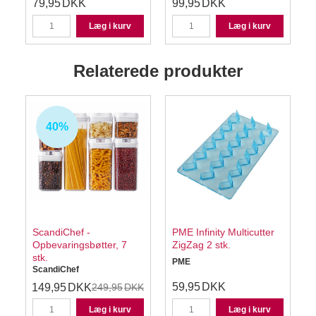
79,95
DKK
99,95
DKK
Læg i kurv
Læg i kurv
Relaterede produkter
40%
ScandiChef -
PME Infinity Multicutter
Opbevaringsbøtter, 7
ZigZag 2 stk.
stk.
PME
ScandiChef
59,95
DKK
149,95
DKK
249,95
DKK
Læg i kurv
Læg i kurv