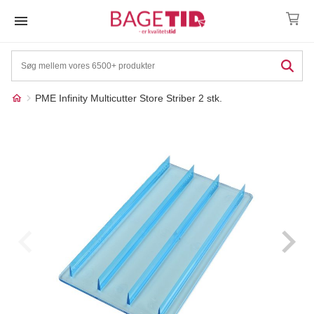
Skip
to
content
PME Infinity Multicutter Store Striber 2 stk.
Måske kunne nogle af
☓
disse produkter have din
interesse?