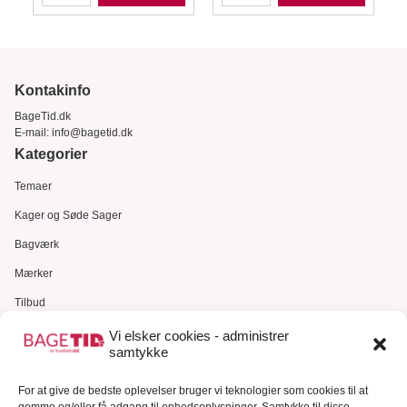
Kontakinfo
BageTid.dk
E-mail:
info@bagetid.dk
Kategorier
Temaer
Kager og Søde Sager
Bagværk
Mærker
Tilbud
Gavekort
Vi elsker cookies - administrer
samtykke
Kundeservice
For at give de bedste oplevelser bruger vi teknologier som cookies til at
Kundeservice