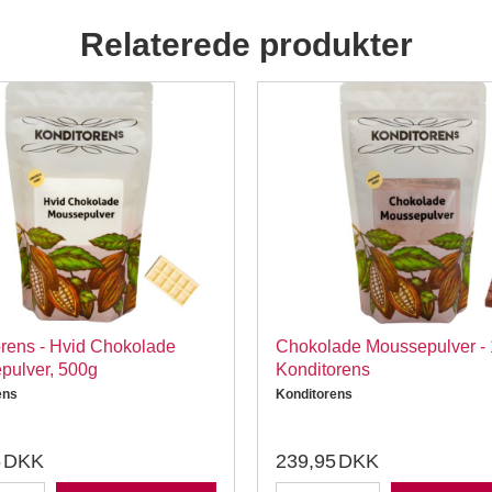
Relaterede produkter
rens - Hvid Chokolade
Chokolade Moussepulver - 
pulver, 500g
Konditorens
ens
Konditorens
5
DKK
239,95
DKK