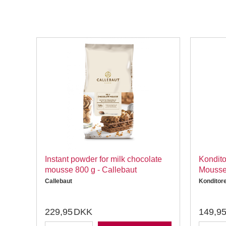
ate
Instant powder for milk chocolate
Kondito
mousse 800 g - Callebaut
Mousse
Callebaut
Konditor
229,95
DKK
149,9