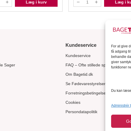
Læg i kurv
Læg i k
Kundeservice
For at give 
få adgang ti
Kundeservice
behandle dat
giver samtyk
de Sager
FAQ – Ofte stillede spørgsmål
funktioner ne
Om Bagetid.dk
Se Fødevarestyrelsens smiley-rapp
Du kan læse 
Forretningsbetingelser
Cookies
Administrér 
Persondatapolitik
G