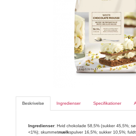
Fondant Old Rose 250 g
FunCakes
31,95
DKK
Beskrivelse
Ingredienser
Specifikationer
A
Ingredienser
: Hvid chokolade 58,5% (sukker 45,5%; s
<1%); skummet
mælk
spulver 16,5%; sukker 10,5%; fuld