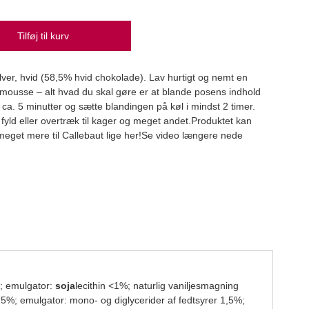
Tilføj til kurv
Udst
er, hvid (58,5% hvid chokolade). Lav hurtigt og nemt en
Decor
mousse – alt hvad du skal gøre er at blande posens indhold
34,
 ca. 5 minutter og sætte blandingen på køl i mindst 2 timer.
fyld eller overtræk til kager og meget andet.Produktet kan
 meget mere til Callebaut lige her!Se video længere nede
; emulgator:
soja
lecithin <1%; naturlig vaniljesmagning
,5%; emulgator: mono- og diglycerider af fedtsyrer 1,5%;