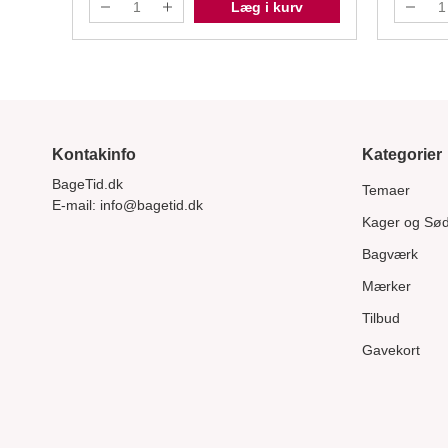
Læg i kurv
Kontakinfo
Kategorier
BageTid.dk
Temaer
E-mail:
info@bagetid.dk
Kager og Sø
Bagværk
Mærker
Tilbud
Gavekort