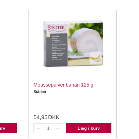
Moussepulver banan 125 g
Mous
Städter
Städt
54,95
DKK
49,
urv
Læg i kurv