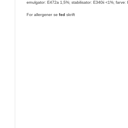
emulgator: E472a 1,5%; stabilisator: E340ii <1%; farve
For allergener se
fed
skrift