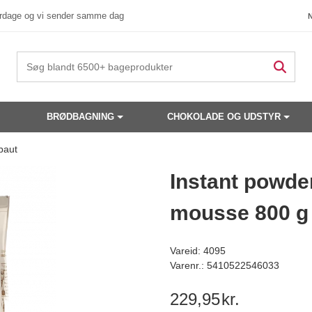
verdage og vi sender samme dag
BRØDBAGNING
CHOKOLADE OG UDSTYR
baut
 produkter have din interesse?
Instant powder
mousse 800 g 
Vareid: 4095
Varenr.: 5410522546033
229,95
kr.