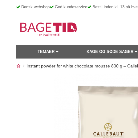
Skip
Dansk webshop
God kundeservice
Bestil inden kl. 13 på h
to
content
TEMAER
KAGE OG SØDE SAGER
Instant powder for white chocolate mousse 800 g – Calle
Måske kunne nogle af disse