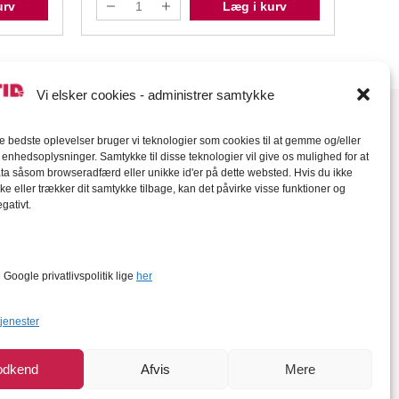
urv
Læg i kurv
Vi elsker cookies - administrer samtykke
de bedste oplevelser bruger vi teknologier som cookies til at gemme og/eller
l enhedsoplysninger. Samtykke til disse teknologier vil give os mulighed for at
a såsom browseradfærd eller unikke id'er på dette websted. Hvis du ikke
ke eller trækker dit samtykke tilbage, kan det påvirke visse funktioner og
gativt.
orter
Google privatlivspolitik lige
her
tjenester
odkend
Afvis
Mere