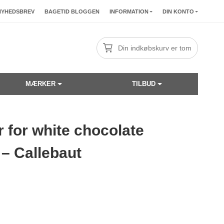
NYHEDSBREV
BAGETID BLOGGEN
INFORMATION
DIN KONTO
Din indkøbskurv er tom
MÆRKER
TILBUD
 for white chocolate
☓
– Callebaut