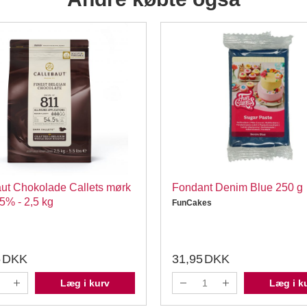
ut Chokolade Callets mørk
Fondant Denim Blue 250 g
5% - 2,5 kg
FunCakes
5
DKK
31,95
DKK
Læg i kurv
Læg i k