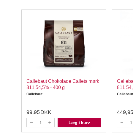
Gold
Callebaut Chokolade Callets mørk
Calleba
811 54,5% - 400 g
811 54,
Callebaut
Callebaut
99,95
DKK
449,9
Læg i kurv