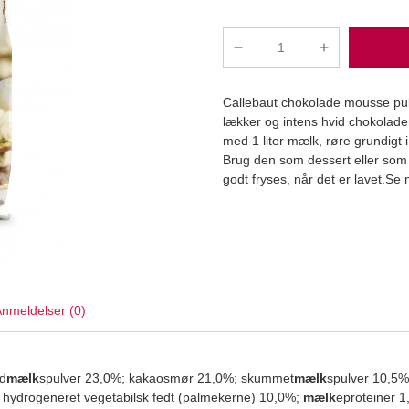
Instant
powder
for
Callebaut chokolade mousse pulv
white
lækker og intens hvid chokolade
chocolate
med 1 liter mælk, røre grundigt i
mousse
Brug den som dessert eller som 
800
Læg i kurv
godt fryses, når det er lavet.Se
g
-
Callebaut
antal
nmeldelser (0)
ød
mælk
spulver 23,0%; kakaosmør 21,0%; skummet
mælk
spulver 10,5%
t hydrogeneret vegetabilsk fedt (palmekerne) 10,0%;
mælk
eproteiner 1