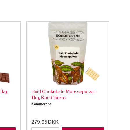
1kg,
Hvid Chokolade Moussepulver -
Kond
1kg, Konditorens
Mous
Konditorens
Kondi
279,95
DKK
149