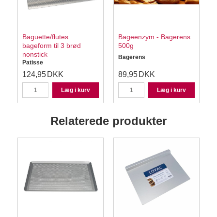
Baguette/flutes
Bageenzym - Bagerens
bageform til 3 brød
500g
s
nonstick
Bagerens
Patisse
124,95
DKK
89,95
DKK
Læg i kurv
Læg i kurv
Relaterede produkter