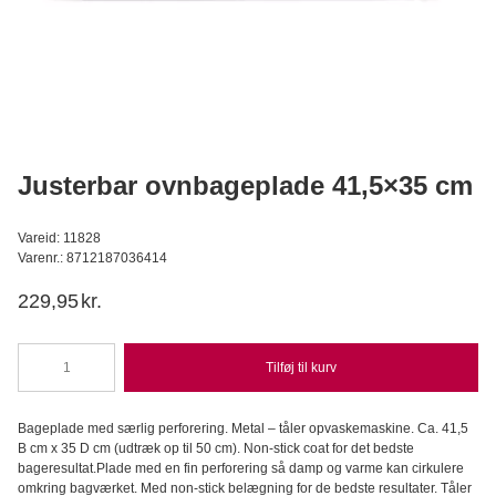
Callebaut Chokolade Callets mørk 811 54,5% - 400 g
Callebaut
C
99,95
DKK
Læg i kurv
Justerbar ovnbageplade 41,5×35 cm
Vareid: 11828
Varenr.: 8712187036414
229,95
kr.
Tilføj til kurv
Justerbar
ovnbageplade
41,5x35
Bageplade med særlig perforering. Metal – tåler opvaskemaskine. Ca. 41,5
cm
B cm x 35 D cm (udtræk op til 50 cm). Non-stick coat for det bedste
antal
bageresultat.Plade med en fin perforering så damp og varme kan cirkulere
omkring bagværket. Med non-stick belægning for de bedste resultater. Tåler