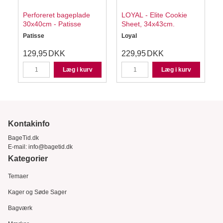
Perforeret bageplade
LOYAL - Elite Cookie
D
30x40cm - Patisse
Sheet, 34x43cm.
Patisse
Loyal
D
129,95
DKK
229,95
DKK
Læg i kurv
Læg i kurv
Kontakinfo
BageTid.dk
E-mail:
info@bagetid.dk
Kategorier
Temaer
Kager og Søde Sager
Bagværk