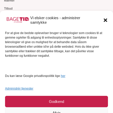
Mærker
Tilbud
Gavekort
Vi elsker cookies - administrer
samtykke
Kundeservice
For at give de bedste oplevelser bruger vi teknologier som cookies til at
Kundeservice
gemme og/eller få adgang til enhedsoplysninger. Samtykke til disse
FAQ – Ofte stillede spørgsmål
teknologier vil give os mulighed for at behandle data såsom
browseradfærd eller unikke id'er på dette websted. Hvis du ikke giver
Om Bagetid.dk
samtykke eller trækker dit samtykke tilbage, kan det påvirke visse
funktioner og funktioner negativt.
Se Fødevarestyrelsens smiley-rapporter
Forretningsbetingelser
Cookies
Du kan læse Google privatlivspolitik lige
her
Persondatapolitik
Administrér tjenester
Godkend
Afvis