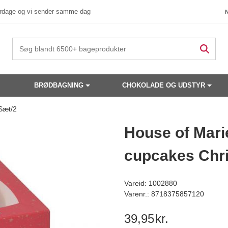
verdage og vi sender samme dag
BRØDBAGNING
CHOKOLADE OG UDSTYR
Sæt/2
 produkter have din interesse?
House of Mari
cupcakes Chri
Vareid: 1002880
Varenr.: 8718375857120
39,95
kr.