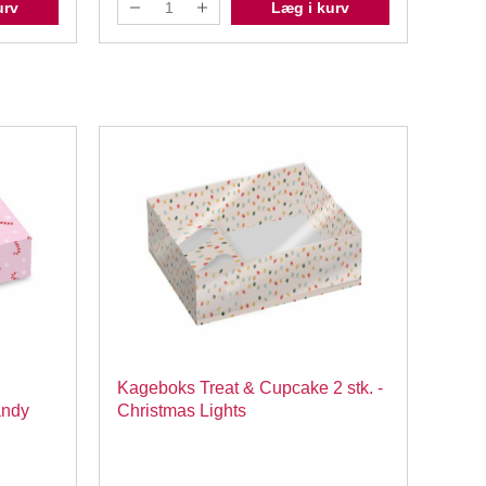
urv
Læg i kurv
Kageboks Treat & Cupcake 2 stk. -
Kage
andy
Christmas Lights
cupc
Ging