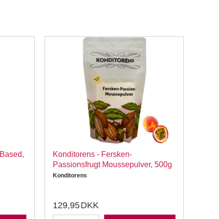
-Based,
Konditorens - Fersken-
PME 
Passionsfrugt Moussepulver, 500g
stk 
Konditorens
PME
129,95
DKK
59,