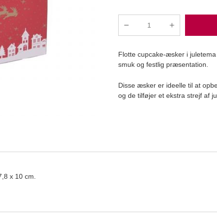
House
of
Marie
Flotte cupcake-æsker i juletema 
-
smuk og festlig præsentation.
Kageæske
4
Disse æsker er ideelle til at op
stk.
Læg i kurv
og de tilføjer et ekstra strejf af 
cupcakes
Christmas,
Sæt/2
antal
7,8 x 10 cm.