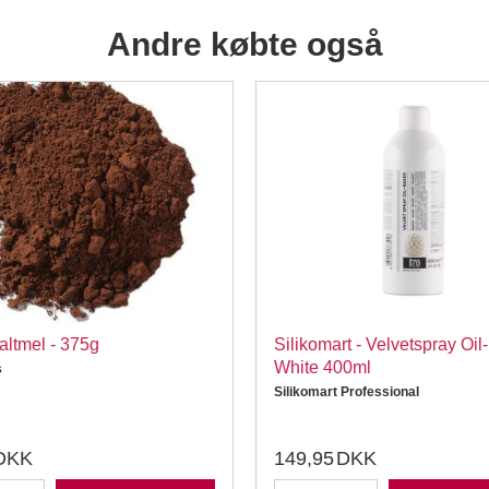
Andre købte også
ltmel - 375g
Silikomart - Velvetspray Oil
White 400ml
s
Silikomart Professional
DKK
149,95
DKK