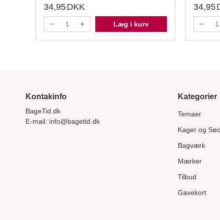
34,95
DKK
34,95
Læg i kurv
Kontakinfo
Kategorier
BageTid.dk
Temaer
E-mail:
info@bagetid.dk
Kager og Sø
Bagværk
Mærker
Tilbud
Gavekort