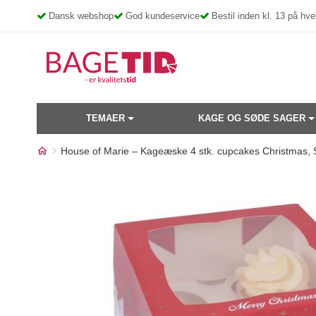
Skip
Dansk webshop
God kundeservice
Bestil inden kl. 13 på h
to
content
TEMAER
KAGE OG SØDE SAGER
House of Marie – Kageæske 4 stk. cupcakes Christmas, 
Måske kunne nogle af disse