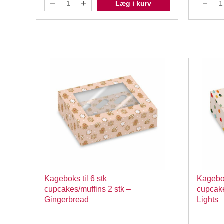
Læg i kurv
tk. –
Kageboks til 6 stk
Kagebok
cupcakes/muffins 2 stk –
cupcake
Gingerbread
Lights