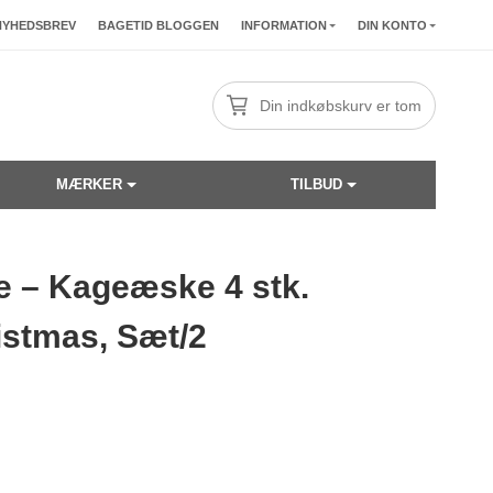
NYHEDSBREV
BAGETID BLOGGEN
INFORMATION
DIN KONTO
Din indkøbskurv er tom
MÆRKER
TILBUD
e – Kageæske 4 stk.
☓
stmas, Sæt/2