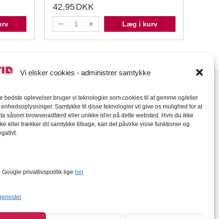
42,95
DKK
49,
urv
Læg i kurv
Vi elsker cookies - administrer samtykke
de bedste oplevelser bruger vi teknologier som cookies til at gemme og/eller
l enhedsoplysninger. Samtykke til disse teknologier vil give os mulighed for at
a såsom browseradfærd eller unikke id'er på dette websted. Hvis du ikke
ke eller trækker dit samtykke tilbage, kan det påvirke visse funktioner og
gativt.
orter
Google privatlivspolitik lige
her
tjenester