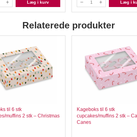
Læg i kurv
Læg i k
Relaterede produkter
s til 6 stk
Kageboks til 6 stk
s/muffins 2 stk – Christmas
cupcakes/muffins 2 stk – C
Canes