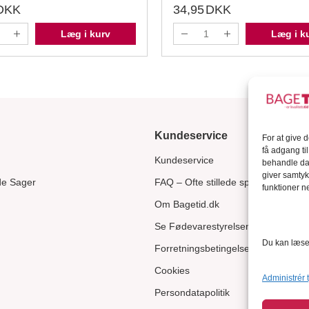
DKK
34,95
DKK
Læg i kurv
Læg i k
Kundeservice
For at give 
få adgang ti
Kundeservice
behandle dat
giver samtyk
de Sager
FAQ – Ofte stillede spørgsmål
funktioner ne
Om Bagetid.dk
Se Fødevarestyrelsens smiley-rapp
Du kan læse 
Forretningsbetingelser
Cookies
Administrér 
Persondatapolitik