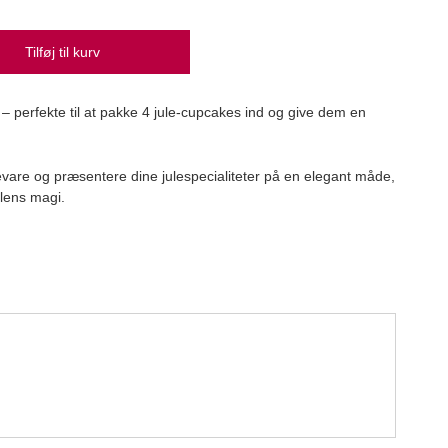
Tilføj til kurv
Bran
– perfekte til at pakke 4 jule-cupcakes ind og give dem en
Bran
39,
bevare og præsentere dine julespecialiteter på en elegant måde,
julens magi.