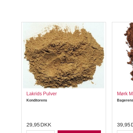
so,
Lakrids Pulver
Mørk Ma
Konditorens
Bageren
29,95
DKK
39,95