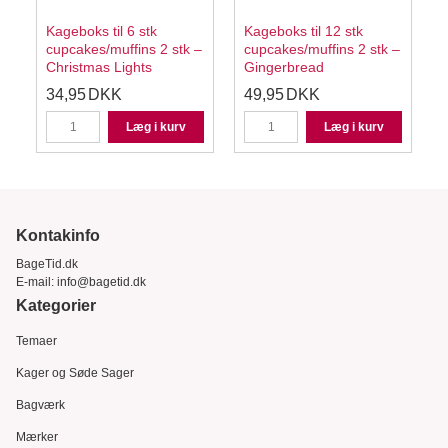
Kageboks til 6 stk
Kageboks til 12 stk
cupcakes/muffins 2 stk –
cupcakes/muffins 2 stk –
Christmas Lights
Gingerbread
34,95
DKK
49,95
DKK
Læg i kurv
Læg i kurv
Kontakinfo
BageTid.dk
E-mail:
info@bagetid.dk
Kategorier
Temaer
Kager og Søde Sager
Bagværk
Mærker