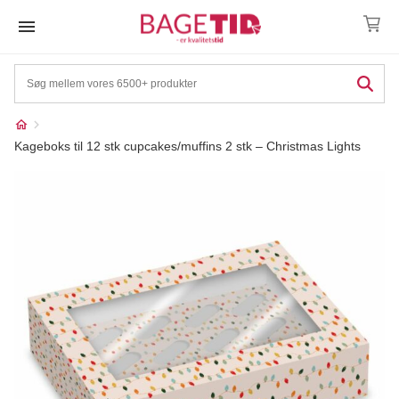
Skip
to
content
Kageboks til 12 stk cupcakes/muffins 2 stk – Christmas Lights
Måske kunne nogle af
☓
disse produkter have din
interesse?