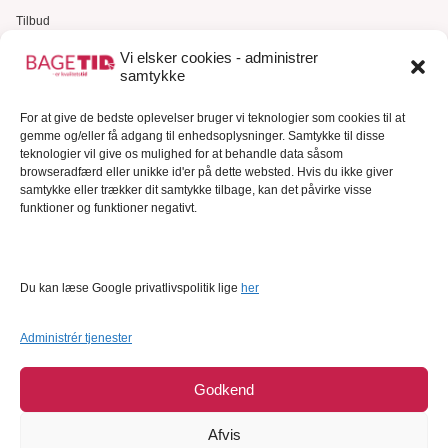
Tilbud
Gavekort
Vi elsker cookies - administrer
samtykke
Kundeservice
For at give de bedste oplevelser bruger vi teknologier som cookies til at
Kundeservice
gemme og/eller få adgang til enhedsoplysninger. Samtykke til disse
FAQ – Ofte stillede spørgsmål
teknologier vil give os mulighed for at behandle data såsom
browseradfærd eller unikke id'er på dette websted. Hvis du ikke giver
Om Bagetid.dk
samtykke eller trækker dit samtykke tilbage, kan det påvirke visse
funktioner og funktioner negativt.
Se Fødevarestyrelsens smiley-rapporter
Forretningsbetingelser
Cookies
Du kan læse Google privatlivspolitik lige
her
Persondatapolitik
Administrér tjenester
Godkend
Afvis