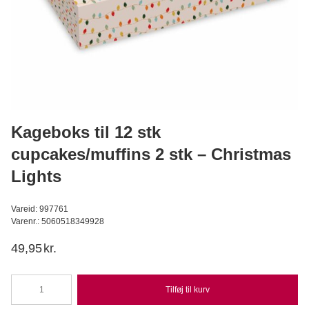
Apple aroma superkoncentreret 3,7 ml
LorAnn
C
24,95
DKK
Læg i kurv
Kageboks til 12 stk
cupcakes/muffins 2 stk – Christmas
Lights
Vareid: 997761
Varenr.: 5060518349928
49,95
kr.
Tilføj til kurv
Kageboks
til