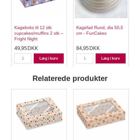
Kageboks til 12 stk
Kagefad Rund, dia 50,5
cupcakes/muffins 2 stk –
cm - FunCakes
Fright Night
49,95
DKK
84,95
DKK
Læg i kurv
Læg i kurv
Relaterede produkter