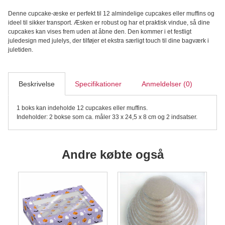
12
Denne cupcake-æske er perfekt til 12 almindelige cupcakes eller muffins og
stk
ideel til sikker transport. Æsken er robust og har et praktisk vindue, så dine
cupcakes/muffins
cupcakes kan vises frem uden at åbne den. Den kommer i et festligt
2
juledesign med julelys, der tilføjer et ekstra særligt touch til dine bagværk i
stk
juletiden.
–
Christmas
Lights
antal
Beskrivelse
Specifikationer
Anmeldelser (0)
1 boks kan indeholde 12 cupcakes eller muffins.
Indeholder: 2 bokse som ca. måler 33 x 24,5 x 8 cm og 2 indsatser.
Andre købte også