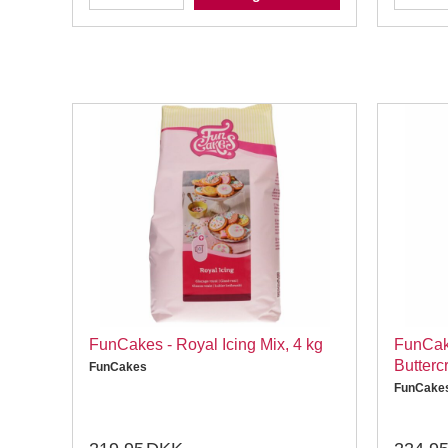
FunCakes - Royal Icing Mix, 4 kg
FunCak
Butterc
FunCakes
FunCake