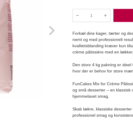
FunCakes
-
g
Kagecreme/Vanillecreme,
Forkæl dine kager, tærter og des
Mix,
nemt og med professionelt resu
4
kvalitetsblanding kræver kun tils
kg
crème pâtissière med en lækker,
antal
Læg i kurv
Den store 4 kg pakning er ideel t
hvor der er behov for store mæ
FunCakes Mix for Crème Pâtissiè
og små desserter – en klassisk o
hjemmelavet smag.
Skab lækre, klassiske desserter
professionel smag og konsisten