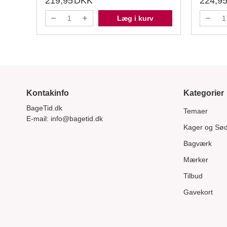
219,95
DKK
224,9
Læg i kurv
Kontakinfo
Kategorier
BageTid.dk
Temaer
E-mail:
info@bagetid.dk
Kager og Sø
Bagværk
Mærker
Tilbud
Gavekort