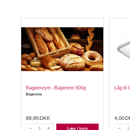
t 3,7
Bageenzym - Bagerens 500g
Låg til
Bagerens
89,95
DKK
4,00
D
Læg i kurv