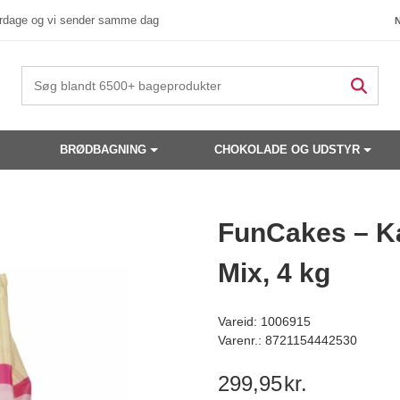
verdage og vi sender samme dag
BRØDBAGNING
CHOKOLADE OG UDSTYR
 produkter have din interesse?
FunCakes – K
Mix, 4 kg
Vareid: 1006915
Varenr.: 8721154442530
299,95
kr.