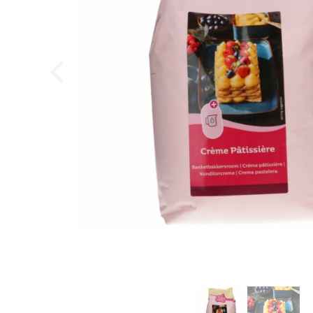
Callebaut Chokolade Callets mørk 811 54,5% - 2,5 k
Callebaut
449,95
DKK