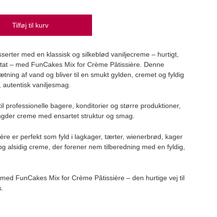
Tilføj til kurv
3D k
serter med en klassisk og silkeblød vaniljecreme – hurtigt,
Dekor
ltat – med FunCakes Mix for Crème Pâtissière. Denne
44,
ætning af vand og bliver til en smukt gylden, cremet og fyldig
 autentisk vaniljesmag.
il professionelle bagere, konditorier og større produktioner,
ngder creme med ensartet struktur og smag.
re er perfekt som fyld i lagkager, tærter, wienerbrød, kager
g alsidig creme, der forener nem tilberedning med en fyldig,
 med FunCakes Mix for Crème Pâtissière – den hurtige vej til
s.