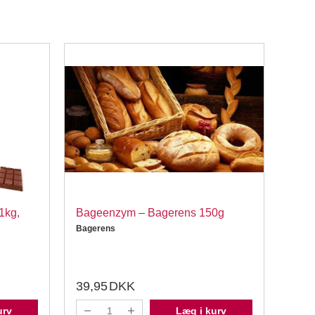
1kg,
Bageenzym – Bagerens 150g
Hvid
1kg,
Bagerens
Kondi
39,95
DKK
279
urv
Læg i kurv