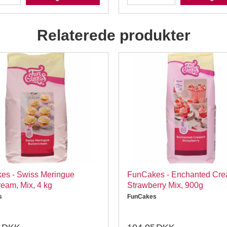
Relaterede produkter
es - Swiss Meringue
FunCakes - Enchanted Cr
ream, Mix, 4 kg
Strawberry Mix, 900g
s
FunCakes