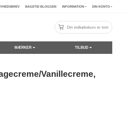
NYHEDSBREV
BAGETID BLOGGEN
INFORMATION
DIN KONTO
Din indkøbskurv er tom
MÆRKER
TILBUD
agecreme/Vanillecreme,
☓