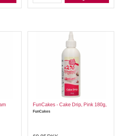
eam
FunCakes - Cake Drip, Pink 180g,
FunC
180
FunCakes
FunC