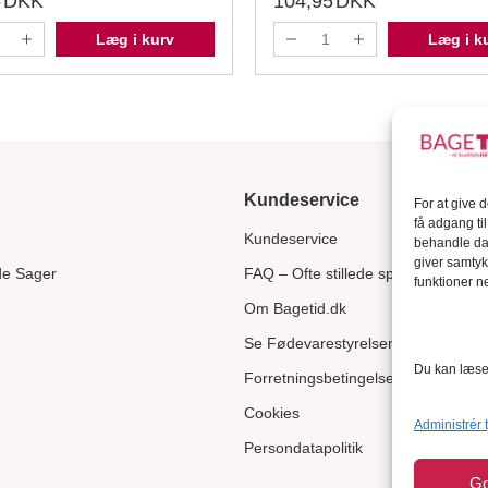
5
DKK
104,95
DKK
Læg i kurv
Læg i k
Kundeservice
For at give 
få adgang ti
Kundeservice
behandle dat
giver samtyk
de Sager
FAQ – Ofte stillede spørgsmål
funktioner ne
Om Bagetid.dk
Se Fødevarestyrelsens smiley-rapp
Du kan læse 
Forretningsbetingelser
Cookies
Administrér 
Persondatapolitik
G