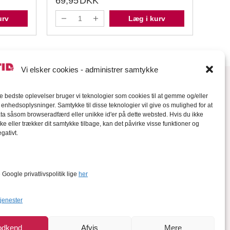
69,95
DKK
69,
urv
Læg i kurv
Vi elsker cookies - administrer samtykke
de bedste oplevelser bruger vi teknologier som cookies til at gemme og/eller
l enhedsoplysninger. Samtykke til disse teknologier vil give os mulighed for at
a såsom browseradfærd eller unikke id'er på dette websted. Hvis du ikke
ke eller trækker dit samtykke tilbage, kan det påvirke visse funktioner og
gativt.
orter
Google privatlivspolitik lige
her
tjenester
odkend
Afvis
Mere