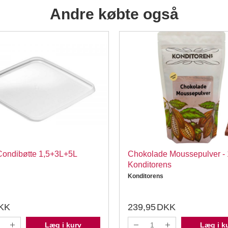
Andre købte også
 Condibøtte 1,5+3L+5L
Chokolade Moussepulver - 
Konditorens
Konditorens
KK
239,95
DKK
Læg i kurv
Læg i k