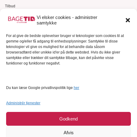
Tilbud
Gavekort
Vi elsker cookies - administrer
samtykke
Kundeservice
For at give de bedste oplevelser bruger vi teknologier som cookies til at
Kundeservice
gemme og/eller få adgang til enhedsoplysninger. Samtykke til disse
FAQ – Ofte stillede spørgsmål
teknologier vil give os mulighed for at behandle data såsom
browseradfærd eller unikke id'er på dette websted. Hvis du ikke giver
Om Bagetid.dk
samtykke eller trækker dit samtykke tilbage, kan det påvirke visse
funktioner og funktioner negativt.
Se Fødevarestyrelsens smiley-rapporter
Forretningsbetingelser
Cookies
Du kan læse Google privatlivspolitik lige
her
Persondatapolitik
Administrér tjenester
Godkend
Afvis