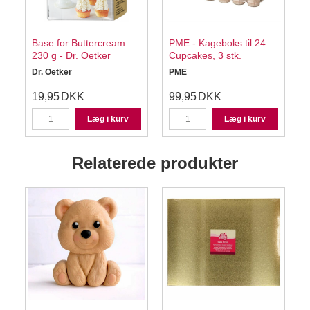
Base for Buttercream
PME - Kageboks til 24
g
230 g - Dr. Oetker
Cupcakes, 3 stk.
g
Dr. Oetker
PME
19,95
DKK
99,95
DKK
Læg i kurv
Læg i kurv
Relaterede produkter