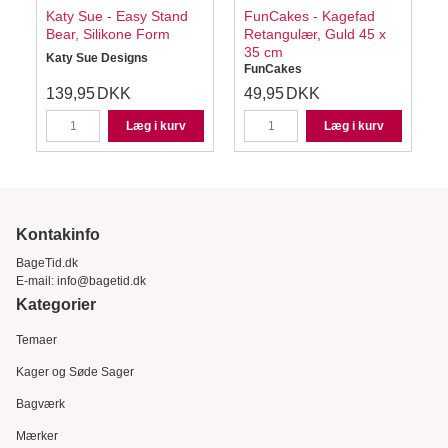
Katy Sue - Easy Stand
FunCakes - Kagefad
Bear, Silikone Form
Retangulær, Guld 45 x
35 cm
s
Katy Sue Designs
FunCakes
139,95
DKK
49,95
DKK
Læg i kurv
Læg i kurv
Kontakinfo
BageTid.dk
E-mail:
info@bagetid.dk
Kategorier
Temaer
Kager og Søde Sager
Bagværk
Mærker