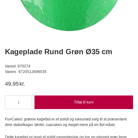
Apple aroma superkoncentreret 3,7 ml
LorAnn
C
24,95
DKK
Læg i kurv
Kageplade Rund Grøn Ø35 cm
Vareid: 970274
Varenr.: 8720512696035
49,95
kr.
Tilføj til kurv
Kageplade
Rund
Grøn
FunCakes’ grønne kagefad er et solidt og luksuriøst valg til at præsentere
Ø35
dine stabelkager, tærter, cupcakes og meget mere på en flot måde.
cm
antal
Dette kagefad er lavet af solidt papmateriale og har en elegant grøn farve.