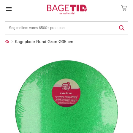
Skip
to
content
Kageplade Rund Grøn Ø35 cm
Måske kunne nogle af
☓
disse produkter have din
interesse?