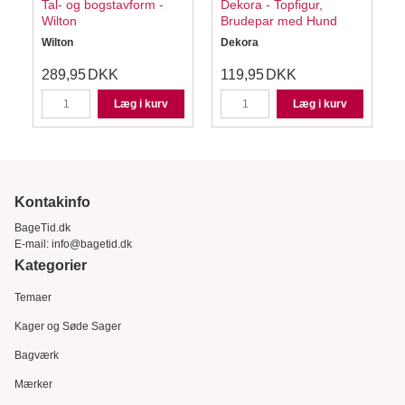
Tal- og bogstavform -
Dekora - Topfigur,
Wilton
Brudepar med Hund
Wilton
Dekora
289,95
DKK
119,95
DKK
Læg i kurv
Læg i kurv
Kontakinfo
BageTid.dk
E-mail:
info@bagetid.dk
Kategorier
Temaer
Kager og Søde Sager
Bagværk
Mærker