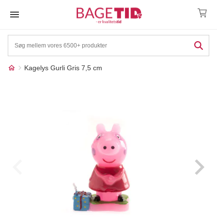
Skip
to
content
Kagelys Gurli Gris 7,5 cm
Måske kunne nogle af
☓
disse produkter have din
interesse?