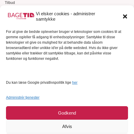
Tilbud
Gavekort
Vi elsker cookies - administrer
samtykke
Kundeservice
For at give de bedste oplevelser bruger vi teknologier som cookies til at
Kundeservice
gemme og/eller få adgang til enhedsoplysninger. Samtykke til disse
FAQ – Ofte stillede spørgsmål
teknologier vil give os mulighed for at behandle data såsom
browseradfærd eller unikke id'er på dette websted. Hvis du ikke giver
Om Bagetid.dk
samtykke eller trækker dit samtykke tilbage, kan det påvirke visse
funktioner og funktioner negativt.
Se Fødevarestyrelsens smiley-rapporter
Forretningsbetingelser
Cookies
Du kan læse Google privatlivspolitik lige
her
Persondatapolitik
Administrér tjenester
Godkend
Afvis