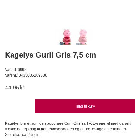
Konditorens - Fersken-Passionsfrugt Moussepulver, 500g
Konditorens
129,95
DKK
Læg i kurv
Kagelys Gurli Gris 7,5 cm
Vareid: 6992
Varenr.: 8435035209036
44,95
kr.
Tilføj til kurv
Kagelys formet som den populære Gurli Gris fra TV. Lysene vil med garanti
vække begejstring til børnefødselsdagen og andre festlige anledninger!
Størrelse: ca. 7,5 cm.