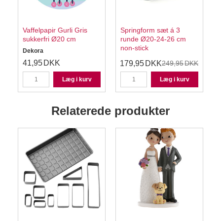
Vaffelpapir Gurli Gris
Springform sæt á 3
sukkerfri Ø20 cm
runde Ø20-24-26 cm
non-stick
Dekora
41,95
DKK
179,95
DKK
249,95
DKK
Læg i kurv
Læg i kurv
Relaterede produkter