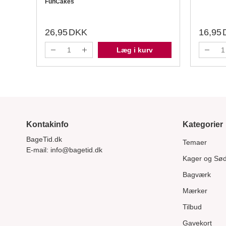
FunCakes
26,95
DKK
16,95
Læg i kurv
Kontakinfo
Kategorier
BageTid.dk
Temaer
E-mail:
info@bagetid.dk
Kager og Sø
Bagværk
Mærker
Tilbud
Gavekort