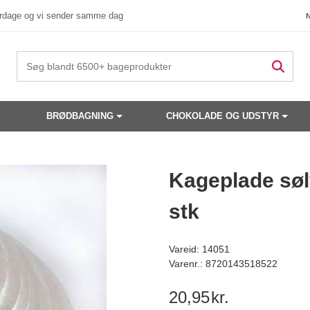
verdage og vi sender samme dag
BRØDBAGNING
CHOKOLADE OG UDSTYR
 produkter have din interesse?
Kageplade søl
stk
Vareid: 14051
Varenr.: 8720143518522
20,95
kr.