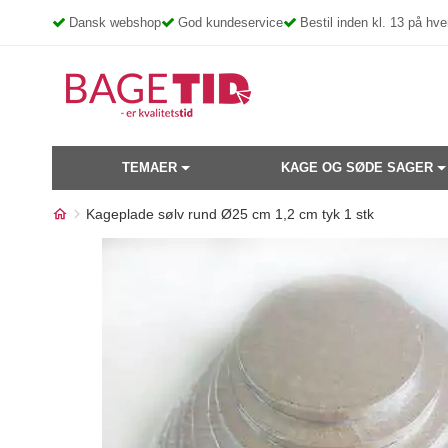
Skip
Dansk webshop
God kundeservice
Bestil inden kl. 13 på h
to
content
TEMAER
KAGE OG SØDE SAGER
Kageplade sølv rund Ø25 cm 1,2 cm tyk 1 stk
Måske kunne nogle af disse