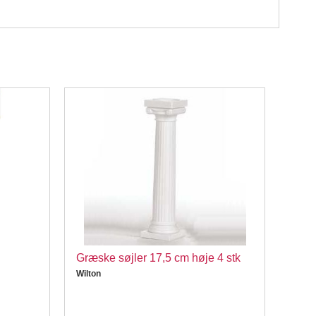
Græske søjler 17,5 cm høje 4 stk
Fond
Rens
Wilton
Rens