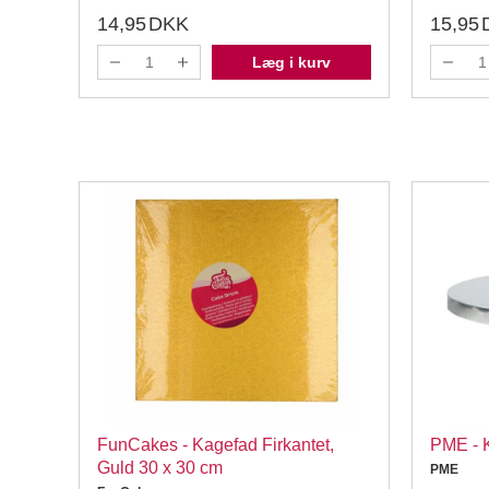
14,95
DKK
15,95
Læg i kurv
FunCakes - Kagefad Firkantet,
PME - 
Guld 30 x 30 cm
PME