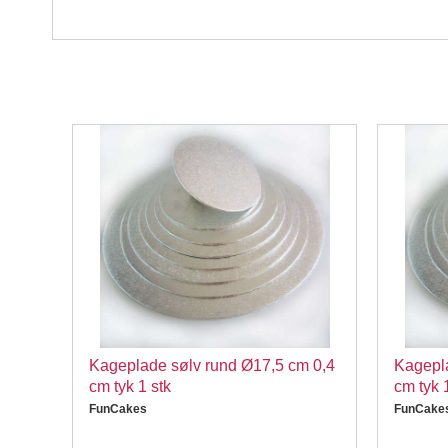
Kageplade sølv rund Ø17,5 cm 0,4
Kagepl
cm tyk 1 stk
cm tyk 
FunCakes
FunCake