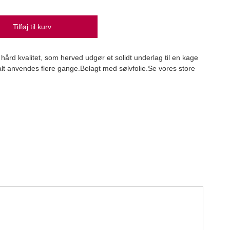
Tilføj til kurv
Fond
ård kvalitet, som herved udgør et solidt underlag til en kage
FunC
lt anvendes flere gange.Belagt med sølvfolie.Se vores store
31,