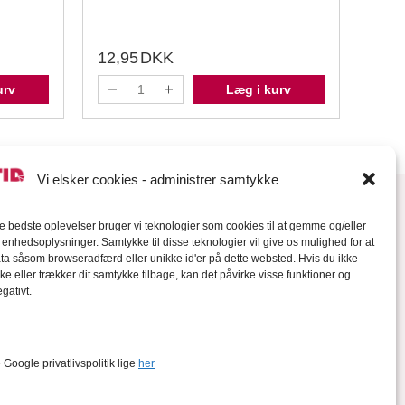
Loyal
12,95
DKK
64,
urv
Læg i kurv
Vi elsker cookies - administrer samtykke
de bedste oplevelser bruger vi teknologier som cookies til at gemme og/eller
l enhedsoplysninger. Samtykke til disse teknologier vil give os mulighed for at
a såsom browseradfærd eller unikke id'er på dette websted. Hvis du ikke
ke eller trækker dit samtykke tilbage, kan det påvirke visse funktioner og
gativt.
orter
Google privatlivspolitik lige
her