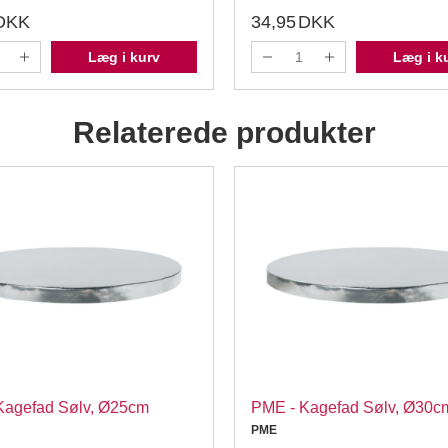
DKK
34,95
DKK
Læg i kurv
Læg i k
Relaterede produkter
Kagefad Sølv, Ø25cm
PME - Kagefad Sølv, Ø30c
PME