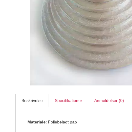
Kageplade sølv rund Ø27,5 cm 0,4 cm tyk 1 stk
FunCakes
19,95
DKK
Beskrivelse
Specifikationer
Anmeldelser (0)
Materiale
: Foliebelagt pap