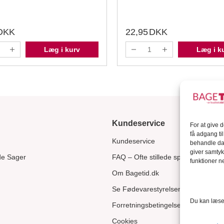
DKK
22,95
DKK
Læg i kurv
Læg i k
Kundeservice
For at give 
få adgang ti
Kundeservice
behandle dat
giver samtyk
de Sager
FAQ – Ofte stillede spørgsmål
funktioner ne
Om Bagetid.dk
Se Fødevarestyrelsens smiley-rapp
Du kan læse 
Forretningsbetingelser
Cookies