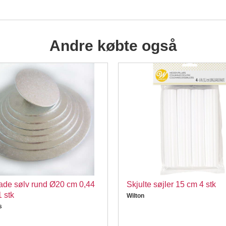
Andre købte også
ade sølv rund Ø20 cm 0,44
Skjulte søjler 15 cm 4 stk
1 stk
Wilton
s