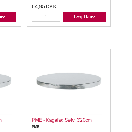
64,95
DKK
89,
urv
Læg i kurv
m
PME - Kagefad Sølv, Ø20cm
LOYA
stk.
PME