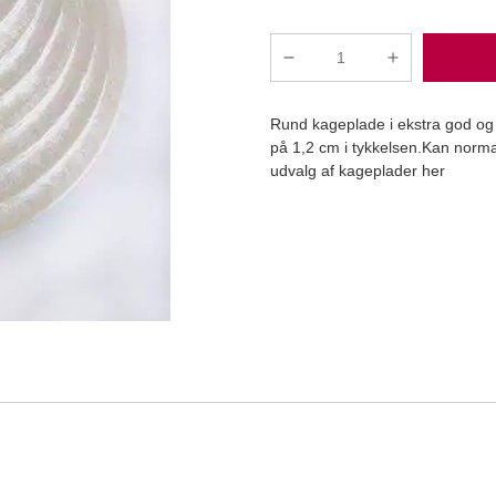
Kageplade
sølv
rund
Rund kageplade i ekstra god og h
Ø25
på 1,2 cm i tykkelsen.Kan norma
cm
udvalg af kageplader her
1,2
cm
Læg i kurv
tyk
1
stk
antal