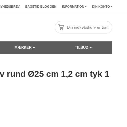
NYHEDSBREV
BAGETID BLOGGEN
INFORMATION
DIN KONTO
Din indkøbskurv er tom
MÆRKER
TILBUD
v rund Ø25 cm 1,2 cm tyk 1
☓