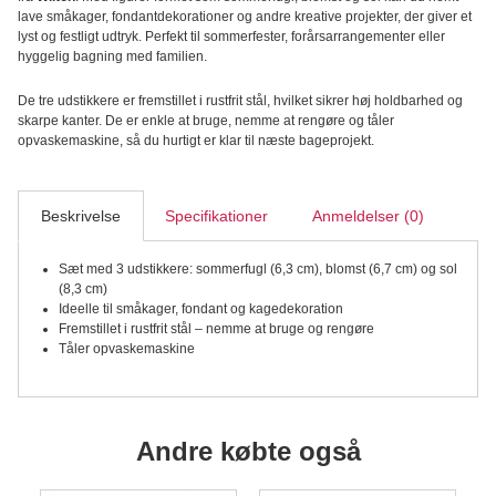
Blomst
lave småkager, fondantdekorationer og andre kreative projekter, der giver et
og
lyst og festligt udtryk. Perfekt til sommerfester, forårsarrangementer eller
Sol
hyggelig bagning med familien.
3
dele
De tre udstikkere er fremstillet i rustfrit stål, hvilket sikrer høj holdbarhed og
antal
skarpe kanter. De er enkle at bruge, nemme at rengøre og tåler
opvaskemaskine, så du hurtigt er klar til næste bageprojekt.
Beskrivelse
Specifikationer
Anmeldelser (0)
Sæt med 3 udstikkere: sommerfugl (6,3 cm), blomst (6,7 cm) og sol
(8,3 cm)
Ideelle til småkager, fondant og kagedekoration
Fremstillet i rustfrit stål – nemme at bruge og rengøre
Tåler opvaskemaskine
Andre købte også