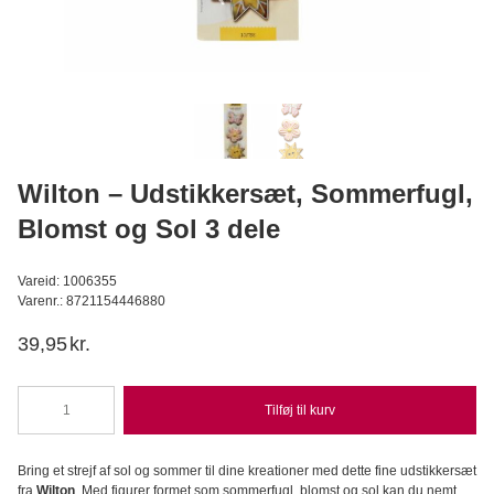
Silikomart - Velvetspray Oil-Based, White 400ml
Silikomart Professional
149,95
DKK
Læg i kurv
Wilton – Udstikkersæt, Sommerfugl,
Blomst og Sol 3 dele
Vareid: 1006355
Varenr.: 8721154446880
39,95
kr.
Tilføj til kurv
Wilton
-
Udstikkersæt,
Bring et strejf af sol og sommer til dine kreationer med dette fine udstikkersæt
Sommerfugl,
fra
Wilton
. Med figurer formet som sommerfugl, blomst og sol kan du nemt