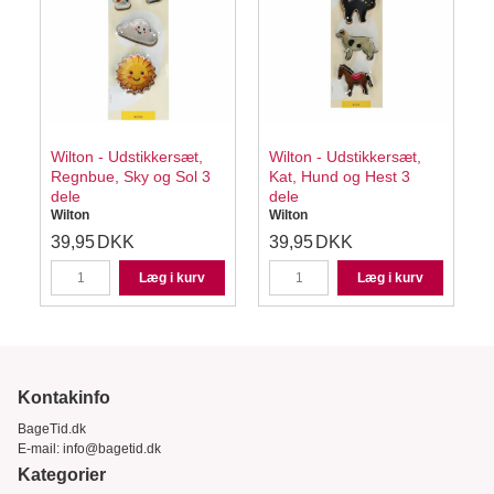
Wilton - Udstikkersæt,
Wilton - Udstikkersæt,
Regnbue, Sky og Sol 3
Kat, Hund og Hest 3
dele
dele
Wilton
Wilton
W
39,95
DKK
39,95
DKK
Læg i kurv
Læg i kurv
Kontakinfo
BageTid.dk
E-mail:
info@bagetid.dk
Kategorier