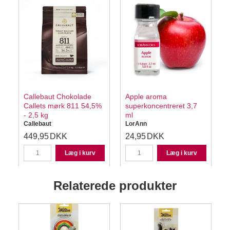
Callebaut Chokolade
Apple aroma
Callets mørk 811 54,5%
superkoncentreret 3,7
- 2,5 kg
ml
Callebaut
LorAnn
449,95
DKK
24,95
DKK
Læg i kurv
Læg i kurv
Relaterede produkter