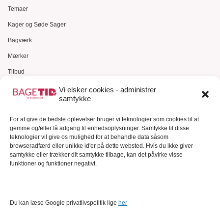
Temaer
Kager og Søde Sager
Bagværk
Mærker
Tilbud
Gavekort
Vi elsker cookies - administrer
samtykke
Kundeservice
For at give de bedste oplevelser bruger vi teknologier som cookies til at
Kundeservice
gemme og/eller få adgang til enhedsoplysninger. Samtykke til disse
FAQ – Ofte stillede spørgsmål
teknologier vil give os mulighed for at behandle data såsom
browseradfærd eller unikke id'er på dette websted. Hvis du ikke giver
Om Bagetid.dk
samtykke eller trækker dit samtykke tilbage, kan det påvirke visse
funktioner og funktioner negativt.
Se Fødevarestyrelsens smiley-rapporter
Forretningsbetingelser
Cookies
Du kan læse Google privatlivspolitik lige
her
Persondatapolitik