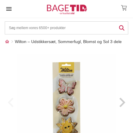
Skip
to
content
Wilton – Udstikkersæt, Sommerfugl, Blomst og Sol 3 dele
Måske kunne nogle af
☓
disse produkter have din
interesse?