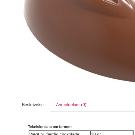
Apple aroma superkoncentreret 3,7 ml
LorAnn
24,95
DKK
Beskrivelse
Anmeldelser (0)
Tekniske data om formen:
Vægt pr. færdig chokolade:
20 gr