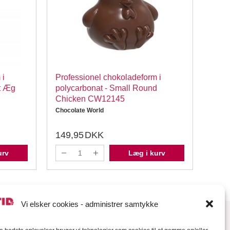
 i
Professionel chokoladeform i
Prof
t Æg
polycarbonat - Small Round
poly
Chicken CW12145
CW1
Chocolate World
Choco
149,95
DKK
149
urv
Læg i kurv
Vi elsker cookies - administrer samtykke