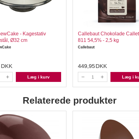
ewCake - Kagestativ
Callebaut Chokolade Calle
t stål, Ø32 cm
811 54,5% - 2,5 kg
wCake
Callebaut
5
DKK
449,95
DKK
Læg i kurv
Læg i k
Relaterede produkter