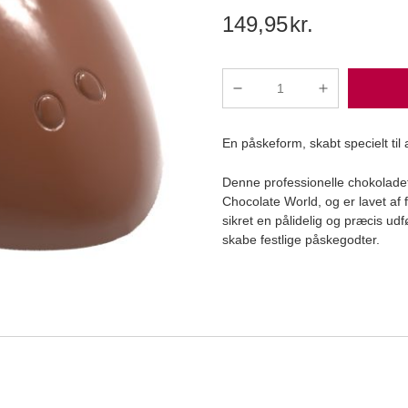
149,95
kr.
Professionel
chokoladeform
i
En påskeform, skabt specielt til 
polycarbonat
-
Læg i kurv
Denne professionelle chokolad
Kanin
Chocolate World, og er lavet af
Chokoladeform
sikret en pålidelig og præcis udfø
CW1875
skabe festlige påskegodter.
antal