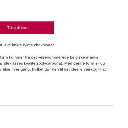
Hved
Tilføj til kurv
Bager
59,
at lave lækre fyldte chokolader.
eform kommer fra det velrenommerede belgiske mærke,
 førsteklasses kvalitetspolycarbonat. Med denne form er du
relse hver gang, hvilket gør den til det ideelle værktøj til at