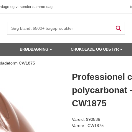
verdage og vi sender samme dag
BRØDBAGNING
CHOKOLADE OG UDSTYR
okoladeform CW1875
 produkter have din interesse?
Professionel 
polycarbonat 
CW1875
Vareid: 990536
Varenr.: CW1875