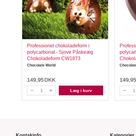
Professionel chokoladeform i
Profess
polycarbonat - Sjove Påskeæg
polycar
Chokoladeform CW1873
Chokol
Chocolate World
Chocolat
149,95
DKK
149,9
Læg i kurv
Kontakinfo
Kategorier