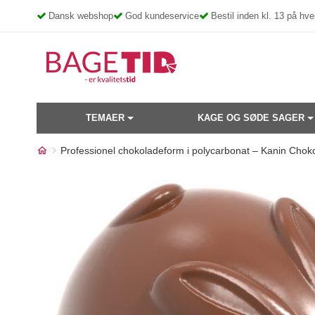
Skip
Dansk webshop
God kundeservice
Bestil inden kl. 13 på h
to
content
TEMAER
KAGE OG SØDE SAGER
Professionel chokoladeform i polycarbonat – Kanin Ch
Måske kunne nogle af disse