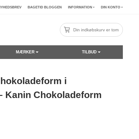
NYHEDSBREV
BAGETID BLOGGEN
INFORMATION
DIN KONTO
Din indkøbskurv er tom
MÆRKER
TILBUD
chokoladeform i
☓
– Kanin Chokoladeform