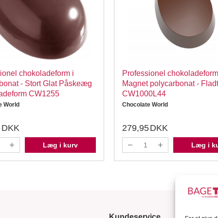
ionel chokoladeform i
Professionel chokoladeform
bonat - Stort Glat Påskeæg
Magnet polycarbonat - Flad
adeform CW1255
CW1000L44
e World
Chocolate World
5
DKK
279,95
DKK
Læg i kurv
Læg i k
Kundeservice