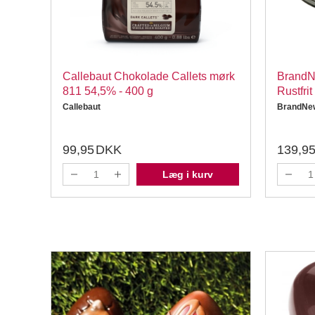
ne
Callebaut Chokolade Callets mørk
BrandN
811 54,5% - 400 g
Rustfri
Callebaut
BrandNe
99,95
DKK
139,9
Læg i kurv