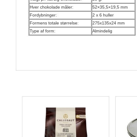
Hver chokolade måler:
52×35,5×19,5 mm
Fordybninger:
2 x 6 huller
Formens totale størrelse:
275x135x24 mm
Type af form:
Almindelig