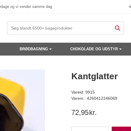
verdage og vi sender samme dag
BRØDBAGNING
CHOKOLADE OG UDSTYR
 produkter have din interesse?
Kantglatter
Vareid: 9915
Varenr.: 4260412246069
72,95
kr.