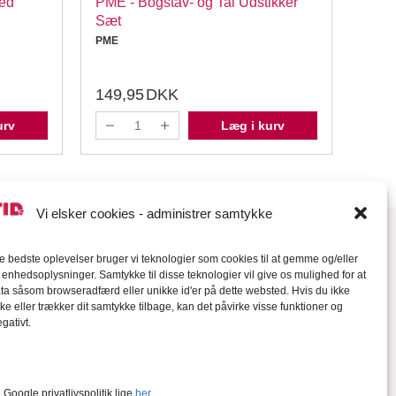
ed
PME - Bogstav- og Tal Udstikker
Bran
Sæt
Udst
PME
Bran
149,95
DKK
19,
urv
Læg i kurv
Vi elsker cookies - administrer samtykke
de bedste oplevelser bruger vi teknologier som cookies til at gemme og/eller
l enhedsoplysninger. Samtykke til disse teknologier vil give os mulighed for at
a såsom browseradfærd eller unikke id'er på dette websted. Hvis du ikke
ke eller trækker dit samtykke tilbage, kan det påvirke visse funktioner og
gativt.
orter
Google privatlivspolitik lige
her