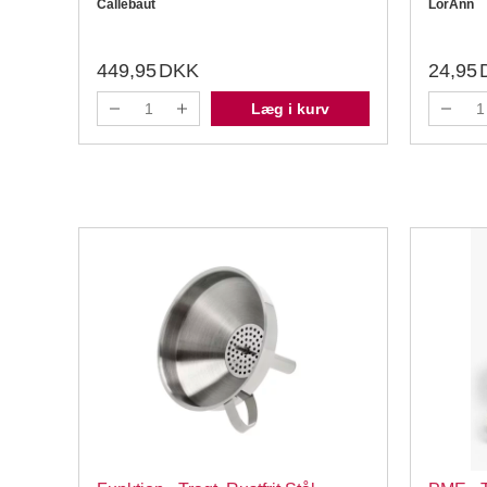
Callebaut
LorAnn
449,95
DKK
24,95
Læg i kurv