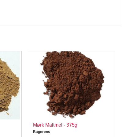
Mørk Maltmel - 375g
Kond
Pass
Bagerens