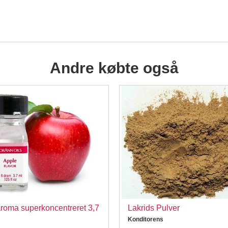
Andre købte også
roma superkoncentreret 3,7
Lakrids Pulver
Konditorens