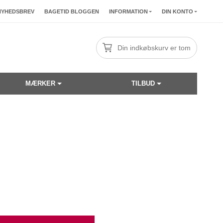
NYHEDSBREV
BAGETID BLOGGEN
INFORMATION
DIN KONTO
Din indkøbskurv er tom
MÆRKER
TILBUD
☓