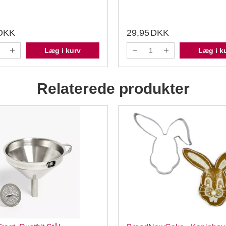
DKK
29,95
DKK
Læg i kurv
Læg i k
Relaterede produkter