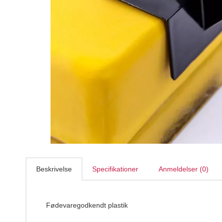
Wilfa - Glacier, Isterningmaskine
Wilfa
1.199,95
DKK
999,95
DKK
Beskrivelse
Specifikationer
Anmeldelser (0)
Fødevaregodkendt plastik