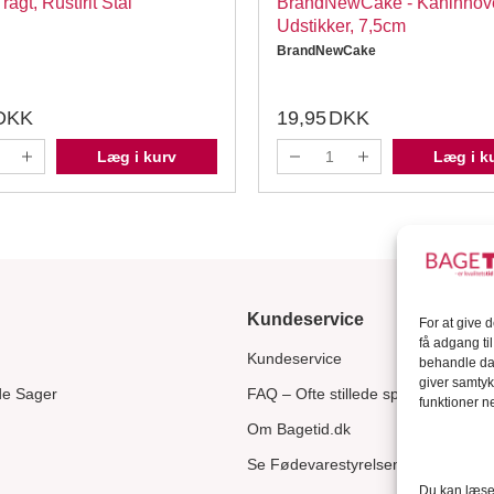
agt, Rustfrit Stål
BrandNewCake - Kaninhov
Udstikker, 7,5cm
BrandNewCake
DKK
19,95
DKK
Læg i kurv
Læg i k
Kundeservice
For at give 
få adgang ti
Kundeservice
behandle dat
giver samtyk
de Sager
FAQ – Ofte stillede spørgsmål
funktioner ne
Om Bagetid.dk
Se Fødevarestyrelsens smiley-rapp
Du kan læse 