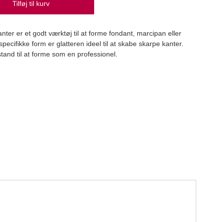
Tilføj til kurv
nter er et godt værktøj til at forme fondant, marcipan eller
specifikke form er glatteren ideel til at skabe skarpe kanter.
Capu
stand til at forme som en professionel.
Caput
109