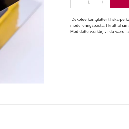
Kantglatter
antal
Dekofee kantglatter til skarpe ka
modelleringspasta. I kraft af sin 
Med dette værktøj vil du være i 
Læg i kurv