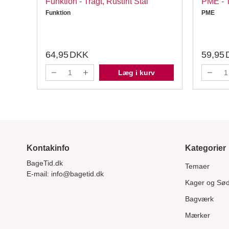
Funktion - Tragt, Rustfrit Stål
PME - Tr
Funktion
PME
64,95
DKK
59,95
Læg i kurv
Kontakinfo
Kategorier
BageTid.dk
Temaer
E-mail:
info@bagetid.dk
Kager og Sø
Bagværk
Mærker