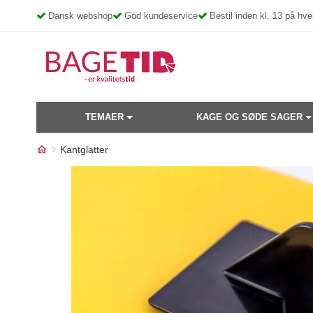
Skip
Dansk webshop
God kundeservice
Bestil inden kl. 13 på h
to
content
TEMAER
KAGE OG SØDE SAGER
Kantglatter
Måske kunne nogle af disse
17%