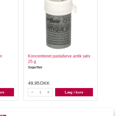
er
Koncentreret pastafarve antik sølv
Konc
25 g
grøn
Sugarflair
Sugarf
49,95
DKK
39,
urv
Læg i kurv