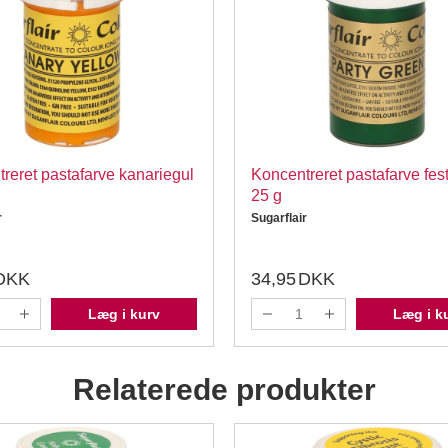
reret pastafarve kanariegul
Koncentreret pastafarve fes
25 g
r
Sugarflair
DKK
34,95
DKK
Læg i kurv
Læg i k
Relaterede produkter