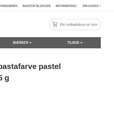
NYHEDSBREV
BAGETID BLOGGEN
INFORMATION
DIN KONTO
Din indkøbskurv er tom
MÆRKER
TILBUD
pastafarve pastel
☓
5 g