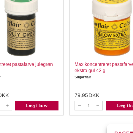
reret pastafarve julegrøn
Max koncentreret pastafarv
ekstra gul 42 g
r
Sugarflair
DKK
79,95
DKK
Læg i kurv
Læg i k