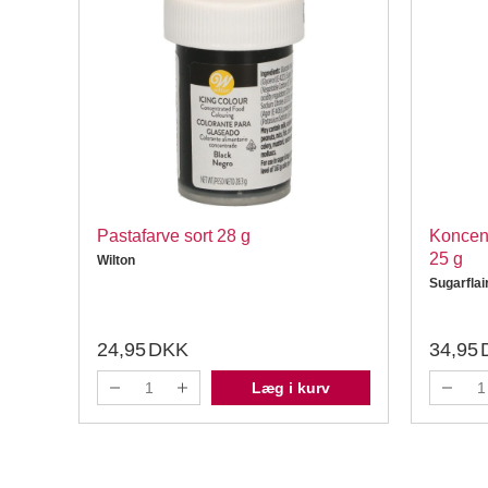
lton
Pastafarve sort 28 g
Koncent
25 g
Wilton
Sugarflai
24,95
DKK
34,95
Læg i kurv