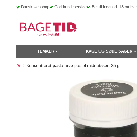
Skip
Dansk webshop
God kundeservice
Bestil inden kl. 13 på h
to
content
TEMAER
KAGE OG SØDE SAGER
Koncentreret pastafarve pastel midnatssort 25 g
Måske kunne nogle af disse