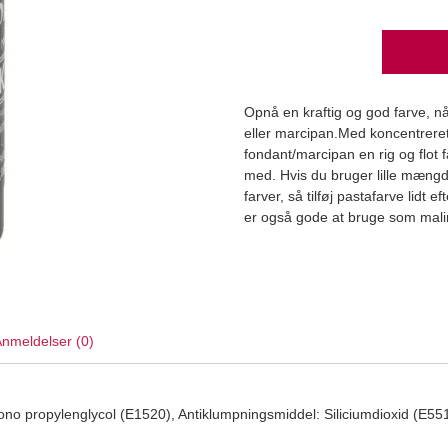
Opnå en kraftig og god farve, når
eller marcipan.Med koncentreret S
fondant/marcipan en rig og flot 
med. Hvis du bruger lille mængd
Læg i kurv
farver, så tilføj pastafarve lidt 
er også gode at bruge som mali
nmeldelser (0)
ono propylenglycol (E1520), Antiklumpningsmiddel: Siliciumdioxid (E551)