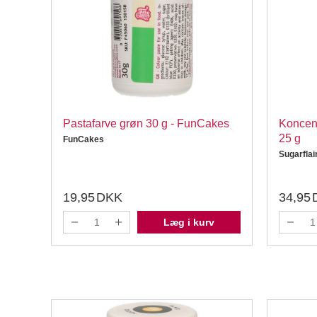
ød 25
Pastafarve grøn 30 g - FunCakes
Koncent
25 g
FunCakes
Sugarflai
19,95
DKK
34,95
Læg i kurv