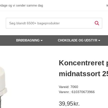
verdage og vi sender samme dag
BRØDBAGNING
CHOKOLADE OG UDSTYR
 produkter have din interesse?
Koncentreret 
midnatssort 2
Vareid: 7060
Varenr.: 610370673966
39,95
kr.