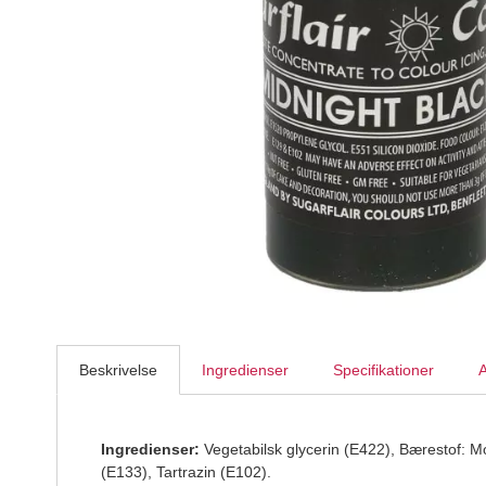
Callebaut Chokolade Callets lys 823 33,6% - 1 kg
Callebaut
199,95
DKK
Beskrivelse
Ingredienser
Specifikationer
A
Ingredienser:
Vegetabilsk glycerin (E422), Bærestof: M
(E133), Tartrazin (E102).