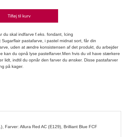
Tilføj til kurv
Mini
 du skal indfarve f.eks. fondant, Icing
Wilton
ugarflair pastafarve, i pastel midnat sort, får din
69,
farve, uden at ændre konsistensen af det produkt, du arbejder
e kan du opnå lyse pastelfarver.Men hvis du vil have stærkere
efter lidt, indtil du opnår den farver du ønsker. Disse pastafarver
ng på kager.
, Farver: Allura Red AC (E129), Brilliant Blue FCF