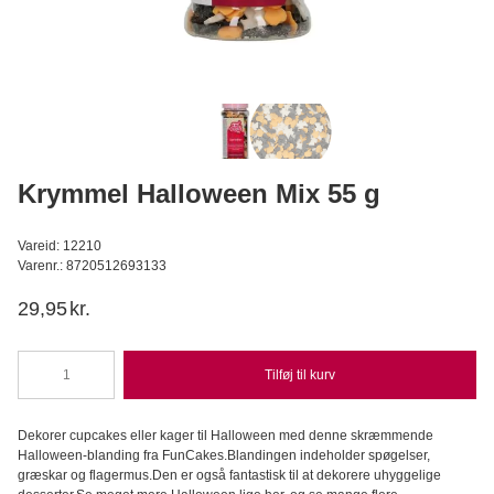
3D kagelys Paw Patrol Chase 7 cm
Dekora
44,95
DKK
Læg i kurv
Krymmel Halloween Mix 55 g
Vareid: 12210
Varenr.: 8720512693133
29,95
kr.
Tilføj til kurv
Krymmel
Halloween
Mix
Dekorer cupcakes eller kager til Halloween med denne skræmmende
55
Halloween-blanding fra FunCakes.Blandingen indeholder spøgelser,
g
græskar og flagermus.Den er også fantastisk til at dekorere uhyggelige
antal