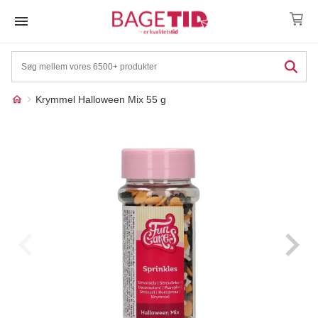
Skip
to
content
Krymmel Halloween Mix 55 g
Måske kunne nogle af
☓
disse produkter have din
interesse?