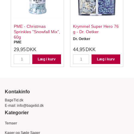
PME - Christmas
Krymmel Super Hero 76
Sprinkles "Snowfall Mix",
g - Dr. Oetker
60g
Dr. Oetker
D
PME
29,95
DKK
44,95
DKK
K
Læg i kurv
Læg i kurv
Kontakinfo
BageTid.dk
E-mail:
info@bagetid.dk
Kategorier
Temaer
Kager og Søde Sager