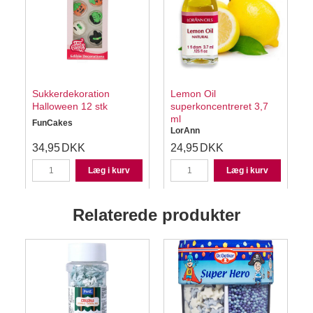
Sukkerdekoration
Lemon Oil
Halloween 12 stk
superkoncentreret 3,7
ml
FunCakes
LorAnn
34,95
DKK
24,95
DKK
Læg i kurv
Læg i kurv
Relaterede produkter