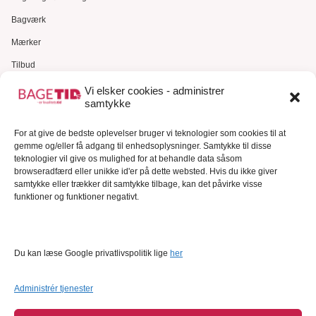
Bagværk
Mærker
Tilbud
Gavekort
Vi elsker cookies - administrer
samtykke
Kundeservice
For at give de bedste oplevelser bruger vi teknologier som cookies til at
Kundeservice
gemme og/eller få adgang til enhedsoplysninger. Samtykke til disse
FAQ – Ofte stillede spørgsmål
teknologier vil give os mulighed for at behandle data såsom
browseradfærd eller unikke id'er på dette websted. Hvis du ikke giver
Om Bagetid.dk
samtykke eller trækker dit samtykke tilbage, kan det påvirke visse
funktioner og funktioner negativt.
Se Fødevarestyrelsens smiley-rapporter
Forretningsbetingelser
Cookies
Du kan læse Google privatlivspolitik lige
her
Persondatapolitik
Administrér tjenester