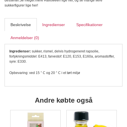
desserter.Se meget mere Halloween lige her, og se mange flere
sukkerfigurer lige her!
Beskrivelse
Ingredienser
Specifikationer
Anmeldelser (0)
Ingredienser:
sukker, rismel, delvis hydrogeneret rapsolie,
fortykningsmiddel: E413, farvestof: E120, E153, E160a, aromastoffer,
syre: E330.
Opbevaring: ved 15 ° C og 20 ° C i et tørt miljø
Andre købte også