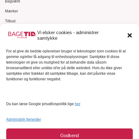
Bagværk
Mærker
Tilbud
Gavekort
Vi elsker cookies - administrer
samtykke
Kundeservice
For at give de bedste oplevelser bruger vi teknologier som cookies til at
Kundeservice
gemme og/eller få adgang til enhedsoplysninger. Samtykke til disse
FAQ – Ofte stillede spørgsmål
teknologier vil give os mulighed for at behandle data såsom
browseradfærd eller unikke id'er på dette websted. Hvis du ikke giver
Om Bagetid.dk
samtykke eller trækker dit samtykke tilbage, kan det påvirke visse
funktioner og funktioner negativt.
Se Fødevarestyrelsens smiley-rapporter
Forretningsbetingelser
Cookies
Du kan læse Google privatlivspolitik lige
her
Persondatapolitik
Administrér tjenester
Godkend