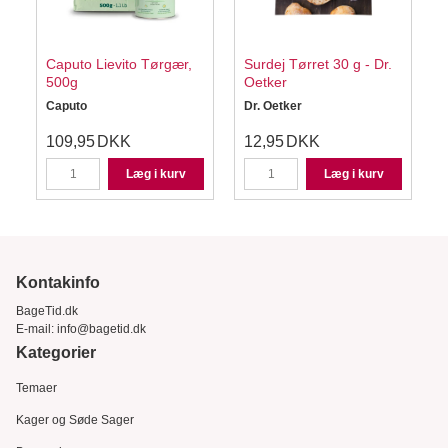
Caputo Lievito Tørgær,
Surdej Tørret 30 g - Dr.
500g
Oetker
Caputo
Dr. Oetker
109,95
DKK
12,95
DKK
Læg i kurv
Læg i kurv
Kontakinfo
BageTid.dk
E-mail:
info@bagetid.dk
Kategorier
Temaer
Kager og Søde Sager