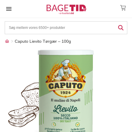
Skip
to
content
Caputo Lievito Tørgær – 100g
Måske kunne nogle af
☓
disse produkter have din
interesse?