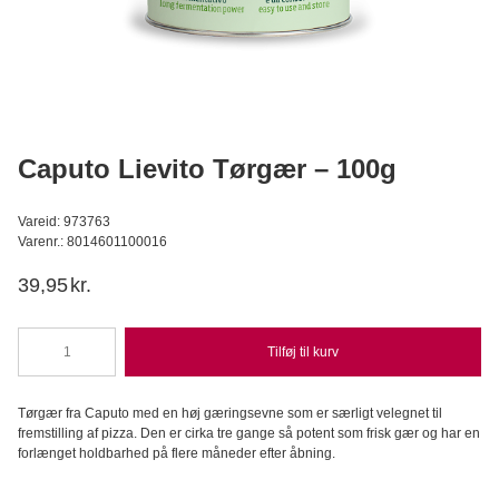
Callebaut Chokolade Callets mørk 811 54,5% - 400 g
Callebaut
C
99,95
DKK
Læg i kurv
Caputo Lievito Tørgær – 100g
Vareid: 973763
Varenr.: 8014601100016
39,95
kr.
Tilføj til kurv
Caputo
Lievito
Tørgær
Tørgær fra Caputo med en høj gæringsevne som er særligt velegnet til
-
fremstilling af pizza. Den er cirka tre gange så potent som frisk gær og har en
100g
forlænget holdbarhed på flere måneder efter åbning.
antal