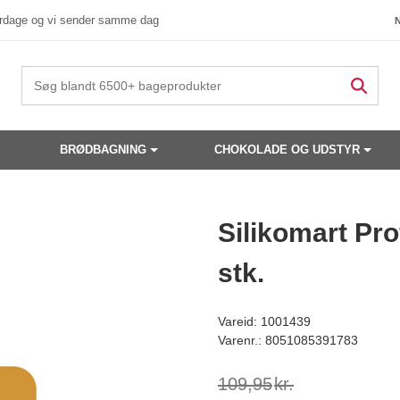
verdage og vi sender samme dag
BRØDBAGNING
CHOKOLADE OG UDSTYR
 produkter have din interesse?
Silikomart Pro
stk.
Vareid: 1001439
Varenr.: 8051085391783
109,95
kr.