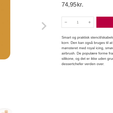
Original
Current
74,95
kr.
price
price
was:
is:
2,5 kg
Silikomart
Professional
109,95kr..
74,95kr..
-
Smart og praktisk stencil/skabel
Linea
korn. Den kan også bruges til at
Stencil,
mønsteret med royal icing, smør
Læg i kurv
2
airbrush. De populære forme fra Si
stk.
silikone, og det er ikke uden gru
antal
dessertchefer verden over.