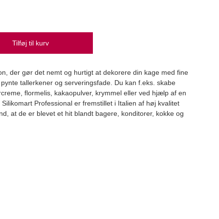
Tilføj til kurv
Kard
Karda
on, der gør det nemt og hurtigt at dekorere din kage med fine
59,
 pynte tallerkener og serveringsfade. Du kan f.eks. skabe
creme, flormelis, kakaopulver, krymmel eller ved hjælp af en
likomart Professional er fremstillet i Italien af høj kvalitet
nd, at de er blevet et hit blandt bagere, konditorer, kokke og