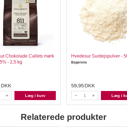
ut Chokolade Callets mørk
Hvedesur Surdejspulver - 
5% - 2,5 kg
Bagerens
5
DKK
59,95
DKK
Læg i kurv
Læg i k
Relaterede produkter