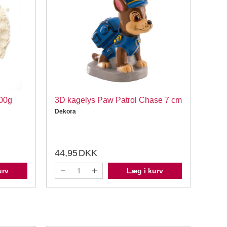
500g
3D kagelys Paw Patrol Chase 7 cm
Lakr
Dekora
Kondi
44,95
DKK
29,
urv
Læg i kurv