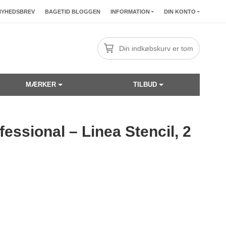
NYHEDSBREV
BAGETID BLOGGEN
INFORMATION
DIN KONTO
Din indkøbskurv er tom
MÆRKER
TILBUD
fessional – Linea Stencil, 2
☓