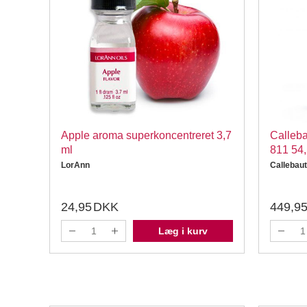
Apple aroma superkoncentreret 3,7
Calleba
ml
811 54,
LorAnn
Callebaut
24,95
DKK
449,9
Læg i kurv