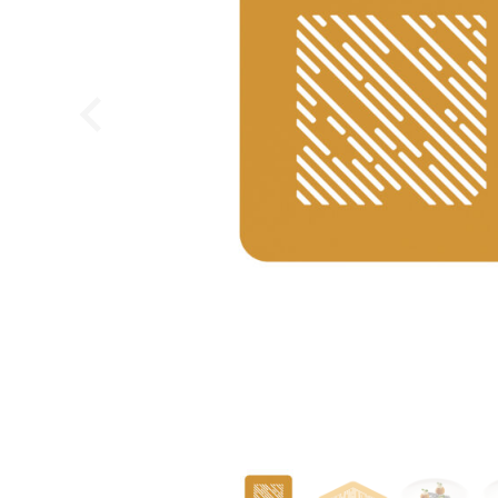
Callebaut Chokolade Callets ekstra mørk 70-30-38 - 
Callebaut
469,95
DKK