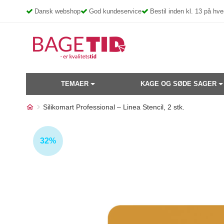
Skip
Dansk webshop
God kundeservice
Bestil inden kl. 13 på h
to
content
TEMAER
KAGE OG SØDE SAGER
Silikomart Professional – Linea Stencil, 2 stk.
Måske kunne nogle af disse
32%