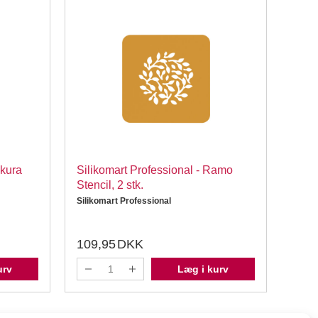
akura
Silikomart Professional - Ramo
Silik
Stencil, 2 stk.
Loto 
Silikomart Professional
Siliko
109,95
DKK
109
urv
Læg i kurv