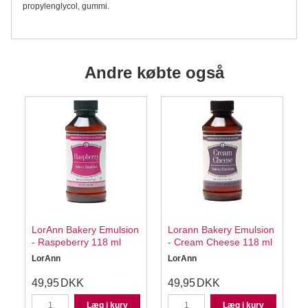
propylenglycol, gummi.
Andre købte også
LorAnn Bakery Emulsion
Lorann Bakery Emulsion
- Raspeberry 118 ml
- Cream Cheese 118 ml
LorAnn
LorAnn
49,95
DKK
49,95
DKK
Læg i kurv
Læg i kurv