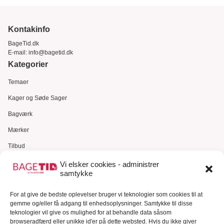
Kontakinfo
BageTid.dk
E-mail:
info@bagetid.dk
Kategorier
Temaer
Kager og Søde Sager
Bagværk
Mærker
Tilbud
Gavekort
Vi elsker cookies - administrer
samtykke
Kundeservice
For at give de bedste oplevelser bruger vi teknologier som cookies til at
Kundeservice
gemme og/eller få adgang til enhedsoplysninger. Samtykke til disse
FAQ – Ofte stillede spørgsmål
teknologier vil give os mulighed for at behandle data såsom
browseradfærd eller unikke id'er på dette websted. Hvis du ikke giver