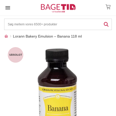
Skip
to
content
Lorann Bakery Emulsion – Banana 118 ml
Måske kunne nogle af
☓
disse produkter have din
UDSOLGT
interesse?