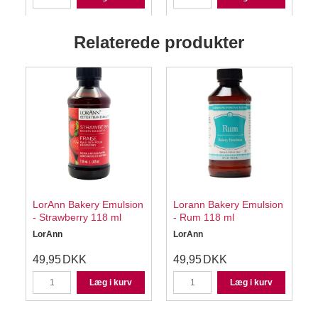
Relaterede produkter
g
LorAnn Bakery Emulsion
Lorann Bakery Emulsion
- Strawberry 118 ml
- Rum 118 ml
LorAnn
LorAnn
49,95
DKK
49,95
DKK
Læg i kurv
Læg i kurv