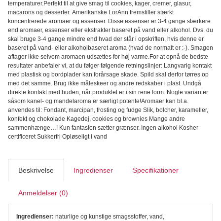
temperaturer.Perfekt til at give smag til cookies, kager, cremer, glasur,
macarons og desserter. Amerikanske LorAnn fremstiller stærkt
koncentrerede aromaer og essenser. Disse essenser er 3-4 gange stærkere
end aromaer, essenser eller ekstrakter baseret på vand eller alkohol. Dvs. du
skal bruge 3-4 gange mindre end hvad der står i opskriften, hvis denne er
baseret på vand- eller alkoholbaseret aroma (hvad de normalt er :-). Smagen
aftager ikke selvom aromaen udsættes for høj varme.For at opnå de bedste
resultater anbefaler vi, at du følger følgende retningslinjer: Langvarig kontakt
med plastisk og bordplader kan forårsage skade. Spild skal derfor tørres op
med det samme. Brug ikke måleskeer og andre redskaber i plast. Undgå
direkte kontakt med huden, når produktet er i sin rene form. Nogle varianter
såsom kanel- og mandelaroma er særligt potente!Aromaer kan bl.a.
anvendes til: Fondant, marcipan, frosting og fudge Slik, bolcher, karameller,
konfekt og chokolade Kagedej, cookies og brownies Mange andre
sammenhænge…! Kun fantasien sætter grænser. Ingen alkohol Kosher
certificeret Sukkerfri Opløseligt i vand
Beskrivelse
Ingredienser
Specifikationer
Anmeldelser (0)
Ingredienser:
naturlige og kunstige smagsstoffer, vand,