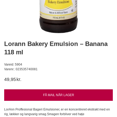
Lakrids Pulver
Konditorens
29,95
DKK
Læg i kurv
Lorann Bakery Emulsion – Banana
118 ml
Vareid: 5904
Varenr.: 023535740081
49,95
kr.
FÅ MAIL NÅR LAGER
LorAnn Proffesional Bageri Emulsioner, er en koncentreret ekstrakt med en
rig, lækker og langvarig smag.Smagen forbliver ved høje