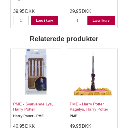
S
39,95
DKK
29,95
DKK
Læg i kurv
Læg i kurv
Relaterede produkter
PME - Svævende Lys,
PME - Harry Potter
Harry Potter
Kagelys, Harry Potter
Harry Potter - PME
PME
40,95
DKK
49,95
DKK