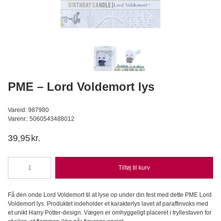
Callebaut Chokolade Callets mørk 811 54,5% - 2,5 kg
Callebaut
449,95
DKK
Læg i kurv
PME – Lord Voldemort lys
Vareid: 987980
Varenr.: 5060543488012
39,95
kr.
Tilføj til kurv
PME
-
Lord
Få den onde Lord Voldemort til at lyse op under din fest med dette PME Lord
Voldemort
Voldemort lys. Produktet indeholder et karakterlys lavet af paraffinvoks med
lys
et unikt Harry Potter-design. Vægen er omhyggeligt placeret i tryllestaven for
antal