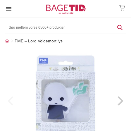
Skip
to
content
PME – Lord Voldemort lys
Måske kunne nogle af
☓
disse produkter have din
interesse?