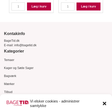
Læg i kurv
Læg i kurv
Kontakinfo
BageTid.dk
E-mail:
info@bagetid.dk
Kategorier
Temaer
Kager og Søde Sager
Bagværk
Mærker
Tilbud
Gavekort
Vi elsker cookies - administrer
samtykke
Kundeservice