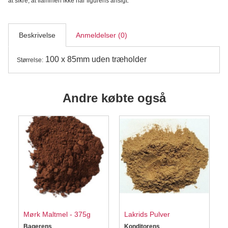
at sikre, at flammen ikke når figurens ansigt.
Beskrivelse
Anmeldelser (0)
100 x 85mm uden træholder
Størrelse:
Andre købte også
Mørk Maltmel - 375g
Lakrids Pulver
Bagerens
Konditorens