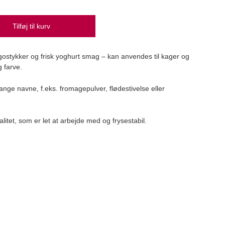
Tilføj til kurv
Mørk
tykker og frisk yoghurt smag – kan anvendes til kager og
Bager
 farve.
39,
ge navne, f.eks. fromagepulver, flødestivelse eller
alitet, som er let at arbejde med og frysestabil.