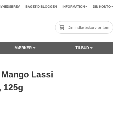
NYHEDSBREV
BAGETID BLOGGEN
INFORMATION
DIN KONTO
Din indkøbskurv er tom
MÆRKER
TILBUD
 Mango Lassi
☓
, 125g