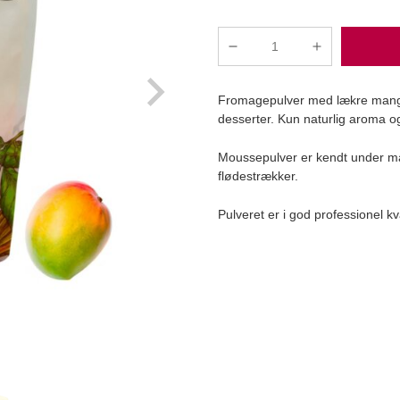
Konditorens
-
Mango
Fromagepulver med lækre mangos
Lassi
desserter. Kun naturlig aroma og
Moussepulver,
125g
Moussepulver er kendt under man
antal
Læg i kurv
flødestrækker.
Pulveret er i god professionel kv