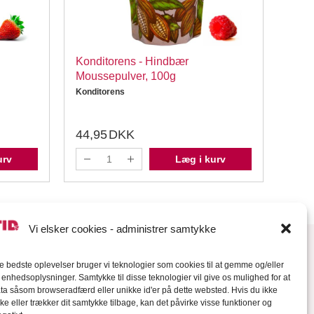
Konditorens - Hindbær
Kond
Moussepulver, 100g
Mous
Konditorens
Kondi
44,95
DKK
39,
urv
Læg i kurv
Vi elsker cookies - administrer samtykke
de bedste oplevelser bruger vi teknologier som cookies til at gemme og/eller
l enhedsoplysninger. Samtykke til disse teknologier vil give os mulighed for at
a såsom browseradfærd eller unikke id'er på dette websted. Hvis du ikke
ke eller trækker dit samtykke tilbage, kan det påvirke visse funktioner og