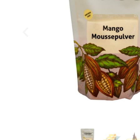
Lakrids Pulver
Konditorens
29,95
DKK