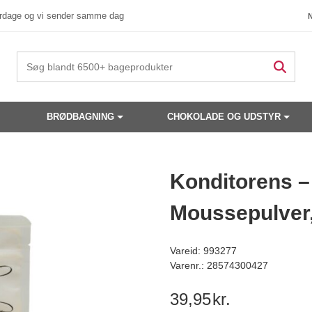
verdage og vi sender samme dag
BRØDBAGNING
CHOKOLADE OG UDSTYR
 produkter have din interesse?
Konditorens –
Moussepulver
Vareid: 993277
Varenr.: 28574300427
39,95
kr.