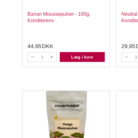
Banan Moussepulver - 100g,
Neutral
500g
Konditorens
Kondit
44,95
DKK
29,95
Læg i kurv