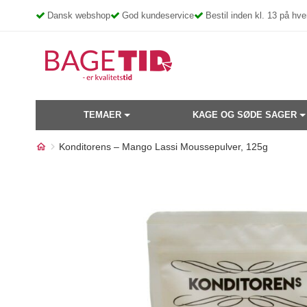
Skip
Dansk webshop
God kundeservice
Bestil inden kl. 13 på h
to
content
TEMAER
KAGE OG SØDE SAGER
Konditorens – Mango Lassi Moussepulver, 125g
Måske kunne nogle af disse