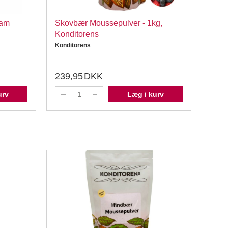
eam
Skovbær Moussepulver - 1kg,
Fers
Konditorens
Mous
Konditorens
Kondi
239,95
DKK
239
urv
Læg i kurv