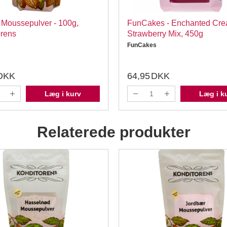
 Moussepulver - 100g,
FunCakes - Enchanted Cr
orens
Strawberry Mix, 450g
FunCakes
DKK
64,95
DKK
Læg i kurv
Læg i k
Relaterede produkter