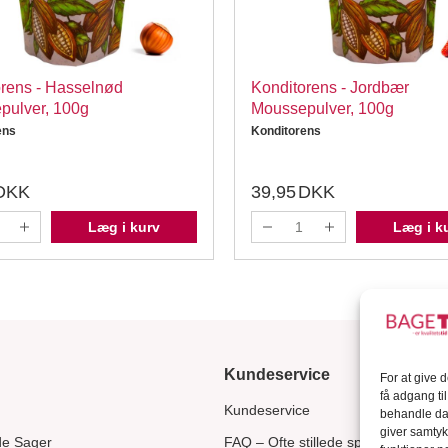
rens - Hasselnød
Konditorens - Jordbær
pulver, 100g
Moussepulver, 100g
ens
Konditorens
DKK
39,95
DKK
Læg i kurv
Læg i k
Kundeservice
For at give 
få adgang ti
Kundeservice
behandle dat
giver samtyk
de Sager
FAQ – Ofte stillede spørgsmål