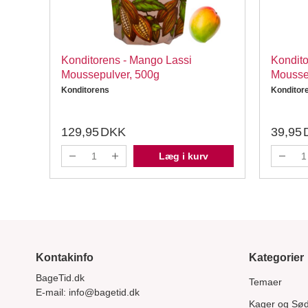
Konditorens - Mango Lassi
Kondito
Moussepulver, 500g
Mousse
Konditorens
Konditor
129,95
DKK
39,95
Læg i kurv
Kontakinfo
Kategorier
BageTid.dk
Temaer
E-mail:
info@bagetid.dk
Kager og Sø