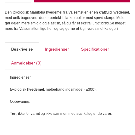
hvedemel
Økologisk
Den Økologisk Manitoba hvedemel fra Valsemøllen er en kraftfuld hvedemel,
1
med unik bageevne, der er perfekt til lækre boller med sprød skorpe.Melet
kg
gør dejen mere smidig og elastisk, så du får et ekstra luftigt brød.Se meget
-
mere fra Valsemøllen lige her, og tag gerne et kig i vores mel-kategori
Valsemøllen
antal
Beskrivelse
Ingredienser
Specifikationer
Anmeldelser (0)
Ingredienser.
Økologisk
hvedemel
, melbehandlingsmiddel (E300).
Opbevaring:
Tørt, ikke for varmt og ikke sammen med stærkt lugtende varer.