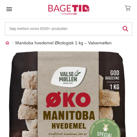
Skip
to
content
Manitoba hvedemel Økologisk 1 kg – Valsemøllen
Måske kunne nogle af
☓
disse produkter have din
interesse?