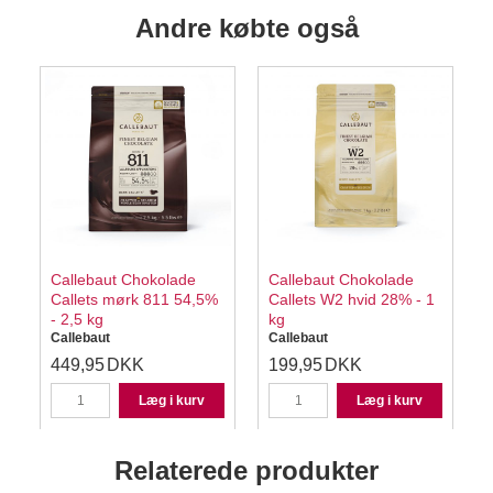
Andre købte også
Callebaut Chokolade
Callebaut Chokolade
Callets mørk 811 54,5%
Callets W2 hvid 28% - 1
- 2,5 kg
kg
-
Callebaut
Callebaut
C
449,95
DKK
199,95
DKK
Læg i kurv
Læg i kurv
Relaterede produkter