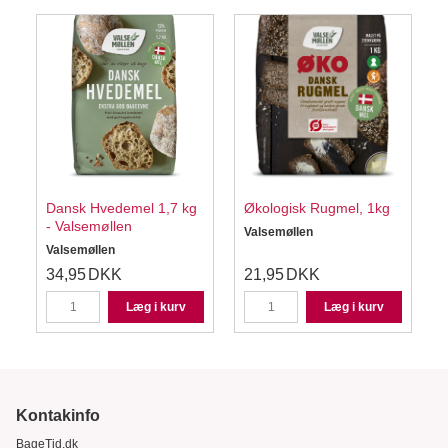
Dansk Hvedemel 1,7 kg
Økologisk Rugmel, 1kg
- Valsemøllen
Valsemøllen
Valsemøllen
34,95
DKK
21,95
DKK
Læg i kurv
Læg i kurv
Kontakinfo
BageTid.dk