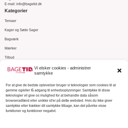
E-mail:
info@bagetid.dk
Kategorier
Temaer
Kager og Søde Sager
Bagværk
Mærker
Tilbud
Gavekort
Vi elsker cookies - administrer
samtykke
Kundeservice
For at give de bedste oplevelser bruger vi teknologier som cookies til at
Kundeservice
gemme og/eller få adgang til enhedsoplysninger. Samtykke til disse
FAQ – Ofte stillede spørgsmål
teknologier vil give os mulighed for at behandle data såsom
browseradfærd eller unikke id'er på dette websted. Hvis du ikke giver
Om Bagetid.dk
samtykke eller trækker dit samtykke tilbage, kan det påvirke visse
funktioner og funktioner negativt.
Se Fødevarestyrelsens smiley-rapporter
Forretningsbetingelser