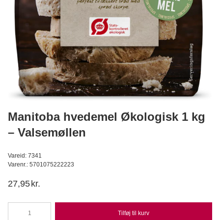
Målebægre 500 ml
Schneider
29,95
DKK
Læg i kurv
Manitoba hvedemel Økologisk 1 kg
– Valsemøllen
Vareid: 7341
Varenr.: 5701075222223
27,95
kr.
Tilføj til kurv
Manitoba