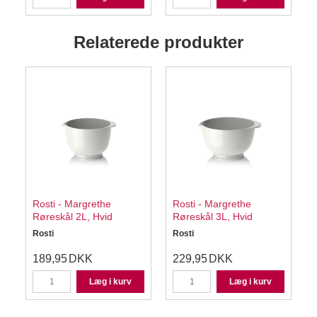
Relaterede produkter
Rosti - Margrethe
Rosti - Margrethe
Røreskål 2L, Hvid
Røreskål 3L, Hvid
Rosti
Rosti
R
189,95
DKK
229,95
DKK
Læg i kurv
Læg i kurv