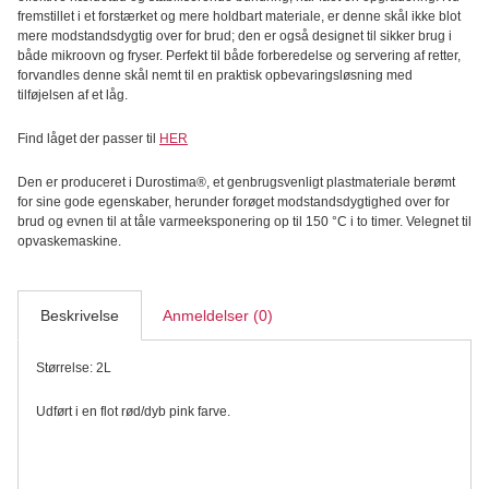
2L,
fremstillet i et forstærket og mere holdbart materiale, er denne skål ikke blot
Beetroot
mere modstandsdygtig over for brud; den er også designet til sikker brug i
antal
både mikroovn og fryser. Perfekt til både forberedelse og servering af retter,
forvandles denne skål nemt til en praktisk opbevaringsløsning med
tilføjelsen af et låg.
Find låget der passer til
HER
Den er produceret i Durostima®, et genbrugsvenligt plastmateriale berømt
for sine gode egenskaber, herunder forøget modstandsdygtighed over for
brud og evnen til at tåle varmeeksponering op til 150 °C i to timer. Velegnet til
opvaskemaskine.
Beskrivelse
Anmeldelser (0)
Størrelse: 2L
Udført i en flot rød/dyb pink farve.