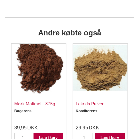
Andre købte også
Mørk Maltmel - 375g
Lakrids Pulver
Bagerens
Konditorens
S
39,95
DKK
29,95
DKK
Læg i kurv
Læg i kurv