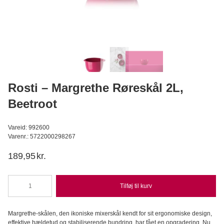
BrandNewCake - Osteklæde, 50 x 50 cm
BrandNewCake
29,95
DKK
Læg i kurv
Rosti – Margrethe Røreskål 2L,
Beetroot
Vareid: 992600
Varenr.: 5722000298267
189,95
kr.
Tilføj til kurv
Rosti
-
Margrethe
Margrethe-skålen, den ikoniske mixerskål kendt for sit ergonomiske design,
Røreskål
effektive hældetud og stabiliserende bundring, har fået en opgradering. Nu