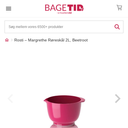
Skip
to
content
Rosti – Margrethe Røreskål 2L, Beetroot
Måske kunne nogle af
☓
disse produkter have din
interesse?