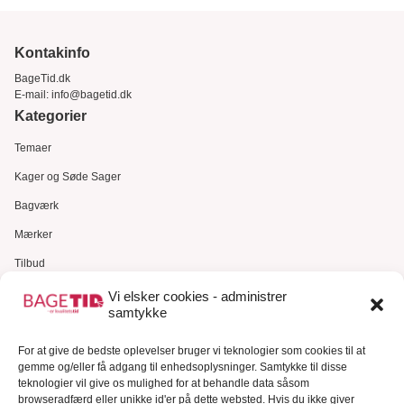
Kontakinfo
BageTid.dk
E-mail:
info@bagetid.dk
Kategorier
Temaer
Kager og Søde Sager
Bagværk
Mærker
Tilbud
Gavekort
Vi elsker cookies - administrer
samtykke
Kundeservice
For at give de bedste oplevelser bruger vi teknologier som cookies til at
Kundeservice
gemme og/eller få adgang til enhedsoplysninger. Samtykke til disse
FAQ – Ofte stillede spørgsmål
teknologier vil give os mulighed for at behandle data såsom
browseradfærd eller unikke id'er på dette websted. Hvis du ikke giver